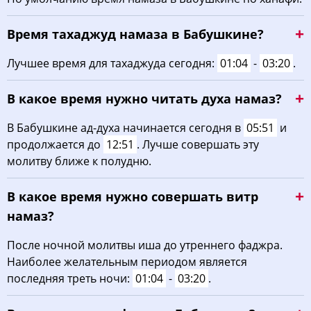
04:14
06:05
12:57
16:43
19:49
21:31
30, Вс
Время тахаджуд намаза в Бабушкине?
04:16
06:07
12:57
16:41
19:46
21:28
31, Пн
Лучшее время для тахаджуда сегодня:
01:04
-
03:20
.
В какое время нужно читать духа намаз?
В Бабушкине ад-духа начинается сегодня в
05:51
и
продолжается до
12:51
. Лучше совершать эту
молитву ближе к полудню.
В какое время нужно совершать витр
намаз?
После ночной молитвы иша до утреннего фаджра.
Наиболее желательным периодом является
последняя треть ночи:
01:04
-
03:20
.