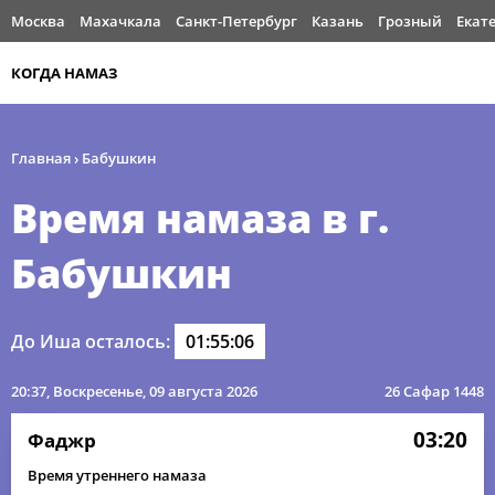
Москва
Махачкала
Санкт-Петербург
Казань
Грозный
Екат
КОГДА НАМАЗ
Главная
›
Бабушкин
Время намаза в г.
Бабушкин
До Иша осталось:
01:55:06
20:37
, Воскресенье, 09 августа 2026
26 Сафар 1448
03:20
Фаджр
Время утреннего намаза