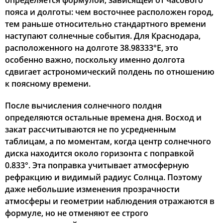
определяется формулой, зависящей от часового
пояса и долготы: чем восточнее расположен город,
03:57
05:34
12:27
16:16
19:19
20:49
22, Сб
тем раньше относительно стандартного времени
наступают солнечные события. Для Краснодара,
03:59
05:35
12:27
16:16
19:18
20:47
23, Вс
расположенного на долготе 38.98333°E, это
особенно важно, поскольку именно долгота
04:01
05:36
12:26
16:15
19:16
20:44
24, Пн
сдвигает астрономический полдень по отношению
к поясному времени.
04:02
05:37
12:26
16:14
19:14
20:42
25, Вт
После вычисления солнечного полдня
04:04
05:39
12:26
16:13
19:12
20:40
26, Ср
определяются остальные времена дня. Восход и
закат рассчитываются не по усредненным
04:05
05:40
12:26
16:12
19:11
20:38
27, Чт
таблицам, а по моментам, когда центр солнечного
04:07
05:41
12:25
16:11
19:09
20:36
диска находится около горизонта с поправкой
28, Пт
0.833°. Эта поправка учитывает атмосферную
04:09
05:42
12:25
16:10
19:07
20:34
29, Сб
рефракцию и видимый радиус Солнца. Поэтому
даже небольшие изменения прозрачности
04:10
05:43
12:25
16:09
19:05
20:32
30, Вс
атмосферы и геометрии наблюдения отражаются в
формуле, но не отменяют ее строго
04:12
05:45
12:24
16:07
19:03
20:30
31, Пн