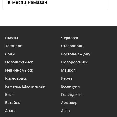
в месяц Рамазан
Шахты
Черкесск
Таганрог
Ставрополь
Сочи
Ростов-на-Дону
Новошахтинск
Новороссийск
Невинномысск
Майкоп
Кисловодск
Керчь
Каменск-Шахтинский
Ессентуки
Ейск
Геленджик
Батайск
Армавир
Анапа
Азов