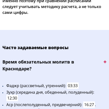
Именно поэтому при сравнении расписаний
следует учитывать методику расчета, а не только
сами цифры.
Часто задаваемые вопросы
Bpeмя oбязaтeльных мoлитв в
Краснодаре?
Фaджp (рассветный, утренний):
03:33
Зухp (середина дня, обеденный, полуденный):
12:30
Acp (послеполуденный, предвечерний):
16:27
.