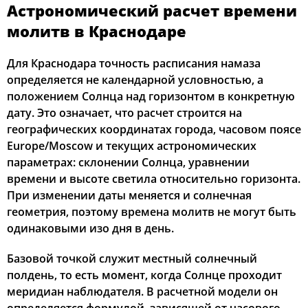
Астрономический расчет времени
03:40
05:22
12:29
16:25
19:36
21:09
12, Ср
молитв в Краснодаре
03:42
05:23
12:29
16:24
19:34
21:07
13, Чт
Для Краснодара точность расписания намаза
определяется не календарной условностью, а
03:44
05:24
12:29
16:23
19:33
21:05
14, Пт
положением Солнца над горизонтом в конкретную
дату. Это означает, что расчет строится на
03:46
05:25
12:29
16:22
19:31
21:03
15, Сб
географических координатах города, часовом поясе
Europe/Moscow и текущих астрономических
03:47
05:27
12:28
16:22
19:29
21:01
16, Вс
параметрах: склонении Солнца, уравнении
времени и высоте светила относительно горизонта.
03:49
05:28
12:28
16:21
19:28
20:59
17, Пн
При изменении даты меняется и солнечная
03:51
05:29
12:28
16:20
19:26
20:57
18, Вт
геометрия, поэтому времена молитв не могут быть
одинаковыми изо дня в день.
03:52
05:30
12:28
16:19
19:24
20:55
19, Ср
Базовой точкой служит местный солнечный
03:54
05:31
12:27
16:18
19:23
20:53
20, Чт
полдень, то есть момент, когда Солнце проходит
меридиан наблюдателя. В расчетной модели он
03:56
05:33
12:27
16:17
19:21
20:51
21, Пт