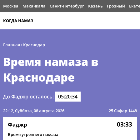
Москва
Махачкала
Санкт-Петербург
Казань
Грозный
Екат
КОГДА НАМАЗ
Главная
›
Краснодар
Время намаза в
Краснодаре
До Фаджр осталось:
05:20:34
22:12
, Суббота, 08 августа 2026
25 Сафар 1448
03:33
Фаджр
Время утреннего намаза