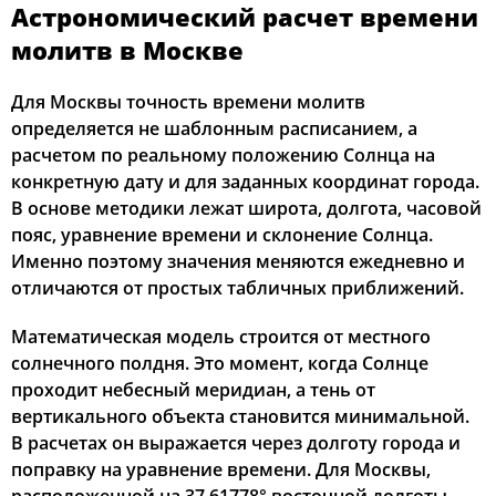
Астрономический расчет времени
02:36
04:55
12:35
16:40
20:13
22:23
12, Ср
молитв в Москве
02:37
04:57
12:34
16:39
20:11
22:22
13, Чт
Для Москвы точность времени молитв
определяется не шаблонным расписанием, а
02:38
04:59
12:34
16:38
20:08
22:21
14, Пт
расчетом по реальному положению Солнца на
конкретную дату и для заданных координат города.
02:38
05:01
12:34
16:37
20:06
22:20
15, Сб
В основе методики лежат широта, долгота, часовой
пояс, уравнение времени и склонение Солнца.
02:39
05:03
12:34
16:36
20:04
22:18
16, Вс
Именно поэтому значения меняются ежедневно и
отличаются от простых табличных приближений.
02:40
05:05
12:34
16:34
20:01
22:14
17, Пн
Математическая модель строится от местного
02:43
05:07
12:33
16:33
19:59
22:10
18, Вт
солнечного полдня. Это момент, когда Солнце
02:46
05:09
12:33
16:32
19:56
22:06
проходит небесный меридиан, а тень от
19, Ср
вертикального объекта становится минимальной.
02:50
05:11
12:33
16:30
19:54
22:02
20, Чт
В расчетах он выражается через долготу города и
поправку на уравнение времени. Для Москвы,
02:54
05:13
12:33
16:29
19:52
21:58
21, Пт