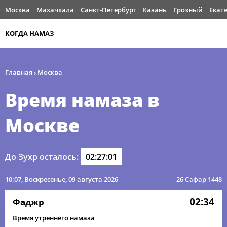
Москва
Махачкала
Санкт-Петербург
Казань
Грозный
Екат
КОГДА НАМАЗ
Главная
›
Москва
Время намаза в
Москве
До Зухр осталось:
02:27:01
10:07
, Воскресенье, 09 августа 2026
26 Сафар 1448
02:34
Фаджр
Время утреннего намаза