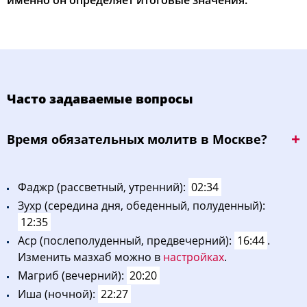
именно он определяет итоговые значения.
Часто задаваемые вопросы
Bpeмя oбязaтeльных мoлитв в Москве?
Фaджp (рассветный, утренний):
02:34
Зухp (середина дня, обеденный, полуденный):
12:35
Acp (послеполуденный, предвечерний):
16:44
.
Изменить мазхаб можно в
настройках
.
Maгриб (вечерний):
20:20
Иша (ночной):
22:27