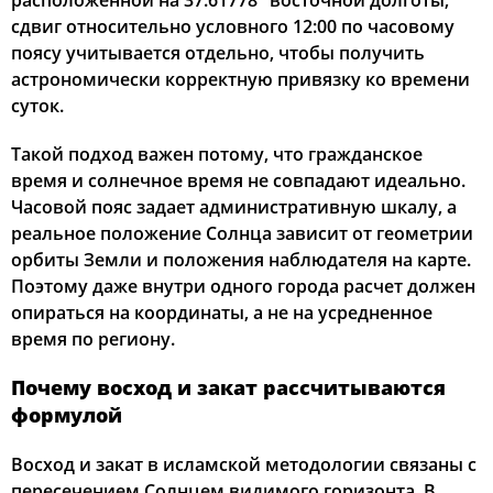
расположенной на 37.61778° восточной долготы,
сдвиг относительно условного 12:00 по часовому
02:57
05:15
12:32
16:28
19:49
21:54
22, Сб
поясу учитывается отдельно, чтобы получить
астрономически корректную привязку ко времени
03:01
05:17
12:32
16:26
19:47
21:51
23, Вс
суток.
03:04
05:19
12:32
16:25
19:44
21:47
24, Пн
Такой подход важен потому, что гражданское
время и солнечное время не совпадают идеально.
03:07
05:20
12:32
16:23
19:42
21:43
25, Вт
Часовой пояс задает административную шкалу, а
реальное положение Солнца зависит от геометрии
03:10
05:22
12:31
16:22
19:39
21:40
26, Ср
орбиты Земли и положения наблюдателя на карте.
Поэтому даже внутри одного города расчет должен
03:14
05:24
12:31
16:20
19:37
21:36
27, Чт
опираться на координаты, а не на усредненное
03:17
05:26
12:31
16:19
19:34
21:33
время по региону.
28, Пт
Почему восход и закат рассчитываются
03:20
05:28
12:30
16:17
19:32
21:29
29, Сб
формулой
03:23
05:30
12:30
16:16
19:29
21:26
30, Вс
Восход и закат в исламской методологии связаны с
03:26
05:32
12:30
16:14
19:27
21:22
31, Пн
пересечением Солнцем видимого горизонта. В