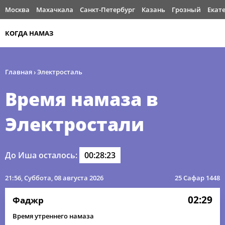
Москва
Махачкала
Санкт-Петербург
Казань
Грозный
Екат
КОГДА НАМАЗ
Главная
›
Электросталь
Время намаза в
Электростали
До Иша осталось:
00:28:23
21:56
, Суббота, 08 августа 2026
25 Сафар 1448
02:29
Фаджр
Время утреннего намаза