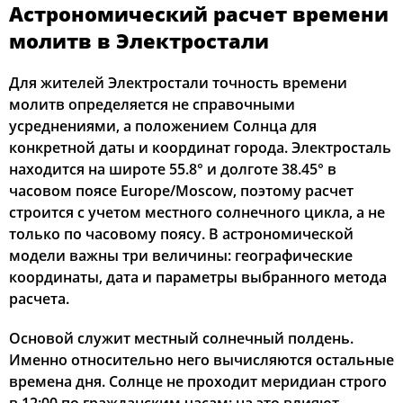
Астрономический расчет времени
02:33
04:52
12:31
16:37
20:10
22:20
12, Ср
молитв в Электростали
02:33
04:54
12:31
16:36
20:07
22:19
13, Чт
Для жителей Электростали точность времени
молитв определяется не справочными
02:34
04:56
12:31
16:35
20:05
22:18
14, Пт
усреднениями, а положением Солнца для
конкретной даты и координат города. Электросталь
02:35
04:58
12:31
16:33
20:03
22:16
15, Сб
находится на широте 55.8° и долготе 38.45° в
часовом поясе Europe/Moscow, поэтому расчет
02:36
05:00
12:31
16:32
20:00
22:15
16, Вс
строится с учетом местного солнечного цикла, а не
только по часовому поясу. В астрономической
02:37
05:02
12:30
16:31
19:58
22:11
17, Пн
модели важны три величины: географические
02:39
05:03
12:30
16:30
19:56
22:07
18, Вт
координаты, дата и параметры выбранного метода
расчета.
02:43
05:05
12:30
16:28
19:53
22:03
19, Ср
Основой служит местный солнечный полдень.
02:46
05:07
12:30
16:27
19:51
21:59
20, Чт
Именно относительно него вычисляются остальные
времена дня. Солнце не проходит меридиан строго
02:50
05:09
12:29
16:26
19:48
21:55
21, Пт