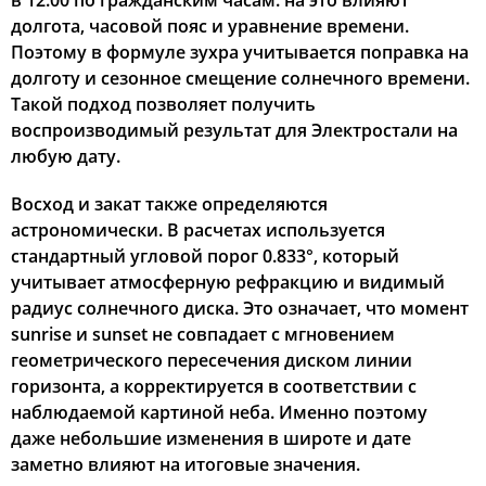
в 12:00 по гражданским часам: на это влияют
долгота, часовой пояс и уравнение времени.
02:53
05:11
12:29
16:24
19:46
21:52
22, Сб
Поэтому в формуле зухра учитывается поправка на
долготу и сезонное смещение солнечного времени.
02:57
05:13
12:29
16:23
19:43
21:48
23, Вс
Такой подход позволяет получить
воспроизводимый результат для Электростали на
03:00
05:15
12:29
16:21
19:41
21:44
24, Пн
любую дату.
03:04
05:17
12:28
16:20
19:38
21:41
25, Вт
Восход и закат также определяются
астрономически. В расчетах используется
03:07
05:19
12:28
16:19
19:36
21:37
26, Ср
стандартный угловой порог 0.833°, который
учитывает атмосферную рефракцию и видимый
03:10
05:21
12:28
16:17
19:33
21:33
27, Чт
радиус солнечного диска. Это означает, что момент
03:13
05:23
12:27
16:16
19:31
21:30
sunrise и sunset не совпадает с мгновением
28, Пт
геометрического пересечения диском линии
03:16
05:25
12:27
16:14
19:28
21:26
29, Сб
горизонта, а корректируется в соответствии с
наблюдаемой картиной неба. Именно поэтому
03:19
05:27
12:27
16:13
19:26
21:23
30, Вс
даже небольшие изменения в широте и дате
заметно влияют на итоговые значения.
03:22
05:29
12:27
16:11
19:23
21:19
31, Пн