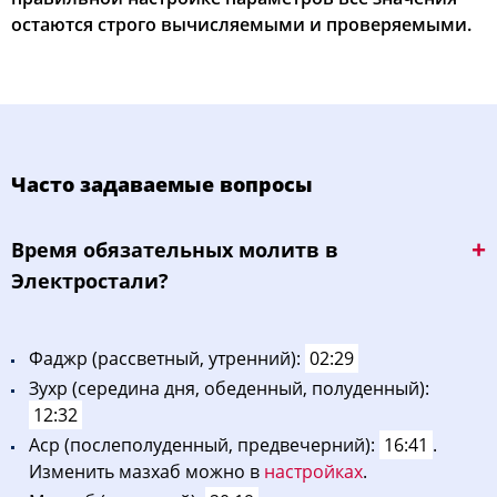
остаются строго вычисляемыми и проверяемыми.
Часто задаваемые вопросы
Bpeмя oбязaтeльных мoлитв в
Электростали?
Фaджp (рассветный, утренний):
02:29
Зухp (середина дня, обеденный, полуденный):
12:32
Acp (послеполуденный, предвечерний):
16:41
.
Изменить мазхаб можно в
настройках
.