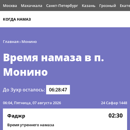
Москва
Махачкала
Санкт-Петербург
Казань
Грозный
Екат
КОГДА НАМАЗ
Главная
›
Монино
Время намаза в п.
Монино
До Зухр осталось:
06:28:46
06:04
, Пятница, 07 августа 2026
24 Сафар 1448
02:30
Фаджр
Время утреннего намаза