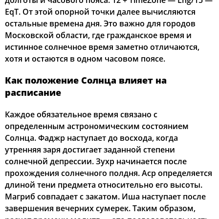
долготы и часового пояса: 12 + TimeZone — Lng/15 —
EqT. От этой опорной точки далее вычисляются
02:54
05:12
12:30
16:25
19:47
21:53
22, Сб
остальные времена дня. Это важно для городов
Московской области, где гражданское время и
02:58
05:14
12:30
16:24
19:45
21:49
23, Вс
истинное солнечное время заметно отличаются,
хотя и остаются в одном часовом поясе.
03:01
05:16
12:30
16:23
19:42
21:45
24, Пн
Как положение Солнца влияет на
03:04
05:18
12:29
16:21
19:40
21:42
25, Вт
расписание
03:08
05:20
12:29
16:20
19:37
21:38
26, Ср
Каждое обязательное время связано с
определенным астрономическим состоянием
03:11
05:22
12:29
16:18
19:35
21:35
27, Чт
Солнца. Фаджр наступает до восхода, когда
утренняя заря достигает заданной степени
03:14
05:24
12:29
16:17
19:32
21:31
28, Пт
солнечной депрессии. Зухр начинается после
03:17
05:26
12:28
16:15
19:30
21:28
прохождения солнечного полдня. Аср определяется
29, Сб
длиной тени предмета относительно его высоты.
03:20
05:28
12:28
16:14
19:27
21:24
30, Вс
Магриб совпадает с закатом. Иша наступает после
завершения вечерних сумерек. Таким образом,
03:23
05:30
12:28
16:12
19:24
21:21
31, Пн