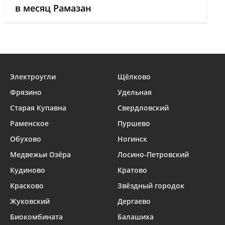
в месяц Рамазан
Электроугли
Щёлково
Фрязино
Удельная
Старая Купавна
Свердловский
Раменское
Пуршево
Обухово
Ногинск
Медвежьи Озёра
Лосино-Петровский
Кудиново
Кратово
Красково
Звёздный городок
Жуковский
Дергаево
Биокомбината
Балашиха