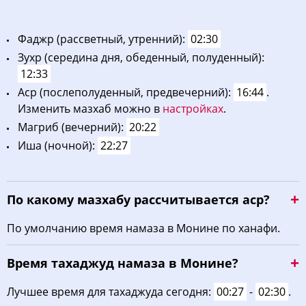
Фaджp (рассветный, утренний):
02:30
Зухp (середина дня, обеденный, полуденный):
12:33
Acp (послеполуденный, предвечерний):
16:44
.
Изменить мазхаб можно в
настройках
.
Maгриб (вечерний):
20:22
Иша (ночной):
22:27
По какому мазхабу рассчитывается аср?
По умолчанию время намаза в Монине по ханафи.
Время тахаджуд намаза в Монине?
Лучшее время для тахаджуда сегодня:
00:27
-
02:30
.