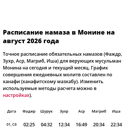
Расписание намаза в Монине на
август 2026 года
Точное расписание обязательных намазов (Фаждр,
Зухр, Аср, Магриб, Иша) для верующих мусульман
Монина на сегодня и текущий месяц. График
совершения ежедневных молитв составлен по
ханафи (ханафитскому мазхабу). Изменить
используемые методы расчета можно в
настройках
).
Дата
Фаджр
Шурук
Зухр
Аср
Магриб
Иша
02:25
04:32
12:34
16:49
20:34
22:34
01, Сб