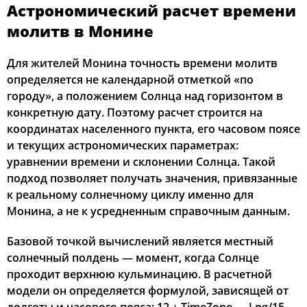
Астрономический расчет времени
02:34
04:53
12:32
16:38
20:11
22:21
12, Ср
молитв в Монине
02:34
04:55
12:32
16:37
20:09
22:20
13, Чт
Для жителей Монина точность времени молитв
определяется не календарной отметкой «по
02:35
04:57
12:32
16:36
20:06
22:19
14, Пт
городу», а положением Солнца над горизонтом в
конкретную дату. Поэтому расчет строится на
02:36
04:59
12:32
16:35
20:04
22:18
15, Сб
координатах населенного пункта, его часовом поясе
и текущих астрономических параметрах:
02:37
05:01
12:32
16:33
20:02
22:16
16, Вс
уравнении времени и склонении Солнца. Такой
подход позволяет получать значения, привязанные
02:38
05:02
12:31
16:32
19:59
22:12
17, Пн
к реальному солнечному циклу именно для
02:39
05:04
12:31
16:31
19:57
22:08
18, Вт
Монина, а не к усредненным справочным данным.
02:43
05:06
12:31
16:29
19:54
22:04
Базовой точкой вычислений является местный
19, Ср
солнечный полдень — момент, когда Солнце
02:47
05:08
12:31
16:28
19:52
22:00
20, Чт
проходит верхнюю кульминацию. В расчетной
модели он определяется формулой, зависящей от
02:51
05:10
12:30
16:27
19:50
21:57
21, Пт