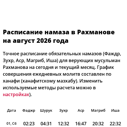
Расписание намаза в Рахманове
на август 2026 года
Точное расписание обязательных намазов (Фаждр,
Зухр, Аср, Магриб, Иша) для верующих мусульман
Рахманова на сегодня и текущий месяц. График
совершения ежедневных молитв составлен по
ханафи (ханафитскому мазхабу). Изменить
используемые методы расчета можно в
настройках
).
Дата
Фаджр
Шурук
Зухр
Аср
Магриб
Иша
02:23
04:31
12:32
16:47
20:32
22:32
01, Сб