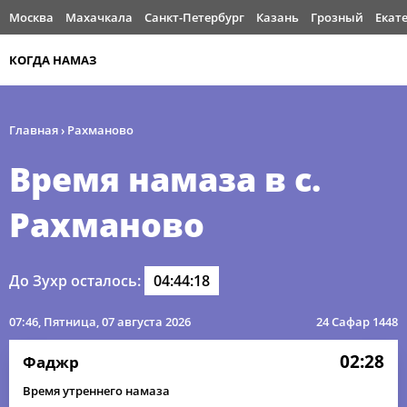
Москва
Махачкала
Санкт-Петербург
Казань
Грозный
Екат
КОГДА НАМАЗ
Главная
›
Рахманово
Время намаза в с.
Рахманово
До Зухр осталось:
04:44:18
07:46
, Пятница, 07 августа 2026
24 Сафар 1448
02:28
Фаджр
Время утреннего намаза