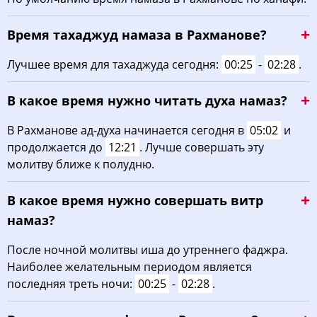
02:53
05:11
12:28
16:24
19:45
21:50
22, Сб
Время тахаджуд намаза в Рахманове?
02:57
05:13
12:28
16:22
19:43
21:47
23, Вс
Лучшее время для тахаджуда сегодня:
00:25
-
02:28
.
03:00
05:15
12:28
16:21
19:40
21:43
24, Пн
В какое время нужно читать духа намаз?
03:03
05:17
12:28
16:19
19:38
21:39
25, Вт
В Рахманове ад-духа начинается сегодня в
05:02
и
продолжается до
12:21
. Лучше совершать эту
03:07
05:18
12:27
16:18
19:35
21:36
26, Ср
молитву ближе к полудню.
03:10
05:20
12:27
16:16
19:33
21:32
27, Чт
В какое время нужно совершать витр
03:13
05:22
12:27
16:15
19:30
21:29
28, Пт
намаз?
03:16
05:24
12:26
16:13
19:28
21:25
После ночной молитвы иша до утреннего фаджра.
29, Сб
Наиболее желательным периодом является
03:19
05:26
12:26
16:12
19:25
21:22
30, Вс
последняя треть ночи:
00:25
-
02:28
.
03:22
05:28
12:26
16:10
19:23
21:18
31, Пн