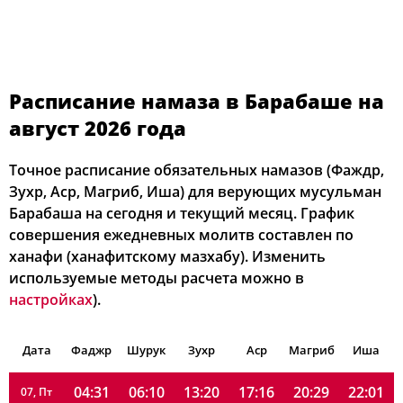
Расписание намаза в Барабаше на
август 2026 года
04:21
06:04
13:20
17:19
20:36
22:11
01, Сб
Точное расписание обязательных намазов (Фаждр,
04:23
06:05
13:20
17:18
20:35
22:09
Зухр, Аср, Магриб, Иша) для верующих мусульман
02, Вс
Барабаша на сегодня и текущий месяц. График
04:24
06:06
13:20
17:18
20:34
22:08
03, Пн
совершения ежедневных молитв составлен по
ханафи (ханафитскому мазхабу). Изменить
04:26
06:07
13:20
17:17
20:33
22:06
04, Вт
используемые методы расчета можно в
настройках
).
04:28
06:08
13:20
17:17
20:31
22:04
05, Ср
Дата
Фаджр
04:29
Шурук
06:09
13:20
Зухр
17:16
Аср
Магриб
20:30
22:02
Иша
06, Чт
04:31
06:10
13:20
17:16
20:29
22:01
07, Пт