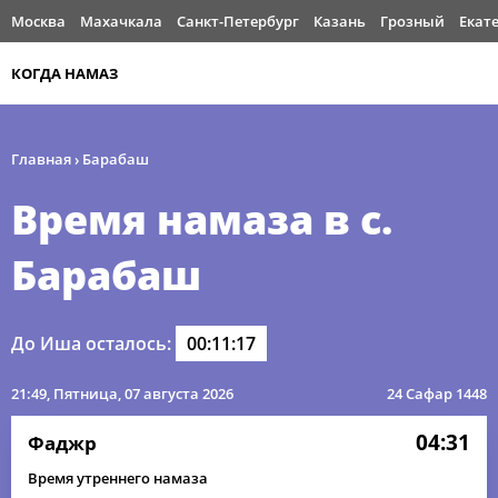
Москва
Махачкала
Санкт-Петербург
Казань
Грозный
Екат
КОГДА НАМАЗ
Главная
›
Барабаш
Время намаза в с.
Барабаш
До Иша осталось:
00:11:17
21:49
, Пятница, 07 августа 2026
24 Сафар 1448
04:31
Фаджр
Время утреннего намаза