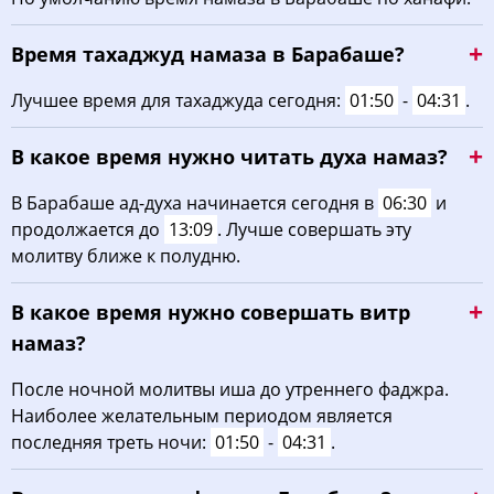
05:03
06:33
13:15
17:00
19:57
21:21
28, Пт
Время тахаджуд намаза в Барабаше?
05:04
06:34
13:15
16:59
19:55
21:19
29, Сб
Лучшее время для тахаджуда сегодня:
01:50
-
04:31
.
05:06
06:36
13:15
16:58
19:53
21:17
30, Вс
В какое время нужно читать духа намаз?
05:07
06:37
13:14
16:57
19:52
21:15
31, Пн
В Барабаше ад-духа начинается сегодня в
06:30
и
продолжается до
13:09
. Лучше совершать эту
молитву ближе к полудню.
В какое время нужно совершать витр
намаз?
После ночной молитвы иша до утреннего фаджра.
Наиболее желательным периодом является
последняя треть ночи:
01:50
-
04:31
.