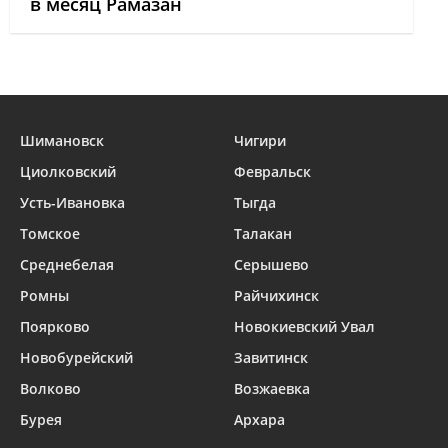
в месяц Рамазан
Шимановск
Чигири
Циолковский
Февральск
Усть-Ивановка
Тыгда
Томское
Талакан
Среднебелая
Серышево
Ромны
Райчихинск
Поярково
Новокиевский Увал
Новобурейский
Завитинск
Волково
Возжаевка
Бурея
Архара