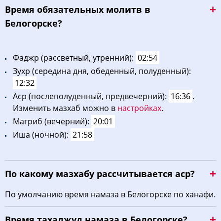
Bpeмя oбязaтeльных мoлитв в
Белогорске?
Фaджp (рассветный, утренний):
02:54
Зухp (середина дня, обеденный, полуденный):
12:32
Acp (послеполуденный, предвечерний):
16:36
.
Изменить мазхаб можно в
настройках
.
Maгриб (вечерний):
20:01
Иша (ночной):
21:58
По какому мазхабу рассчитывается аср?
По умолчанию время намаза в Белогорске по ханафи.
Время тахаджуд намаза в Белогорске?