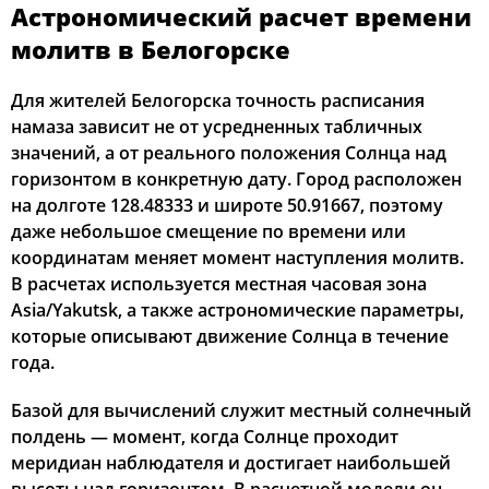
Астрономический расчет времени
03:05
05:08
12:31
16:33
19:53
21:46
12, Ср
молитв в Белогорске
03:07
05:10
12:31
16:32
19:52
21:44
13, Чт
Для жителей Белогорска точность расписания
намаза зависит не от усредненных табличных
03:10
05:11
12:31
16:31
19:50
21:41
14, Пт
значений, а от реального положения Солнца над
горизонтом в конкретную дату. Город расположен
03:12
05:13
12:31
16:30
19:48
21:38
15, Сб
на долготе 128.48333 и широте 50.91667, поэтому
даже небольшое смещение по времени или
03:15
05:14
12:30
16:29
19:46
21:35
16, Вс
координатам меняет момент наступления молитв.
В расчетах используется местная часовая зона
03:17
05:16
12:30
16:28
19:44
21:32
17, Пн
Asia/Yakutsk, а также астрономические параметры,
03:20
05:17
12:30
16:27
19:42
21:30
18, Вт
которые описывают движение Солнца в течение
года.
03:22
05:19
12:30
16:26
19:40
21:27
19, Ср
Базой для вычислений служит местный солнечный
03:25
05:20
12:30
16:24
19:38
21:24
20, Чт
полдень — момент, когда Солнце проходит
меридиан наблюдателя и достигает наибольшей
03:27
05:22
12:29
16:23
19:36
21:21
21, Пт