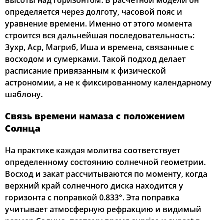
высоты над горизонтом. В расчетной модели он
определяется через долготу, часовой пояс и
03:29
05:23
12:29
16:22
19:34
21:19
22, Сб
уравнение времени. Именно от этого момента
строится вся дальнейшая последовательность:
03:32
05:25
12:29
16:21
19:32
21:16
23, Вс
Зухр, Аср, Магриб, Иша и времена, связанные с
восходом и сумерками. Такой подход делает
03:34
05:27
12:29
16:20
19:30
21:13
24, Пн
расписание привязанным к физической
астрономии, а не к фиксированному календарному
03:36
05:28
12:28
16:19
19:27
21:10
25, Вт
шаблону.
03:39
05:30
12:28
16:17
19:25
21:08
26, Ср
Связь времени намаза с положением
Солнца
03:41
05:31
12:28
16:16
19:23
21:05
27, Чт
На практике каждая молитва соответствует
03:43
05:33
12:27
16:15
19:21
21:02
28, Пт
определенному состоянию солнечной геометрии.
03:45
05:34
12:27
16:14
19:19
20:59
Восход и закат рассчитываются по моменту, когда
29, Сб
верхний край солнечного диска находится у
03:48
05:36
12:27
16:12
19:17
20:57
30, Вс
горизонта с поправкой 0.833°. Эта поправка
учитывает атмосферную рефракцию и видимый
03:50
05:37
12:26
16:11
19:15
20:54
31, Пн