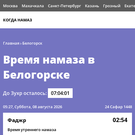
Москва
Махачкала
Санкт-Петербург
Казань
Грозный
Екат
КОГДА НАМАЗ
Главная
›
Белогорск
Время намаза в
Белогорске
До Зухр осталось:
07:04:01
05:27
, Суббота, 08 августа 2026
24 Сафар 1448
02:54
Фаджр
Время утреннего намаза