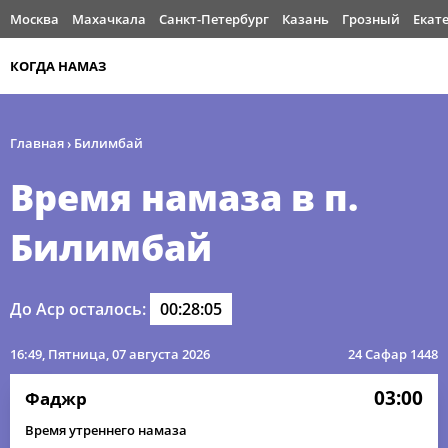
Москва
Махачкала
Санкт-Петербург
Казань
Грозный
Екат
КОГДА НАМАЗ
Главная
›
Билимбай
Время намаза в п.
Билимбай
До Аср осталось:
00:28:05
16:49
, Пятница, 07 августа 2026
24 Сафар 1448
03:00
Фаджр
Время утреннего намаза