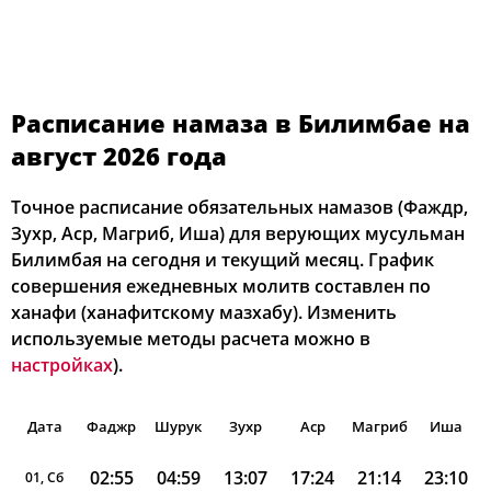
Расписание намаза в Билимбае на
август 2026 года
Точное расписание обязательных намазов (Фаждр,
Зухр, Аср, Магриб, Иша) для верующих мусульман
Билимбая на сегодня и текущий месяц. График
совершения ежедневных молитв составлен по
ханафи (ханафитскому мазхабу). Изменить
используемые методы расчета можно в
настройках
).
Дата
Фаджр
Шурук
Зухр
Аср
Магриб
Иша
02:55
04:59
13:07
17:24
21:14
23:10
01, Сб