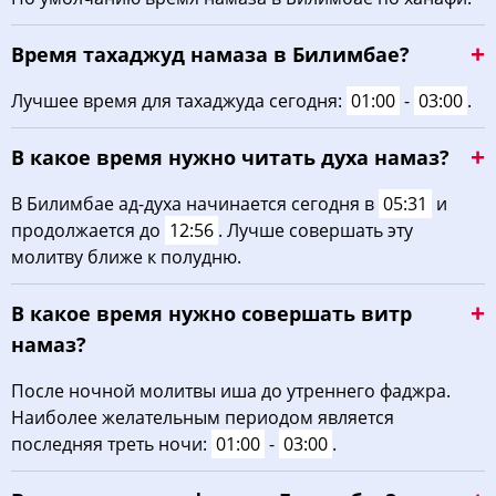
03:16
05:42
13:04
16:59
20:24
22:37
22, Сб
Время тахаджуд намаза в Билимбае?
03:20
05:44
13:03
16:58
20:22
22:33
23, Вс
Лучшее время для тахаджуда сегодня:
01:00
-
03:00
.
03:23
05:46
13:03
16:56
20:19
22:29
24, Пн
В какое время нужно читать духа намаз?
03:27
05:48
13:03
16:55
20:16
22:25
25, Вт
В Билимбае ад-духа начинается сегодня в
05:31
и
продолжается до
12:56
. Лучше совершать эту
03:31
05:50
13:03
16:53
20:14
22:21
26, Ср
молитву ближе к полудню.
03:34
05:52
13:02
16:52
20:11
22:17
27, Чт
В какое время нужно совершать витр
03:38
05:54
13:02
16:50
20:08
22:13
28, Пт
намаз?
03:41
05:56
13:02
16:49
20:06
22:09
После ночной молитвы иша до утреннего фаджра.
29, Сб
Наиболее желательным периодом является
03:45
05:58
13:01
16:47
20:03
22:06
30, Вс
последняя треть ночи:
01:00
-
03:00
.
03:48
06:00
13:01
16:45
20:00
22:02
31, Пн