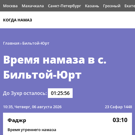
Москва
Махачкала
Санкт-Петербург
Казань
Грозный
Екат
КОГДА НАМАЗ
Главная
›
Бильтой-Юрт
Время намаза в с.
Бильтой-Юрт
До Зухр осталось:
01:25:56
10:35
, Четверг, 06 августа 2026
23 Сафар 1448
03:10
Фаджр
Время утреннего намаза