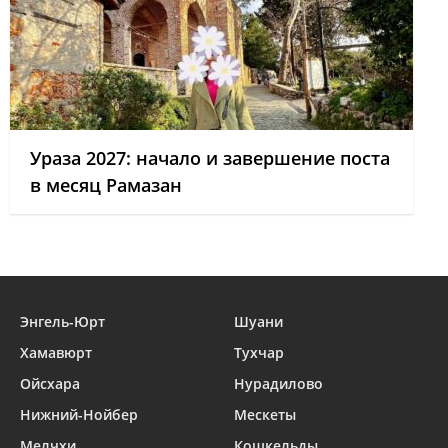
Ураза 2027: начало и завершение поста
в месяц Рамазан
Энгель-Юрт
Шуани
Хамавюрт
Тухчар
Ойсхара
Нурадилово
Нижний-Нойбер
Мескеты
Мелчхи
Кошкельды