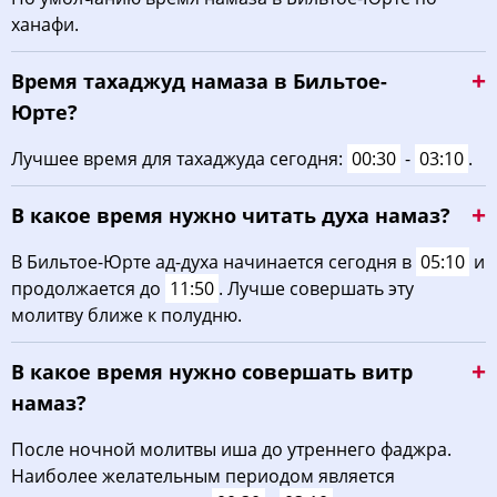
ханафи.
03:35
05:08
11:58
15:46
18:47
20:13
22, Сб
Время тахаджуд намаза в Бильтое-
03:36
05:09
11:57
15:45
18:45
20:11
23, Вс
Юрте?
03:38
05:10
11:57
15:44
18:44
20:09
24, Пн
Лучшее время для тахаджуда сегодня:
00:30
-
03:10
.
03:39
05:11
11:57
15:43
18:42
20:07
25, Вт
В какое время нужно читать духа намаз?
03:41
05:12
11:57
15:42
18:41
20:05
26, Ср
В Бильтое-Юрте ад-духа начинается сегодня в
05:10
и
продолжается до
11:50
. Лучше совершать эту
03:42
05:13
11:56
15:41
18:39
20:03
27, Чт
молитву ближе к полудню.
03:44
05:14
11:56
15:41
18:37
20:01
28, Пт
В какое время нужно совершать витр
03:45
05:15
11:56
15:40
18:35
19:59
29, Сб
намаз?
03:47
05:16
11:55
15:39
18:34
19:57
30, Вс
После ночной молитвы иша до утреннего фаджра.
Наиболее желательным периодом является
03:48
05:17
11:55
15:38
18:32
19:55
31, Пн