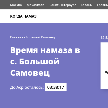
Москва
Махачкала
Санкт-Петербург
Казань
Грозн
КОГДА НАМАЗ
Главная
›
Большой Самовец
12:5
Время намаза в
с. Большой
Самовец
В
До Аср осталось:
03:38:17