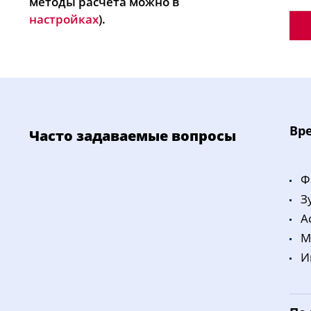
методы расчета можно в
настройках
).
Bp
Часто задаваемые вопросы
Ф
З
A
M
И