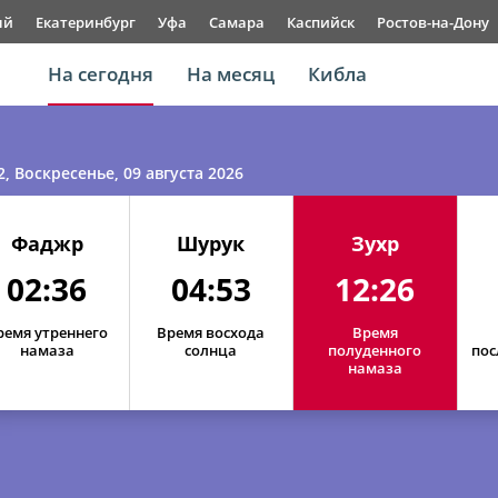
ый
Екатеринбург
Уфа
Самара
Каспийск
Ростов-на-Дону
На сегодня
На месяц
Кибла
2
, Воскресенье, 09 августа 2026
Фаджр
Шурук
Зухр
02:36
04:53
12:26
ремя утреннего
Время восхода
Время
намаза
солнца
полуденного
пос
намаза