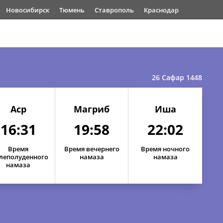
Новосибирск
Тюмень
Ставрополь
Краснодар
26 Сафар 1448
Аср
Магриб
Иша
16:31
19:58
22:02
Время
Время вечернего
Время ночного
леполуденного
намаза
намаза
намаза