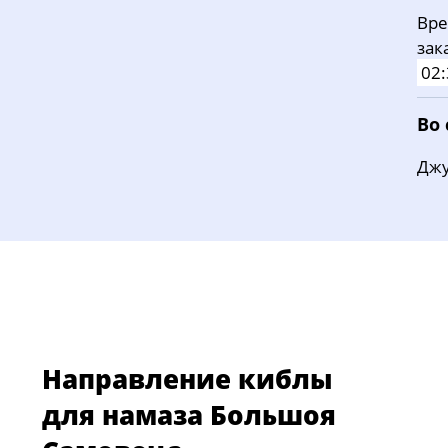
Вре
зак
02:
Во
Джу
Направление киблы
для намаза Большоя