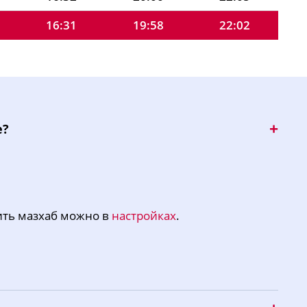
16:31
19:58
22:02
16:30
19:56
21:59
16:29
19:54
21:56
16:28
19:52
21:52
е?
16:27
19:50
21:49
16:26
19:48
21:46
16:25
19:46
21:43
ить мазхаб можно в
настройках
.
16:24
19:44
21:40
16:23
19:42
21:37
16:22
19:40
21:34