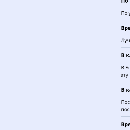
По
По 
Вр
Луч
В 
В Б
эту
В 
Пос
пос
Вр