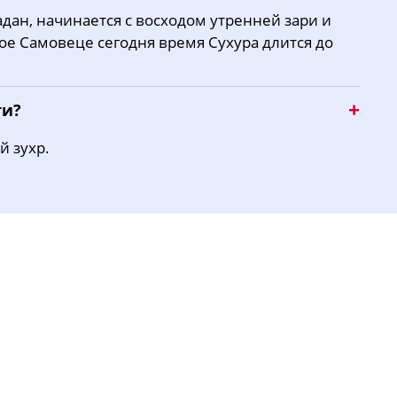
дан, начинается с восходом утренней зари и
16:06
19:13
20:58
шое Самовеце сегодня время Сухура длится до
16:05
19:11
20:55
ти?
й зухр.