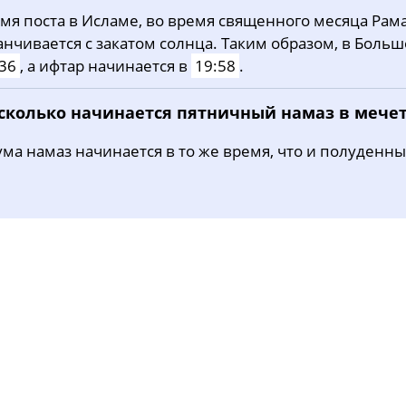
мя поста в Исламе, во время священного месяца Рама
30, Вс
03:34
05:27
12:21
анчивается с закатом солнца. Таким образом, в Боль
31, Пн
03:36
05:29
12:21
36
, а ифтар начинается в
19:58
.
 сколько начинается пятничный намаз в мече
ма намаз начинается в то же время, что и полуденны