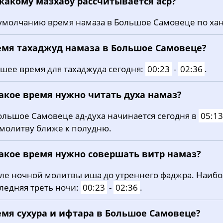
 какому мазхабу рассчитывается аср?
19, Ср
03:06
05:09
12:24
умолчанию время намаза в Большое Самовеце по ха
20, Чт
03:08
05:11
12:24
21, Пт
03:11
05:12
12:23
емя тахаджуд намаза в Большое Самовеце?
22, Сб
03:14
05:14
12:23
шее время для тахаджуда сегодня:
00:23
-
02:36
.
23, Вс
03:16
05:16
12:23
какое время нужно читать духа намаз?
24, Пн
03:19
05:17
12:23
ольшое Самовеце ад-духа начинается сегодня в
05:13
 молитву ближе к полудню.
25, Вт
03:21
05:19
12:22
26, Ср
03:24
05:21
12:22
какое время нужно совершать витр намаз?
27, Чт
03:26
05:22
12:22
ле ночной молитвы иша до утреннего фаджра. Наиб
ледняя треть ночи:
00:23
-
02:36
.
28, Пт
03:29
05:24
12:21
емя сухура и ифтара в Большое Самовеце?
29, Сб
03:31
05:26
12:21