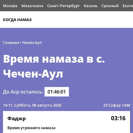
Москва
Махачкала
Санкт-Петербург
Казань
Грозный
Екат
КОГДА НАМАЗ
Главная
›
Чечен-Аул
Время намаза в с.
Чечен-Аул
До Аср осталось:
01:46:00
14:11
, Суббота, 08 августа 2026
25 Сафар 1448
03:16
Фаджр
Время утреннего намаза