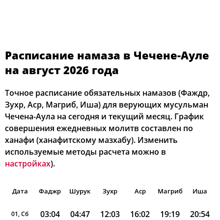
Расписание намаза в Чечене-Ауле
на август 2026 года
Точное расписание обязательных намазов (Фаждр,
Зухр, Аср, Магриб, Иша) для верующих мусульман
Чечена-Аула на сегодня и текущий месяц. График
совершения ежедневных молитв составлен по
ханафи (ханафитскому мазхабу). Изменить
используемые методы расчета можно в
настройках
).
Дата
Фаджр
Шурук
Зухр
Аср
Магриб
Иша
03:04
04:47
12:03
16:02
19:19
20:54
01, Сб