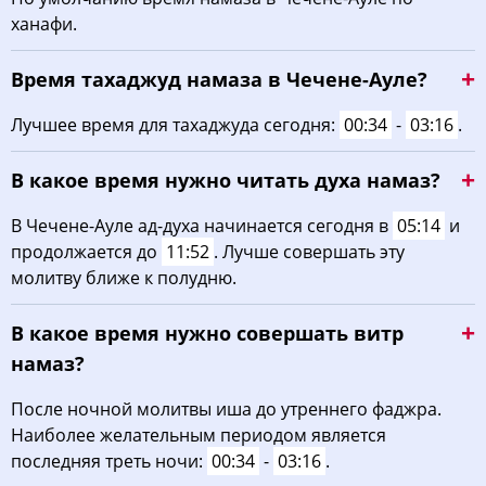
ханафи.
03:37
05:10
12:00
15:48
18:49
20:15
22, Сб
Время тахаджуд намаза в Чечене-Ауле?
03:39
05:11
12:00
15:47
18:47
20:13
23, Вс
Лучшее время для тахаджуда сегодня:
00:34
-
03:16
.
03:40
05:12
11:59
15:46
18:46
20:11
24, Пн
В какое время нужно читать духа намаз?
03:42
05:13
11:59
15:45
18:44
20:09
25, Вт
В Чечене-Ауле ад-духа начинается сегодня в
05:14
и
03:43
05:14
11:59
15:44
18:43
20:07
26, Ср
продолжается до
11:52
. Лучше совершать эту
молитву ближе к полудню.
03:45
05:15
11:58
15:44
18:41
20:05
27, Чт
В какое время нужно совершать витр
03:46
05:16
11:58
15:43
18:39
20:03
28, Пт
намаз?
03:48
05:18
11:58
15:42
18:37
20:01
29, Сб
После ночной молитвы иша до утреннего фаджра.
03:49
05:19
11:58
15:41
18:36
19:59
30, Вс
Наиболее желательным периодом является
последняя треть ночи:
00:34
-
03:16
.
03:50
05:20
11:57
15:40
18:34
19:57
31, Пн