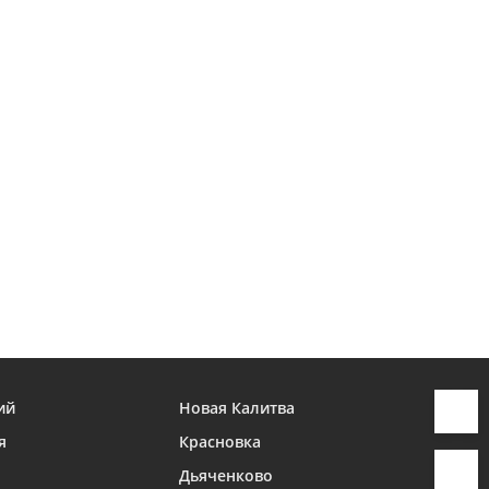
ий
Новая Калитва
я
Красновка
Дьяченково