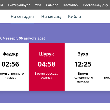
ый
Екатеринбург
Уфа
Самара
Каспийск
Ростов-на-Дону
На сегодня
На месяц
Кибла
7
, Четверг, 06 августа 2026
Фаджр
Шурук
Зухр
02:56
04:58
12:25
ремя утреннего
Время восхода
Время
намаза
солнца
полуденного
пос
намаза