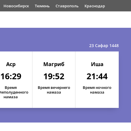
Новосибирск
Тюмень
Ставрополь
Краснодар
23 Сафар 1448
Аср
Магриб
Иша
16:29
19:52
21:44
Время
Время вечернего
Время ночного
леполуденного
намаза
намаза
намаза