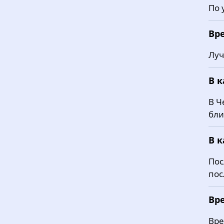
По 
Вр
Луч
В 
В Ч
бли
В 
Пос
пос
Вре
Вре