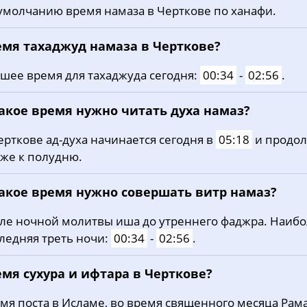
умолчанию время намаза в Черткове по ханафи.
20, Чт
03:28
05:18
12:23
21, Пт
03:30
05:19
12:23
емя тахаджуд намаза в Черткове?
22, Сб
03:32
05:21
12:22
шее время для тахаджуда сегодня:
00:34
-
02:56
.
23, Вс
03:34
05:22
12:22
какое время нужно читать духа намаз?
24, Пн
03:36
05:24
12:22
ерткове ад-духа начинается сегодня в
05:18
и продол
же к полудню.
25, Вт
03:38
05:25
12:22
26, Ср
03:41
05:26
12:21
какое время нужно совершать витр намаз?
27, Чт
03:43
05:28
12:21
ле ночной молитвы иша до утреннего фаджра. Наиб
ледняя треть ночи:
00:34
-
02:56
.
28, Пт
03:45
05:29
12:21
мя сухура и ифтара в Черткове?
29, Сб
03:47
05:31
12:20
мя поста в Исламе, во время священного месяца Рама
30, Вс
03:49
05:32
12:20