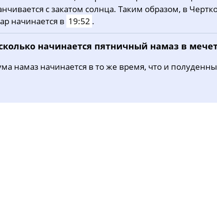
анчивается с закатом солнца. Таким образом, в Чертк
31, Пн
03:51
05:34
12:20
ар начинается в
19:52
.
 сколько начинается пятничный намаз в мече
ма намаз начинается в то же время, что и полуденны