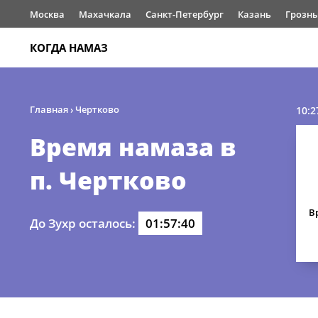
Москва
Махачкала
Санкт-Петербург
Казань
Грозн
КОГДА НАМАЗ
Главная
›
Чертково
10:2
Время намаза в
п. Чертково
В
До Зухр осталось:
01:57:40