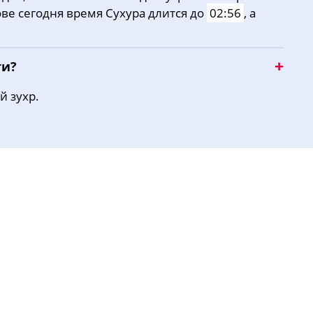
ове сегодня время Сухура длится до
02:56
, а
16:04
19:05
20:40
ти?
й зухр.