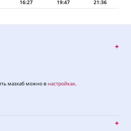
16:27
19:47
21:36
16:26
19:45
21:34
16:25
19:44
21:31
16:24
19:42
21:29
16:23
19:40
21:26
16:23
19:38
21:24
16:22
19:37
21:21
ить мазхаб можно в
настройках
.
16:21
19:35
21:18
16:20
19:33
21:16
16:19
19:31
21:13
16:18
19:29
21:11