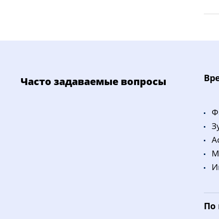
Bp
Часто задаваемые вопросы
Ф
З
A
M
И
По