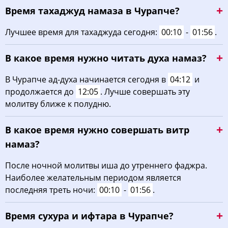
Время тахаджуд намаза в Чурапче?
02:14
04:32
12:13
16:11
19:53
22:03
22, Сб
Лучшее время для тахаджуда сегодня:
00:10
-
01:56
.
02:15
04:35
12:13
16:09
19:50
22:01
23, Вс
В какое время нужно читать духа намаз?
02:16
04:37
12:13
16:08
19:47
21:59
24, Пн
В Чурапче ад-духа начинается сегодня в
04:12
и
02:17
04:40
12:12
16:06
19:43
21:58
25, Вт
продолжается до
12:05
. Лучше совершать эту
молитву ближе к полудню.
02:18
04:43
12:12
16:04
19:40
21:56
26, Ср
В какое время нужно совершать витр
02:19
04:45
12:12
16:02
19:37
21:54
27, Чт
намаз?
02:20
04:48
12:12
16:00
19:34
21:52
28, Пт
После ночной молитвы иша до утреннего фаджра.
Наиболее желательным периодом является
02:21
04:51
12:11
15:59
19:31
21:51
29, Сб
последняя треть ночи:
00:10
-
01:56
.
02:22
04:53
12:11
15:57
19:27
21:49
30, Вс
Время сухура и ифтара в Чурапче?
02:23
04:56
12:11
15:55
19:24
21:47
31, Пн