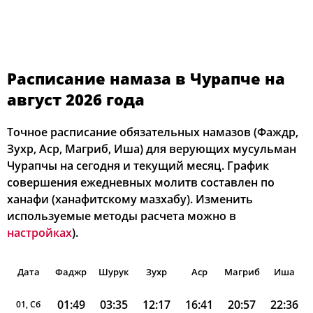
Расписание намаза в Чурапче на
август 2026 года
Точное расписание обязательных намазов (Фаждр,
Зухр, Аср, Магриб, Иша) для верующих мусульман
Чурапчы на сегодня и текущий месяц. График
совершения ежедневных молитв составлен по
ханафи (ханафитскому мазхабу). Изменить
используемые методы расчета можно в
настройках
).
Дата
Фаджр
Шурук
Зухр
Аср
Магриб
Иша
01:49
03:35
12:17
16:41
20:57
22:36
01, Сб