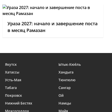
Ураза 2027: начало и завершение поста
в месяц Рамазан
Якутск
Ытык-Кюёль
Хатассы
Хандыга
Усть-Мая
Тюнгюлю
Табага
Сангар
Покровск
Ой
Нижний Бестях
Намцы
Мохсоголлох
Майя