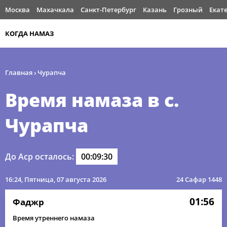
Москва
Махачкала
Санкт-Петербург
Казань
Грозный
Екат
КОГДА НАМАЗ
Главная
›
Чурапча
Время намаза в с.
Чурапча
До Аср осталось:
00:09:30
16:24
, Пятница, 07 августа 2026
24 Сафар 1448
01:56
Фаджр
Время утреннего намаза