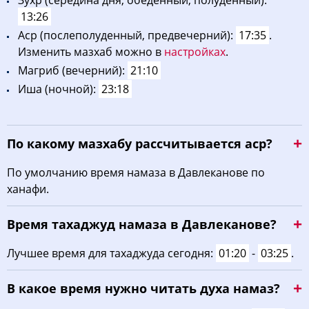
Зухp (середина дня, обеденный, полуденный):
13:26
Acp (послеполуденный, предвечерний):
17:35
.
Изменить мазхаб можно в
настройках
.
Maгриб (вечерний):
21:10
Иша (ночной):
23:18
По какому мазхабу рассчитывается аср?
По умолчанию время намаза в Давлеканове по
ханафи.
Время тахаджуд намаза в Давлеканове?
Лучшее время для тахаджуда сегодня:
01:20
-
03:25
.
В какое время нужно читать духа намаз?