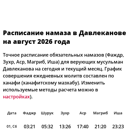
Расписание намаза в Давлеканове
на август 2026 года
Точное расписание обязательных намазов (Фаждр,
Зухр, Аср, Магриб, Иша) для верующих мусульман
Давлеканова на сегодня и текущий месяц. График
совершения ежедневных молитв составлен по
ханафи (ханафитскому мазхабу). Изменить
используемые методы расчета можно в
настройках
).
Дата
Фаджр
Шурук
Зухр
Аср
Магриб
Иша
03:21
05:32
13:26
17:40
21:20
23:23
01, Сб