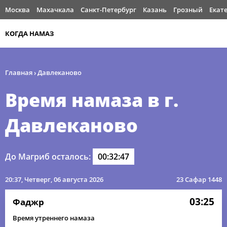
Москва
Махачкала
Санкт-Петербург
Казань
Грозный
Екат
КОГДА НАМАЗ
Главная
›
Давлеканово
Время намаза в г.
Давлеканово
До Магриб осталось:
00:32:46
20:37
, Четверг, 06 августа 2026
23 Сафар 1448
03:25
Фаджр
Время утреннего намаза