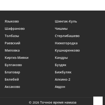
Языково
Шингак-Куль
Шафраново
Чишмы
Толбазы
Стерлибашево
Раевский
Нижегородка
Миловка
Кушнаренково
Киргиз-Мияки
Кандры
Булгаково
Буздяк
Благовар
Бижбуляк
Белебей
Алкино-2
Аксаково
Авдон
©
Точное время намаза
2026