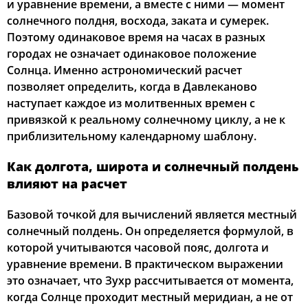
и уравнение времени, а вместе с ними — момент
солнечного полдня, восхода, заката и сумерек.
04:01
06:09
13:23
17:17
20:35
22:33
22, Сб
Поэтому одинаковое время на часах в разных
городах не означает одинаковое положение
04:04
06:11
13:23
17:16
20:33
22:30
23, Вс
Солнца. Именно астрономический расчет
позволяет определить, когда в Давлеканово
04:07
06:13
13:22
17:15
20:31
22:26
24, Пн
наступает каждое из молитвенных времен с
04:10
06:15
13:22
17:13
20:28
22:23
привязкой к реальному солнечному циклу, а не к
25, Вт
приблизительному календарному шаблону.
04:12
06:17
13:22
17:12
20:26
22:20
26, Ср
Как долгота, широта и солнечный полдень
04:15
06:18
13:21
17:11
20:24
22:17
27, Чт
влияют на расчет
04:18
06:20
13:21
17:09
20:21
22:13
28, Пт
Базовой точкой для вычислений является местный
солнечный полдень. Он определяется формулой, в
04:21
06:22
13:21
17:08
20:19
22:10
29, Сб
которой учитываются часовой пояс, долгота и
уравнение времени. В практическом выражении
04:23
06:24
13:21
17:06
20:16
22:07
30, Вс
это означает, что Зухр рассчитывается от момента,
когда Солнце проходит местный меридиан, а не от
04:26
06:26
13:20
17:05
20:14
22:04
31, Пн