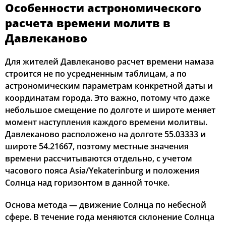
Особенности астрономического
03:29
05:51
13:25
17:29
20:58
23:08
12, Ср
расчета времени молитв в
Давлеканово
03:31
05:53
13:25
17:28
20:55
23:04
13, Чт
Для жителей Давлеканово расчет времени намаза
03:35
05:55
13:25
17:27
20:53
23:00
14, Пт
строится не по усредненным таблицам, а по
астрономическим параметрам конкретной даты и
03:38
05:57
13:24
17:26
20:51
22:57
15, Сб
координатам города. Это важно, потому что даже
03:42
05:59
13:24
17:25
20:49
22:53
16, Вс
небольшое смещение по долготе и широте меняет
момент наступления каждого времени молитвы.
03:45
06:00
13:24
17:24
20:47
22:50
17, Пн
Давлеканово расположено на долготе 55.03333 и
широте 54.21667, поэтому местные значения
03:48
06:02
13:24
17:22
20:44
22:46
18, Вт
времени рассчитываются отдельно, с учетом
часового пояса Asia/Yekaterinburg и положения
03:51
06:04
13:24
17:21
20:42
22:43
19, Ср
Солнца над горизонтом в данной точке.
03:55
06:06
13:23
17:20
20:40
22:40
20, Чт
Основа метода — движение Солнца по небесной
сфере. В течение года меняются склонение Солнца
03:58
06:08
13:23
17:19
20:38
22:36
21, Пт