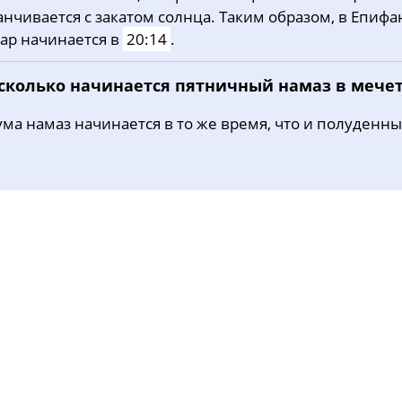
анчивается с закатом солнца. Таким образом, в Епифа
31, Пн
03:35
05:32
12:26
ар начинается в
20:14
.
 сколько начинается пятничный намаз в мече
ма намаз начинается в то же время, что и полуденны