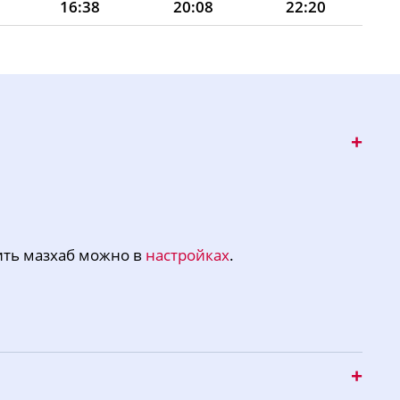
16:38
20:08
22:20
16:37
20:06
22:16
16:36
20:04
22:13
16:35
20:02
22:09
16:34
20:00
22:06
16:33
19:58
22:03
16:32
19:56
21:59
ить мазхаб можно в
настройках
.
16:30
19:53
21:56
16:29
19:51
21:52
16:28
19:49
21:49
16:27
19:47
21:46