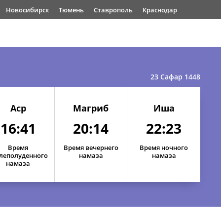
Новосибирск
Тюмень
Ставрополь
Краснодар
23 Сафар 1448
Аср
Магриб
Иша
16:41
20:14
22:23
Время
Время вечернего
Время ночного
леполуденного
намаза
намаза
намаза