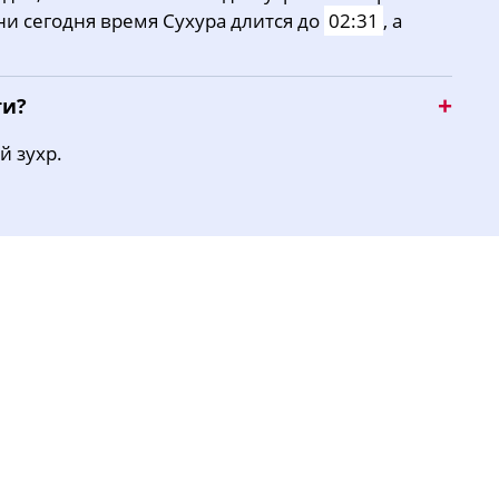
ни сегодня время Сухура длится до
02:31
, а
16:11
19:19
21:07
ти?
й зухр.