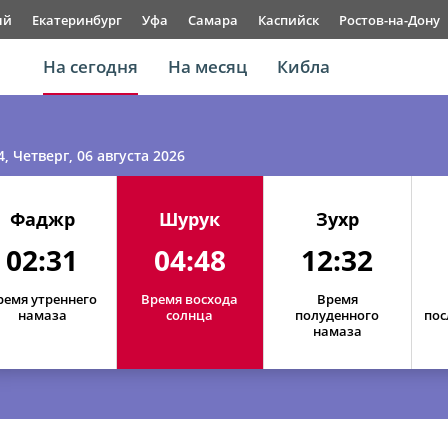
ый
Екатеринбург
Уфа
Самара
Каспийск
Ростов-на-Дону
На сегодня
На месяц
Кибла
4
, Четверг, 06 августа 2026
Фаджр
Шурук
Зухр
02:31
04:48
12:32
ремя утреннего
Время восхода
Время
намаза
солнца
полуденного
пос
намаза