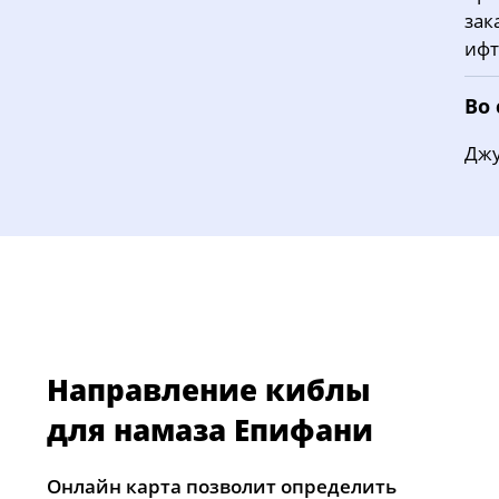
зак
ифт
Во
Джу
Направление киблы
для намаза Епифани
Онлайн карта позволит определить