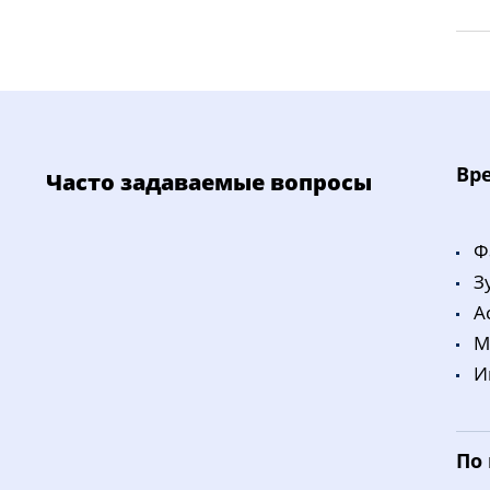
Bp
Часто задаваемые вопросы
Ф
З
A
M
И
По