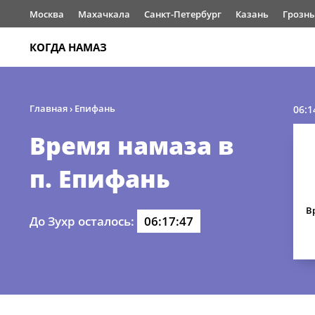
Москва
Махачкала
Санкт-Петербург
Казань
Грозн
КОГДА НАМАЗ
Главная
›
Епифань
06:1
Время намаза в
п. Епифань
В
До Зухр осталось:
06:17:47