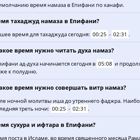
умолчанию время намаза в Епифани по ханафи.
20, Чт
03:04
05:13
12:29
21, Пт
03:07
05:15
12:29
емя тахаджуд намаза в Епифани?
22, Сб
03:10
05:16
12:29
шее время для тахаджуда сегодня:
00:25
-
02:31
.
23, Вс
03:13
05:18
12:28
какое время нужно читать духа намаз?
24, Пн
03:16
05:20
12:28
пифани ад-духа начинается сегодня в
05:08
и продол
же к полудню.
25, Вт
03:18
05:22
12:28
26, Ср
03:21
05:23
12:28
какое время нужно совершать витр намаз?
27, Чт
03:24
05:25
12:27
ле ночной молитвы иша до утреннего фаджра. Наиб
ледняя треть ночи:
00:25
-
02:31
.
28, Пт
03:27
05:27
12:27
емя сухура и ифтара в Епифани?
29, Сб
03:29
05:29
12:27
мя поста в Исламе, во время священного месяца Рама
30, Вс
03:32
05:31
12:26