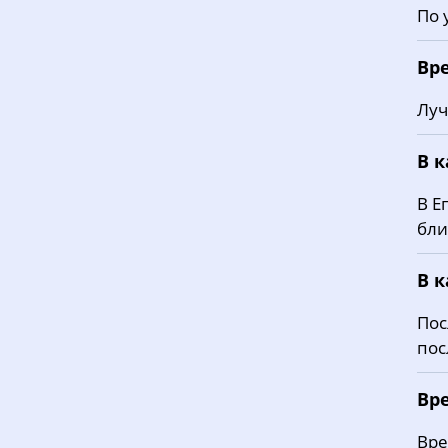
По 
Вр
Луч
В 
В Е
бли
В 
Пос
пос
Вр
Вре