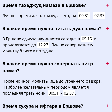
Время тахаджуд намаза в Ершове?
03:00
05:18
12:35
16:31
19:52
21:58
22, Сб
Лучшее время для тахаджуда сегодня:
00:31
-
02:37
.
03:04
05:20
12:35
16:29
19:50
21:54
23, Вс
В какое время нужно читать духа намаз?
03:07
05:22
12:35
16:28
19:47
21:50
24, Пн
В Ершове ад-духа начинается сегодня в
05:15
и
03:10
05:24
12:35
16:26
19:45
21:47
25, Вт
продолжается до
12:27
. Лучше совершать эту
молитву ближе к полудню.
03:13
05:25
12:34
16:25
19:42
21:43
26, Ср
В какое время нужно совершать витр
03:17
05:27
12:34
16:23
19:40
21:39
27, Чт
намаз?
03:20
05:29
12:34
16:22
19:37
21:36
28, Пт
После ночной молитвы иша до утреннего фаджра.
Наиболее желательным периодом является
03:23
05:31
12:34
16:20
19:35
21:32
29, Сб
последняя треть ночи:
00:31
-
02:37
.
03:26
05:33
12:33
16:19
19:32
21:29
30, Вс
Время сухура и ифтара в Ершове?
03:29
05:35
12:33
16:17
19:30
21:25
31, Пн