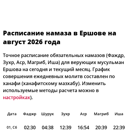
Расписание намаза в Ершове на
август 2026 года
Точное расписание обязательных намазов (Фаждр,
Зухр, Аср, Магриб, Иша) для верующих мусульман
Ершова на сегодня и текущий месяц. График
совершения ежедневных молитв составлен по
ханафи (ханафитскому мазхабу). Изменить
используемые методы расчета можно в
настройках
).
Дата
Фаджр
Шурук
Зухр
Аср
Магриб
Иша
02:30
04:38
12:39
16:54
20:39
22:39
01, Сб