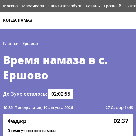
Москва
Махачкала
Санкт-Петербург
Казань
Грозный
Екат
КОГДА НАМАЗ
Главная
›
Ершово
Время намаза в с.
Ершово
До Зухр осталось:
02:02:55
10:35
, Понедельник, 10 августа 2026
27 Сафар 1448
02:37
Фаджр
Время утреннего намаза