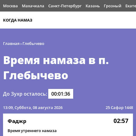
Москва
Махачкала
Санкт-Петербург
Казань
Грозный
Екат
КОГДА НАМАЗ
Главная
›
Глебычево
Время намаза в п.
Глебычево
До Зухр осталось:
00:01:36
13:09
, Суббота, 08 августа 2026
25 Сафар 1448
02:57
Фаджр
Время утреннего намаза