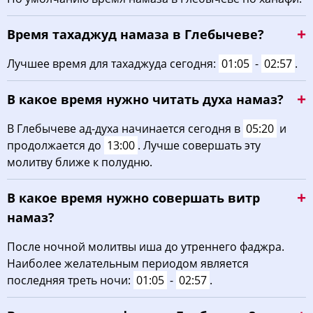
03:12
05:34
13:08
17:05
20:40
22:54
22, Сб
Время тахаджуд намаза в Глебычеве?
03:13
05:37
13:08
17:03
20:37
22:52
23, Вс
Лучшее время для тахаджуда сегодня:
01:05
-
02:57
.
03:14
05:39
13:08
17:02
20:35
22:51
24, Пн
В какое время нужно читать духа намаз?
03:15
05:42
13:07
17:00
20:32
22:49
25, Вт
В Глебычеве ад-духа начинается сегодня в
05:20
и
продолжается до
13:00
. Лучше совершать эту
03:16
05:44
13:07
16:58
20:29
22:47
26, Ср
молитву ближе к полудню.
03:17
05:46
13:07
16:56
20:26
22:46
27, Чт
В какое время нужно совершать витр
03:18
05:49
13:06
16:55
20:22
22:44
28, Пт
намаз?
03:19
05:51
13:06
16:53
20:19
22:42
После ночной молитвы иша до утреннего фаджра.
29, Сб
Наиболее желательным периодом является
03:20
05:54
13:06
16:51
20:16
22:40
30, Вс
последняя треть ночи:
01:05
-
02:57
.
03:21
05:56
13:05
16:49
20:13
22:35
31, Пн