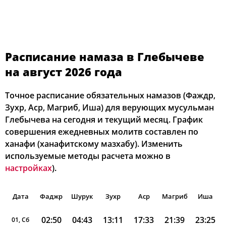
Расписание намаза в Глебычеве
на август 2026 года
Точное расписание обязательных намазов (Фаждр,
Зухр, Аср, Магриб, Иша) для верующих мусульман
Глебычева на сегодня и текущий месяц. График
совершения ежедневных молитв составлен по
ханафи (ханафитскому мазхабу). Изменить
используемые методы расчета можно в
настройках
).
Дата
Фаджр
Шурук
Зухр
Аср
Магриб
Иша
02:50
04:43
13:11
17:33
21:39
23:25
01, Сб