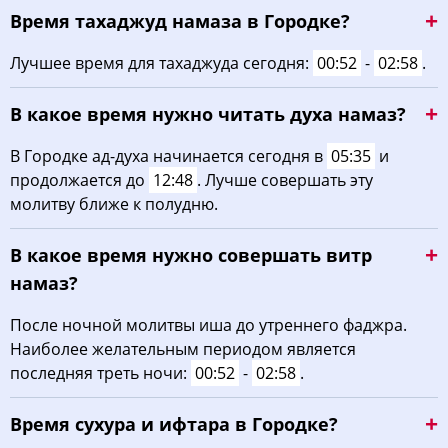
Время тахаджуд намаза в Городке?
03:36
05:43
12:56
16:50
20:08
22:04
22, Сб
Лучшее время для тахаджуда сегодня:
00:52
-
02:58
.
03:39
05:45
12:55
16:49
20:05
22:01
23, Вс
В какое время нужно читать духа намаз?
03:41
05:46
12:55
16:48
20:03
21:58
24, Пн
В Городке ад-духа начинается сегодня в
05:35
и
03:44
05:48
12:55
16:46
20:01
21:54
25, Вт
продолжается до
12:48
. Лучше совершать эту
молитву ближе к полудню.
03:47
05:50
12:55
16:45
19:58
21:51
26, Ср
В какое время нужно совершать витр
03:50
05:52
12:54
16:44
19:56
21:48
27, Чт
намаз?
03:53
05:54
12:54
16:42
19:54
21:45
28, Пт
После ночной молитвы иша до утреннего фаджра.
Наиболее желательным периодом является
03:55
05:55
12:54
16:41
19:51
21:42
29, Сб
последняя треть ночи:
00:52
-
02:58
.
03:58
05:57
12:53
16:39
19:49
21:38
30, Вс
Время сухура и ифтара в Городке?
04:01
05:59
12:53
16:38
19:47
21:35
31, Пн