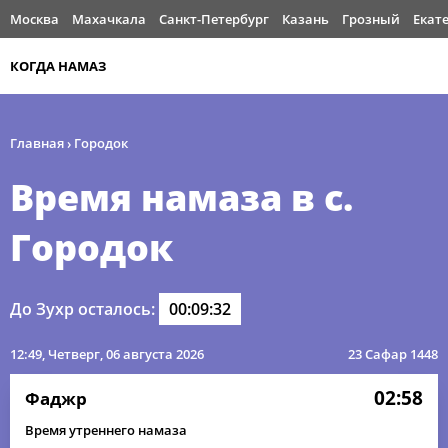
Москва
Махачкала
Санкт-Петербург
Казань
Грозный
Екат
КОГДА НАМАЗ
Главная
›
Городок
Время намаза в с.
Городок
До Зухр осталось:
00:09:32
12:49
, Четверг, 06 августа 2026
23 Сафар 1448
02:58
Фаджр
Время утреннего намаза