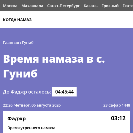
Москва
Махачкала
Санкт-Петербург
Казань
Грозный
Екат
КОГДА НАМАЗ
Главная
›
Гуниб
Время намаза в с.
Гуниб
До Фаджр осталось:
04:45:44
22:26
, Четверг, 06 августа 2026
23 Сафар 1448
03:12
Фаджр
Время утреннего намаза