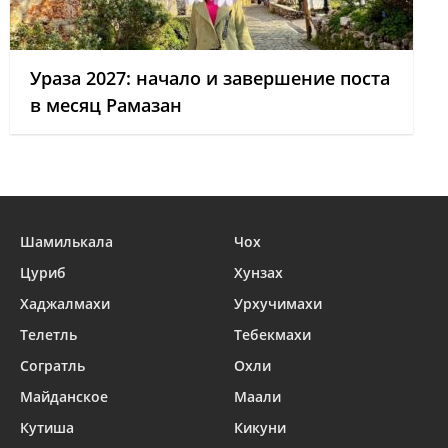
Ураза 2027: начало и завершение поста
в месяц Рамазан
Шамилькала
Чох
Цуриб
Хунзах
Хаджалмахи
Урхучимахи
Телетль
Тебекмахи
Согратль
Охли
Майданское
Маали
Кутиша
Кикуни