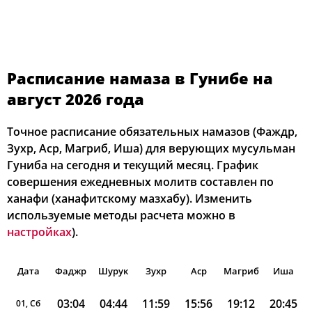
Расписание намаза в Гунибе на
август 2026 года
Точное расписание обязательных намазов (Фаждр,
Зухр, Аср, Магриб, Иша) для верующих мусульман
Гуниба на сегодня и текущий месяц. График
совершения ежедневных молитв составлен по
ханафи (ханафитскому мазхабу). Изменить
используемые методы расчета можно в
настройках
).
Дата
Фаджр
Шурук
Зухр
Аср
Магриб
Иша
03:04
04:44
11:59
15:56
19:12
20:45
01, Сб