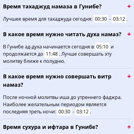
Время тахаджуд намаза в Гунибе?
03:36
05:06
11:55
15:43
18:43
20:07
22, Сб
Лучшее время для тахаджуда сегодня:
00:30
-
03:12
.
03:37
05:08
11:55
15:42
18:41
20:05
23, Вс
В какое время нужно читать духа намаз?
03:38
05:09
11:55
15:41
18:40
20:03
24, Пн
В Гунибе ад-духа начинается сегодня в
05:10
и
03:40
05:10
11:54
15:40
18:38
20:02
25, Вт
продолжается до
11:48
. Лучше совершать эту
молитву ближе к полудню.
03:41
05:11
11:54
15:39
18:37
20:00
26, Ср
В какое время нужно совершать витр
03:43
05:12
11:54
15:38
18:35
19:58
27, Чт
намаз?
03:44
05:13
11:53
15:37
18:33
19:56
28, Пт
После ночной молитвы иша до утреннего фаджра.
Наиболее желательным периодом является
03:45
05:14
11:53
15:37
18:32
19:54
29, Сб
последняя треть ночи:
00:30
-
03:12
.
03:47
05:15
11:53
15:36
18:30
19:52
30, Вс
Время сухура и ифтара в Гунибе?
03:48
05:16
11:53
15:35
18:28
19:50
31, Пн