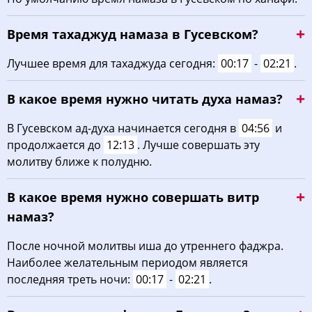
02:46
05:03
12:21
16:16
19:37
21:42
22, Сб
Время тахаджуд намаза в Гусевском?
02:50
05:05
12:20
16:14
19:35
21:38
23, Вс
Лучшее время для тахаджуда сегодня:
00:17
-
02:21
.
02:53
05:07
12:20
16:13
19:32
21:35
24, Пн
В какое время нужно читать духа намаз?
02:56
05:09
12:20
16:12
19:30
21:31
25, Вт
В Гусевском ад-духа начинается сегодня в
04:56
и
продолжается до
12:13
. Лучше совершать эту
02:59
05:11
12:20
16:10
19:27
21:27
26, Ср
молитву ближе к полудню.
03:03
05:13
12:19
16:09
19:25
21:24
27, Чт
В какое время нужно совершать витр
03:06
05:15
12:19
16:07
19:22
21:20
28, Пт
намаз?
03:09
05:17
12:19
16:06
19:20
21:17
После ночной молитвы иша до утреннего фаджра.
29, Сб
Наиболее желательным периодом является
03:12
05:19
12:18
16:04
19:17
21:13
30, Вс
последняя треть ночи:
00:17
-
02:21
.
03:15
05:21
12:18
16:03
19:15
21:10
31, Пн