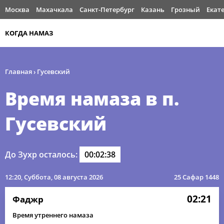
Москва
Махачкала
Санкт-Петербург
Казань
Грозный
Екат
КОГДА НАМАЗ
Главная
›
Гусевский
Время намаза в п.
Гусевский
До Зухр осталось:
00:02:37
12:20
, Суббота, 08 августа 2026
25 Сафар 1448
02:21
Фаджр
Время утреннего намаза