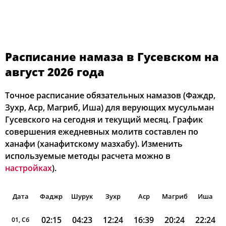
Расписание намаза в Гусевском на
август 2026 года
Точное расписание обязательных намазов (Фаждр,
Зухр, Аср, Магриб, Иша) для верующих мусульман
Гусевского на сегодня и текущий месяц. График
совершения ежедневных молитв составлен по
ханафи (ханафитскому мазхабу). Изменить
используемые методы расчета можно в
настройках
).
Дата
Фаджр
Шурук
Зухр
Аср
Магриб
Иша
02:15
04:23
12:24
16:39
20:24
22:24
01, Сб