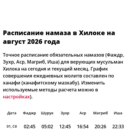
Расписание намаза в Хилоке на
август 2026 года
Точное расписание обязательных намазов (Фаждр,
Зухр, Аср, Магриб, Иша) для верующих мусульман
Хилока на сегодня и текущий месяц. График
совершения ежедневных молитв составлен по
ханафи (ханафитскому мазхабу). Изменить
используемые методы расчета можно в
настройках
).
Дата
Фаджр
Шурук
Зухр
Аср
Магриб
Иша
02:45
05:02
12:45
16:54
20:26
22:33
01, Сб