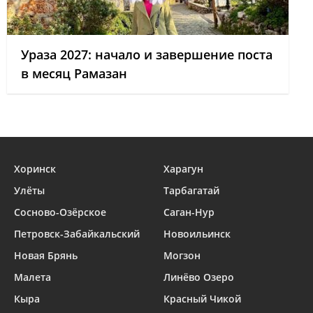
Ураза 2027: начало и завершение поста
в месяц Рамазан
Хоринск
Харагун
Улёты
Тарбагатай
Сосново-Озёрское
Саган-Нур
Петровск-Забайкальский
Новоильинск
Новая Брянь
Могзон
Малета
Линёво Озеро
Кыра
Красный Чикой