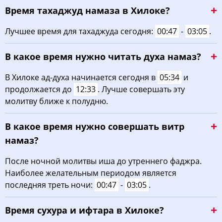
Время тахаджуд намаза в Хилоке?
03:39
05:35
12:41
16:35
19:47
21:33
22, Сб
Лучшее время для тахаджуда сегодня:
00:47
-
03:05
.
03:41
05:36
12:41
16:33
19:45
21:30
23, Вс
В какое время нужно читать духа намаз?
03:44
05:38
12:41
16:32
19:43
21:27
24, Пн
В Хилоке ад-духа начинается сегодня в
05:34
и
03:46
05:39
12:40
16:31
19:40
21:25
25, Вт
продолжается до
12:33
. Лучше совершать эту
молитву ближе к полудню.
03:49
05:41
12:40
16:30
19:38
21:22
26, Ср
В какое время нужно совершать витр
03:51
05:43
12:40
16:28
19:36
21:19
27, Чт
намаз?
03:53
05:44
12:40
16:27
19:34
21:16
28, Пт
После ночной молитвы иша до утреннего фаджра.
Наиболее желательным периодом является
03:55
05:46
12:39
16:26
19:32
21:14
29, Сб
последняя треть ночи:
00:47
-
03:05
.
03:58
05:47
12:39
16:24
19:30
21:11
30, Вс
Время сухура и ифтара в Хилоке?
04:00
05:49
12:39
16:23
19:27
21:08
31, Пн