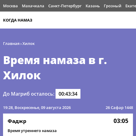
Москва
Махачкала
Санкт-Петербург
Казань
Грозный
Екат
КОГДА НАМАЗ
Главная
›
Хилок
Время намаза в г.
Хилок
До Магриб осталось:
00:43:34
19:28
, Воскресенье, 09 августа 2026
26 Сафар 1448
03:05
Фаджр
Время утреннего намаза