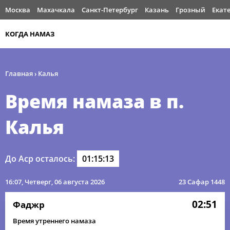
Москва
Махачкала
Санкт-Петербург
Казань
Грозный
Екат
КОГДА НАМАЗ
Главная
›
Калья
Время намаза в п.
Калья
До Аср осталось:
01:15:13
16:07
, Четверг, 06 августа 2026
23 Сафар 1448
02:51
Фаджр
Время утреннего намаза