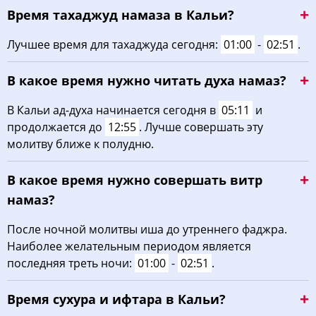
Время тахаджуд намаза в Кальи?
03:07
05:30
13:03
17:00
20:35
22:49
22, Сб
Лучшее время для тахаджуда сегодня:
01:00
-
02:51
.
03:08
05:32
13:03
16:58
20:32
22:47
23, Вс
В какое время нужно читать духа намаз?
03:09
05:35
13:02
16:57
20:29
22:45
24, Пн
В Кальи ад-духа начинается сегодня в
05:11
и
03:10
05:37
13:02
16:55
20:26
22:44
25, Вт
продолжается до
12:55
. Лучше совершать эту
молитву ближе к полудню.
03:11
05:39
13:02
16:53
20:23
22:42
26, Ср
В какое время нужно совершать витр
03:12
05:42
13:02
16:52
20:20
22:40
27, Чт
намаз?
03:13
05:44
13:01
16:50
20:17
22:39
28, Пт
После ночной молитвы иша до утреннего фаджра.
Наиболее желательным периодом является
03:14
05:47
13:01
16:48
20:14
22:37
29, Сб
последняя треть ночи:
01:00
-
02:51
.
03:15
05:49
13:01
16:46
20:11
22:33
30, Вс
Время сухура и ифтара в Кальи?
03:16
05:51
13:00
16:44
20:08
22:29
31, Пн