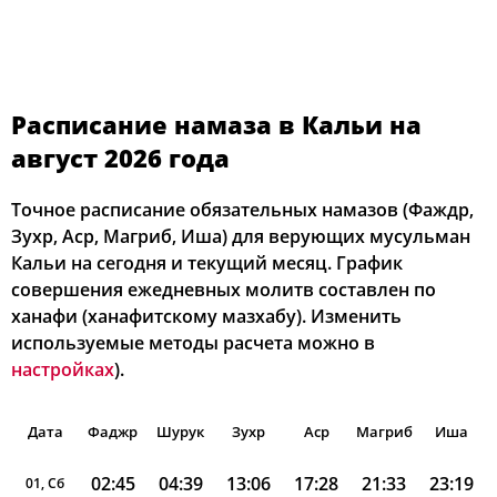
Расписание намаза в Кальи на
август 2026 года
Точное расписание обязательных намазов (Фаждр,
Зухр, Аср, Магриб, Иша) для верующих мусульман
Кальи на сегодня и текущий месяц. График
совершения ежедневных молитв составлен по
ханафи (ханафитскому мазхабу). Изменить
используемые методы расчета можно в
настройках
).
Дата
Фаджр
Шурук
Зухр
Аср
Магриб
Иша
02:45
04:39
13:06
17:28
21:33
23:19
01, Сб