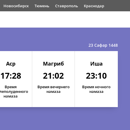
Новосибирск
Тюмень
Ставрополь
Краснодар
23 Сафар 1448
Аср
Магриб
Иша
17:28
21:02
23:10
Время
Время вечернего
Время ночного
леполуденного
намаза
намаза
намаза