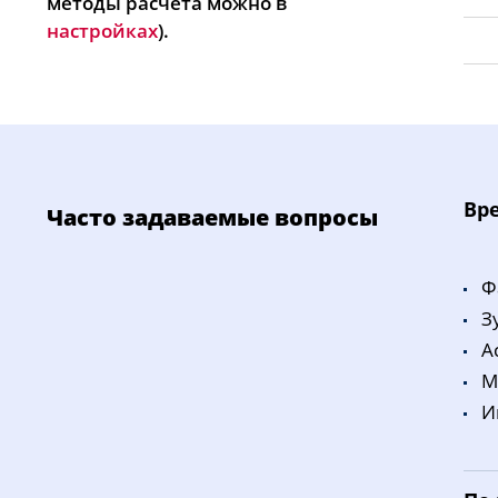
методы расчета можно в
настройках
).
Bp
Часто задаваемые вопросы
Ф
З
A
M
И