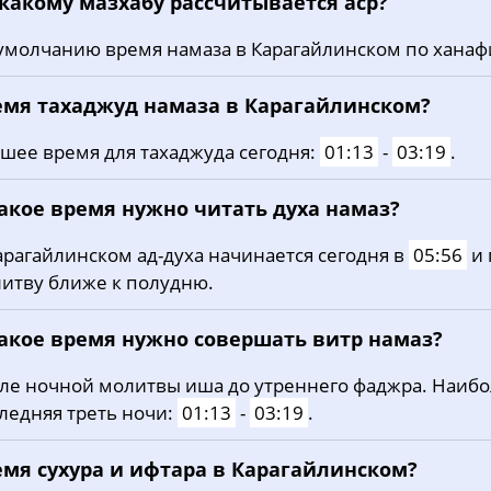
 какому мазхабу рассчитывается аср?
19, Ср
03:45
05:58
13:17
умолчанию время намаза в Карагайлинском по ханаф
20, Чт
03:49
05:59
13:17
21, Пт
03:52
06:01
13:17
емя тахаджуд намаза в Карагайлинском?
22, Сб
03:55
06:03
13:17
шее время для тахаджуда сегодня:
01:13
-
03:19
.
23, Вс
03:58
06:05
13:16
какое время нужно читать духа намаз?
24, Пн
04:01
06:07
13:16
арагайлинском ад-духа начинается сегодня в
05:56
и 
итву ближе к полудню.
25, Вт
04:04
06:08
13:16
26, Ср
04:06
06:10
13:15
какое время нужно совершать витр намаз?
27, Чт
04:09
06:12
13:15
ле ночной молитвы иша до утреннего фаджра. Наиб
ледняя треть ночи:
01:13
-
03:19
.
28, Пт
04:12
06:14
13:15
емя сухура и ифтара в Карагайлинском?
29, Сб
04:15
06:16
13:15