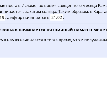
мя поста в Исламе, во время священного месяца Рама
30, Вс
04:17
06:17
13:14
анчивается с закатом солнца. Таким образом, в Караг
31, Пн
04:20
06:19
13:14
19
, а ифтар начинается в
21:02
.
 сколько начинается пятничный намаз в мече
ма намаз начинается в то же время, что и полуденны