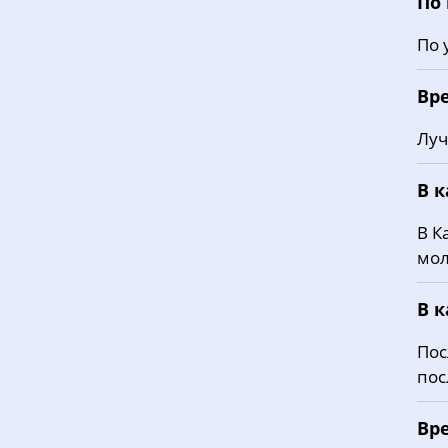
По
По 
Вр
Луч
В 
В К
мол
В 
Пос
пос
Вр