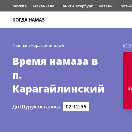
Москва
Махачкала
Санкт-Петербург
Казань
Грозн
КОГДА НАМАЗ
Главная
›
Карагайлинский
03:2
Время намаза в
п.
Карагайлинский
В
До Шурук осталось:
02:12:56