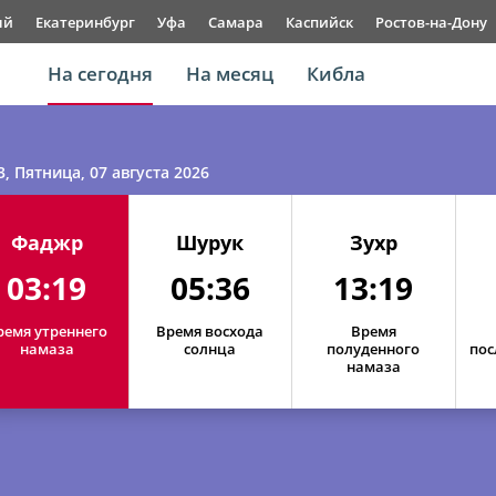
ый
Екатеринбург
Уфа
Самара
Каспийск
Ростов-на-Дону
На сегодня
На месяц
Кибла
3
, Пятница, 07 августа 2026
Фаджр
Шурук
Зухр
03:19
05:36
13:19
ремя утреннего
Время восхода
Время
намаза
солнца
полуденного
пос
намаза