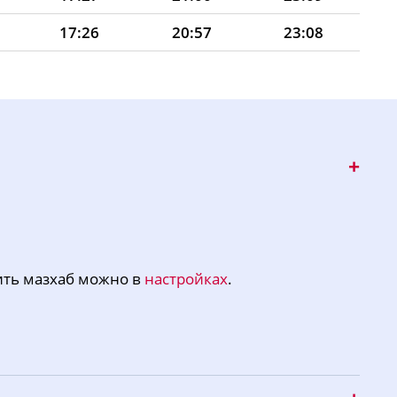
17:26
20:57
23:08
17:25
20:55
23:07
17:24
20:53
23:04
17:23
20:51
23:01
17:22
20:49
22:57
17:21
20:47
22:54
17:20
20:45
22:50
ить мазхаб можно в
настройках
.
17:19
20:43
22:47
17:17
20:40
22:43
17:16
20:38
22:40