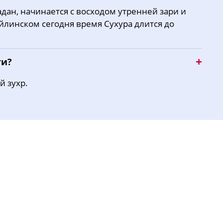
дан, начинается с восходом утренней зари и
17:00
20:10
22:00
айлинском сегодня время Сухура длится до
16:59
20:08
21:57
ти?
й зухр.