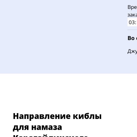
Вре
зак
03:
Во
Джу
Направление киблы
для намаза