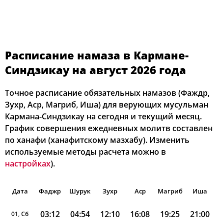
Расписание намаза в Кармане-
Синдзикау на август 2026 года
Точное расписание обязательных намазов (Фаждр,
Зухр, Аср, Магриб, Иша) для верующих мусульман
Кармана-Синдзикау на сегодня и текущий месяц.
График совершения ежедневных молитв составлен
по ханафи (ханафитскому мазхабу). Изменить
используемые методы расчета можно в
настройках
).
Дата
Фаджр
Шурук
Зухр
Аср
Магриб
Иша
03:12
04:54
12:10
16:08
19:25
21:00
01, Сб