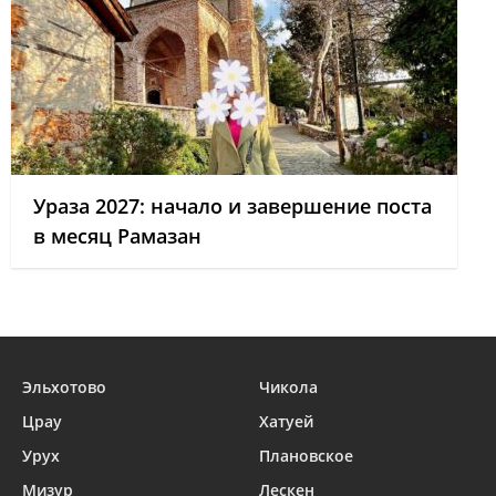
Ураза 2027: начало и завершение поста
в месяц Рамазан
Эльхотово
Чикола
Црау
Хатуей
Урух
Плановское
Мизур
Лескен