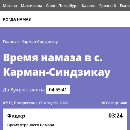
Москва
Махачкала
Санкт-Петербург
Казань
Грозный
Екат
КОГДА НАМАЗ
Главная
›
Карман-Синдзикау
Время намаза в с.
Карман-Синдзикау
До Зухр осталось:
04:55:41
07:13
, Воскресенье, 09 августа 2026
26 Сафар 1448
03:24
Фаджр
Время утреннего намаза