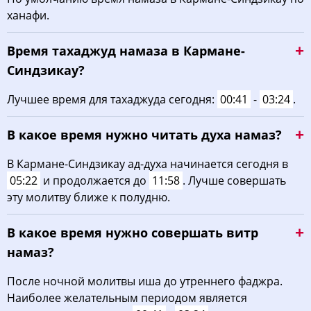
ханафи.
03:44
05:17
12:06
15:55
18:56
20:21
22, Сб
Время тахаджуд намаза в Кармане-
03:46
05:18
12:06
15:54
18:54
20:19
23, Вс
Синдзикау?
03:47
05:19
12:06
15:53
18:52
20:17
24, Пн
Лучшее время для тахаджуда сегодня:
00:41
-
03:24
.
03:49
05:20
12:06
15:52
18:51
20:15
25, Вт
В какое время нужно читать духа намаз?
03:50
05:21
12:05
15:51
18:49
20:13
26, Ср
В Кармане-Синдзикау ад-духа начинается сегодня в
05:22
и продолжается до
11:58
. Лучше совершать
03:52
05:22
12:05
15:50
18:47
20:11
27, Чт
эту молитву ближе к полудню.
03:53
05:23
12:05
15:49
18:46
20:09
28, Пт
В какое время нужно совершать витр
03:55
05:24
12:05
15:48
18:44
20:07
29, Сб
намаз?
03:56
05:25
12:04
15:47
18:42
20:05
30, Вс
После ночной молитвы иша до утреннего фаджра.
Наиболее желательным периодом является
03:57
05:27
12:04
15:46
18:41
20:03
31, Пн