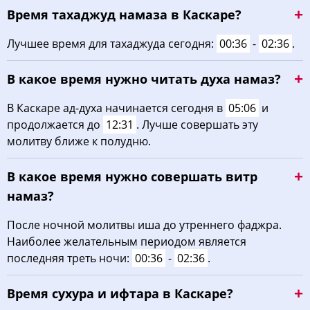
Время тахаджуд намаза в Каскаре?
02:49
05:17
12:39
16:35
20:00
22:14
22, Сб
Лучшее время для тахаджуда сегодня:
00:36
-
02:36
.
02:53
05:19
12:39
16:34
19:58
22:10
23, Вс
В какое время нужно читать духа намаз?
02:57
05:21
12:39
16:32
19:55
22:06
24, Пн
В Каскаре ад-духа начинается сегодня в
05:06
и
03:01
05:23
12:38
16:31
19:53
22:02
25, Вт
продолжается до
12:31
. Лучше совершать эту
молитву ближе к полудню.
03:04
05:25
12:38
16:29
19:50
21:58
26, Ср
В какое время нужно совершать витр
03:08
05:27
12:38
16:28
19:47
21:54
27, Чт
намаз?
03:12
05:29
12:38
16:26
19:45
21:50
28, Пт
После ночной молитвы иша до утреннего фаджра.
Наиболее желательным периодом является
03:15
05:31
12:37
16:24
19:42
21:47
29, Сб
последняя треть ночи:
00:36
-
02:36
.
03:18
05:33
12:37
16:23
19:39
21:43
30, Вс
Время сухура и ифтара в Каскаре?
03:22
05:36
12:37
16:21
19:37
21:39
31, Пн