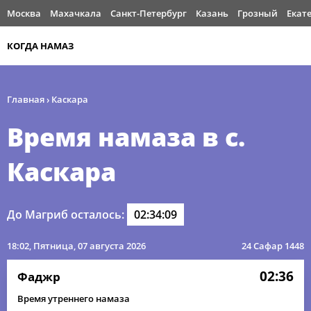
Москва
Махачкала
Санкт-Петербург
Казань
Грозный
Екат
КОГДА НАМАЗ
Главная
›
Каскара
Время намаза в с.
Каскара
До Магриб осталось:
02:34:09
18:02
, Пятница, 07 августа 2026
24 Сафар 1448
02:36
Фаджр
Время утреннего намаза