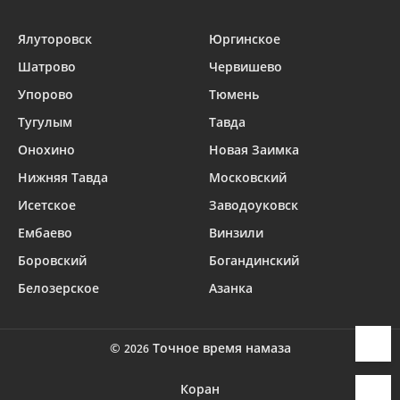
Ялуторовск
Юргинское
Шатрово
Червишево
Упорово
Тюмень
Тугулым
Тавда
Онохино
Новая Заимка
Нижняя Тавда
Московский
Исетское
Заводоуковск
Ембаево
Винзили
Боровский
Богандинский
Белозерское
Азанка
©
Точное время намаза
2026
Коран