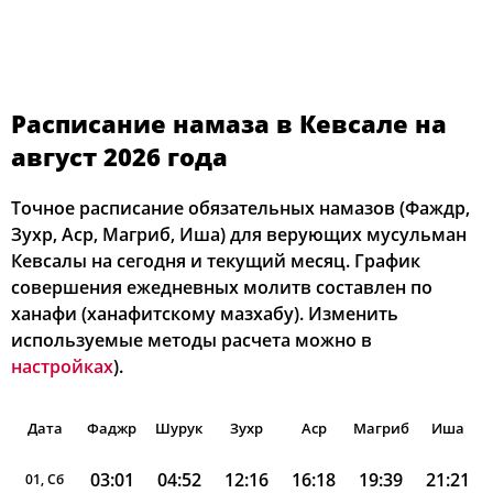
Расписание намаза в Кевсале на
август 2026 года
Точное расписание обязательных намазов (Фаждр,
Зухр, Аср, Магриб, Иша) для верующих мусульман
Кевсалы на сегодня и текущий месяц. График
совершения ежедневных молитв составлен по
ханафи (ханафитскому мазхабу). Изменить
используемые методы расчета можно в
настройках
).
Дата
Фаджр
Шурук
Зухр
Аср
Магриб
Иша
03:01
04:52
12:16
16:18
19:39
21:21
01, Сб