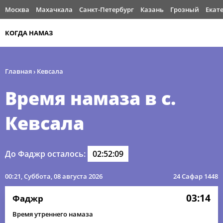
Москва
Махачкала
Санкт-Петербург
Казань
Грозный
Екат
КОГДА НАМАЗ
Главная
›
Кевсала
Время намаза в с.
Кевсала
До Фаджр осталось:
02:52:09
00:21
, Суббота, 08 августа 2026
24 Сафар 1448
03:14
Фаджр
Время утреннего намаза