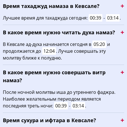
Время тахаджуд намаза в Кевсале?
03:39
05:18
12:12
16:02
19:06
20:37
22, Сб
Лучшее время для тахаджуда сегодня:
00:39
-
03:14
.
03:41
05:19
12:12
16:01
19:04
20:35
23, Вс
В какое время нужно читать духа намаз?
03:43
05:20
12:12
16:00
19:02
20:33
24, Пн
В Кевсале ад-духа начинается сегодня в
05:20
и
03:44
05:21
12:11
15:59
19:01
20:30
25, Вт
продолжается до
12:04
. Лучше совершать эту
молитву ближе к полудню.
03:46
05:23
12:11
15:58
18:59
20:28
26, Ср
В какое время нужно совершать витр
03:48
05:24
12:11
15:57
18:57
20:26
27, Чт
намаз?
03:49
05:25
12:11
15:56
18:55
20:24
28, Пт
После ночной молитвы иша до утреннего фаджра.
Наиболее желательным периодом является
03:51
05:26
12:10
15:55
18:53
20:22
29, Сб
последняя треть ночи:
00:39
-
03:14
.
03:53
05:27
12:10
15:54
18:52
20:19
30, Вс
Время сухура и ифтара в Кевсале?
03:54
05:29
12:10
15:53
18:50
20:17
31, Пн