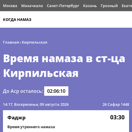
Москва
Махачкала
Санкт-Петербург
Казань
Грозный
Екат
КОГДА НАМАЗ
Главная
›
Кирпильская
Время намаза в ст-ца
Кирпильская
До Аср осталось:
02:06:10
14:17
, Воскресенье, 09 августа 2026
26 Сафар 1448
03:30
Фаджр
Время утреннего намаза