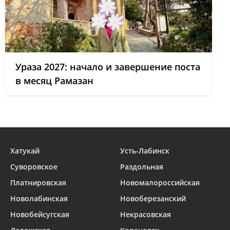
Ураза 2027: начало и завершение поста
в месяц Рамазан
Хатукай
Усть-Лабинск
Суворовское
Раздольная
Платнировская
Новомалороссийская
Новолабинская
Новоберезанский
Новобейсугская
Некрасовская