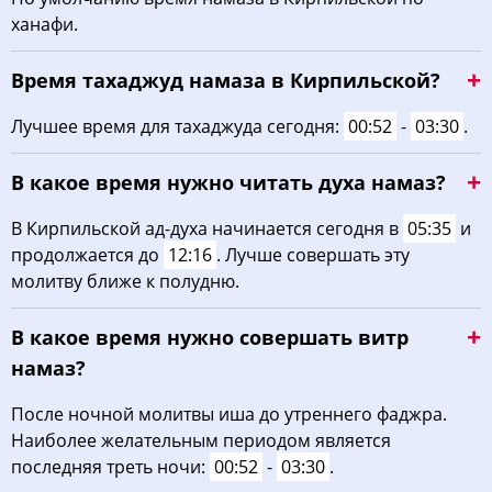
ханафи.
03:53
05:30
12:24
16:14
19:17
20:47
22, Сб
Время тахаджуд намаза в Кирпильской?
03:55
05:32
12:24
16:13
19:15
20:45
23, Вс
Лучшее время для тахаджуда сегодня:
00:52
-
03:30
.
03:56
05:33
12:24
16:12
19:14
20:43
24, Пн
В какое время нужно читать духа намаз?
03:58
05:34
12:23
16:11
19:12
20:41
25, Вт
В Кирпильской ад-духа начинается сегодня в
05:35
и
04:00
05:35
12:23
16:10
19:10
20:39
26, Ср
продолжается до
12:16
. Лучше совершать эту
молитву ближе к полудню.
04:01
05:36
12:23
16:09
19:08
20:36
27, Чт
В какое время нужно совершать витр
04:03
05:38
12:22
16:08
19:07
20:34
28, Пт
намаз?
04:05
05:39
12:22
16:07
19:05
20:32
29, Сб
После ночной молитвы иша до утреннего фаджра.
04:06
05:40
12:22
16:06
19:03
20:30
30, Вс
Наиболее желательным периодом является
последняя треть ночи:
00:52
-
03:30
.
04:08
05:41
12:22
16:05
19:01
20:28
31, Пн