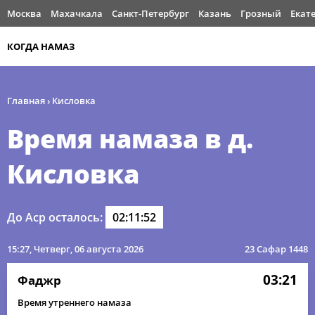
Москва
Махачкала
Санкт-Петербург
Казань
Грозный
Екат
КОГДА НАМАЗ
Главная
›
Кисловка
Время намаза в д.
Кисловка
До Аср осталось:
02:11:52
15:27
, Четверг, 06 августа 2026
23 Сафар 1448
03:21
Фаджр
Время утреннего намаза