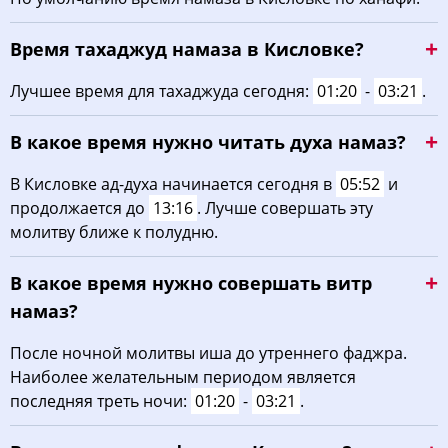
03:41
06:03
13:23
17:19
20:42
22:52
22, Сб
Время тахаджуд намаза в Кисловке?
03:45
06:05
13:23
17:18
20:40
22:48
23, Вс
Лучшее время для тахаджуда сегодня:
01:20
-
03:21
.
03:48
06:07
13:23
17:16
20:37
22:44
24, Пн
В какое время нужно читать духа намаз?
03:52
06:09
13:23
17:15
20:35
22:40
25, Вт
В Кисловке ад-духа начинается сегодня в
05:52
и
продолжается до
13:16
. Лучше совершать эту
03:55
06:11
13:22
17:13
20:32
22:36
26, Ср
молитву ближе к полудню.
03:59
06:13
13:22
17:12
20:30
22:33
27, Чт
В какое время нужно совершать витр
04:02
06:15
13:22
17:10
20:27
22:29
28, Пт
намаз?
04:05
06:17
13:22
17:09
20:25
22:25
После ночной молитвы иша до утреннего фаджра.
29, Сб
Наиболее желательным периодом является
04:09
06:19
13:21
17:07
20:22
22:22
30, Вс
последняя треть ночи:
01:20
-
03:21
.
04:12
06:21
13:21
17:05
20:19
22:18
31, Пн