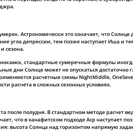
джра.
31, Пн
03:55
06:14
13:17
умерек. Астрономически это означает, что Солнце 
ние угла депрессии, тем позже наступает Иша и т
и сезона.
аснокамск, стандартные сумеречные формулы иног
льные дни Солнце может не опускаться достаточно 
применяются расчетные схемы NightMiddle, OneSeve
сти расчета в сложных сезонных условиях.
та после полудня. В стандартном методе расчет вед
ает, что в ханафитском подходе Аср наступает позж
трия: высота Солнца над горизонтом напрямую зада