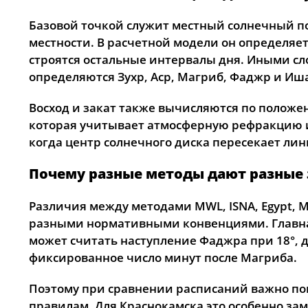
Базовой точкой служит местный солнечный по
местности. В расчетной модели он определяе
строятся остальные интервалы дня. Иными сл
определяются Зухр, Аср, Магриб, Фаджр и Иш
Восход и закат также вычисляются по положен
которая учитывает атмосферную рефракцию и 
когда центр солнечного диска пересекает ли
Почему разные методы дают разные
Различия между методами MWL, ISNA, Egypt, Mak
разными нормативными конвенциями. Главна
может считать наступление Фаджра при 18°, д
фиксированное число минут после Магриба.
Поэтому при сравнении расписаний важно по
правилам. Для Краснокамска это особенно зам