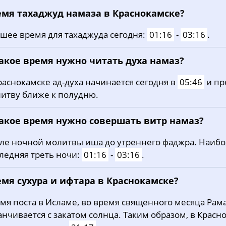
емя тахаджуд намаза в Краснокамске?
шее время для тахаджуда сегодня:
01:16
-
03:16
.
какое время нужно читать духа намаз?
раснокамске ад-духа начинается сегодня в
05:46
и пр
итву ближе к полудню.
какое время нужно совершать витр намаз?
ле ночной молитвы иша до утреннего фаджра. Наиб
ледняя треть ночи:
01:16
-
03:16
.
емя сухура и ифтара в Краснокамске?
мя поста в Исламе, во время священного месяца Рама
анчивается с закатом солнца. Таким образом, в Красн