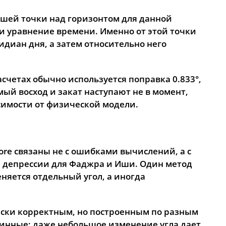
17:19
20:49
23:05
сшей точки над горизонтом для данной
и уравнение времени. Именно от этой точки
17:18
20:47
23:03
диан дня, а затем относительно него
17:16
20:44
23:02
17:15
20:41
23:00
счетах обычно используется поправка 0.833°,
й восход и закат наступают не в момент,
17:13
20:39
22:56
симости от физической модели.
17:11
20:36
22:51
17:10
20:33
22:47
apore связаны не с ошибками вычислений, а с
17:08
20:30
22:43
 депрессии для Фаджра и Иши. Один метод
еняется отдельный угол, а иногда
17:07
20:28
22:39
17:05
20:25
22:34
ески корректным, но построенным по разным
17:03
20:22
22:30
длинные: даже небольшое изменение угла дает