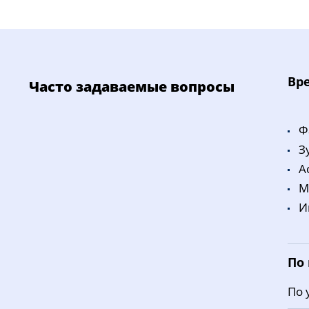
Bp
Часто задаваемые вопросы
Ф
З
A
M
И
По
По 