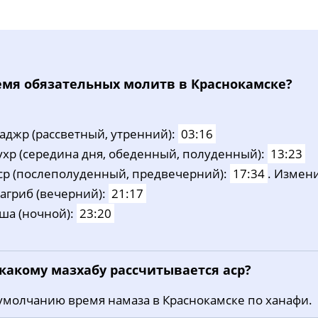
eмя oбязaтeльных мoлитв в Краснокамске?
aджp (рассветный, утренний):
03:16
ухp (середина дня, обеденный, полуденный):
13:23
cp (послеполуденный, предвечерний):
17:34
. Измен
aгриб (вечерний):
21:17
ша (ночной):
23:20
 какому мазхабу рассчитывается аср?
умолчанию время намаза в Краснокамске по ханафи.