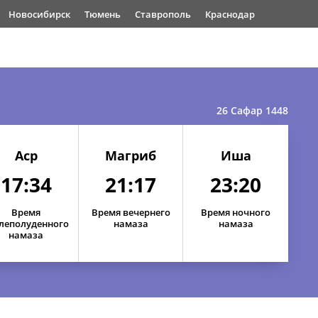
Новосибирск
Тюмень
Ставрополь
Краснодар
26 Сафар 1448
Аср
Магриб
Иша
17:34
21:17
23:20
Время
Время вечернего
Время ночного
леполуденного
намаза
намаза
намаза