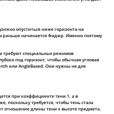
17:02
20:19
22:26
должно опуститься ниже горизонта на
ем раньше начинается Фаджр. Именно поэтому
да требуют специальных режимов
глубоко под горизонт, чтобы обычная угловая
nth или AngleBased. Они нужны не для
ется при коэффициенте тени 1, а в
е, поскольку требуется, чтобы тень стала
ет отношение длины тени к высоте предмета.