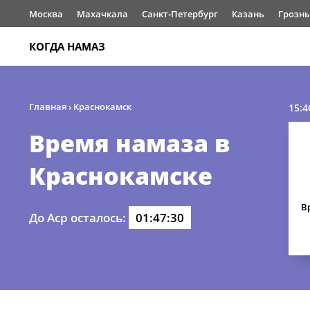
Москва
Махачкала
Санкт-Петербург
Казань
Грозн
КОГДА НАМАЗ
Главная
›
Краснокамск
15:4
Время намаза в
Краснокамске
В
До Аср осталось:
01:47:29