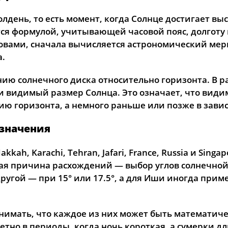
20, Чт
03:26
05:50
13:20
лдень, то есть момент, когда Солнце достигает вы
тся формулой, учитывающей часовой пояс, долготу 
21, Пт
03:27
05:52
13:20
овами, сначала вычисляется астрономический мери
22, Сб
03:28
05:55
13:20
а.
23, Вс
03:29
05:57
13:20
ию солнечного диска относительно горизонта. В ра
видимый размер Солнца. Это означает, что видимы
24, Пн
03:30
05:59
13:19
нию горизонта, а немного раньше или позже в зави
25, Вт
03:32
06:01
13:19
 значения
26, Ср
03:36
06:03
13:19
kah, Karachi, Tehran, Jafari, France, Russia и Sing
27, Чт
03:40
06:05
13:19
я причина расхождений — выбор углов солнечной
ругой — при 15° или 17.5°, а для Иши иногда прим
28, Пт
03:44
06:08
13:18
29, Сб
03:48
06:10
13:18
нимать, что каждое из них может быть математич
30, Вс
03:51
06:12
13:18
етно в периоды, когда ночь короткая, а сумерки 