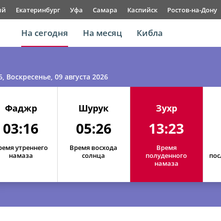
ый
Екатеринбург
Уфа
Самара
Каспийск
Ростов-на-Дону
На сегодня
На месяц
Кибла
6
, Воскресенье, 09 августа 2026
Фаджр
Шурук
Зухр
03:16
05:26
13:23
ремя утреннего
Время восхода
Время
намаза
солнца
полуденного
пос
намаза