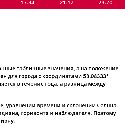
17:34
21:17
23:20
17:32
21:15
23:18
17:31
21:13
23:17
17:30
21:10
23:16
17:29
21:08
23:14
17:27
21:05
23:13
анные табличные значения, а на положение
ен для города с координатами 58.08333°
17:26
21:02
23:12
яется в течение года, а разница между
17:25
21:00
23:10
се, уравнении времени и склонении Солнца.
17:23
20:57
23:09
идиана, горизонта и наблюдателя. Поэтому
17:22
20:55
23:07
гиону.
17:21
20:52
23:06