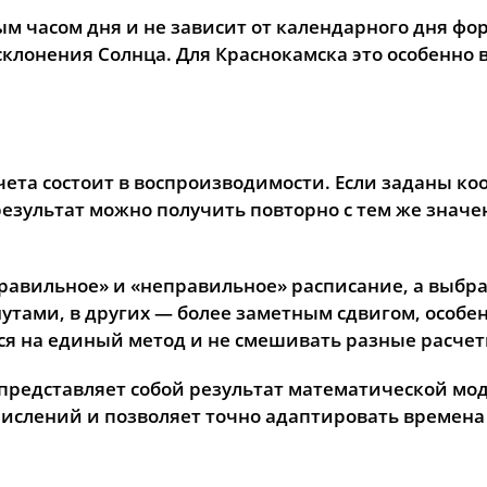
м часом дня и не зависит от календарного дня фо
склонения Солнца. Для Краснокамска это особенно
ета состоит в воспроизводимости. Если заданы ко
 результат можно получить повторно с тем же знач
равильное» и «неправильное» расписание, а выбр
тами, в других — более заметным сдвигом, особен
ся на единый метод и не смешивать разные расче
 представляет собой результат математической мо
числений и позволяет точно адаптировать времен