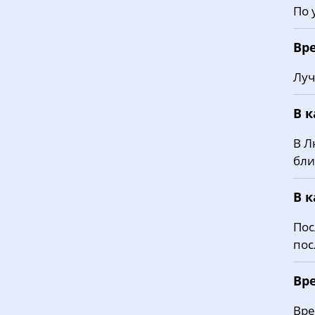
По 
Вр
Луч
В 
В Л
бли
В 
Пос
пос
Вр
Вре