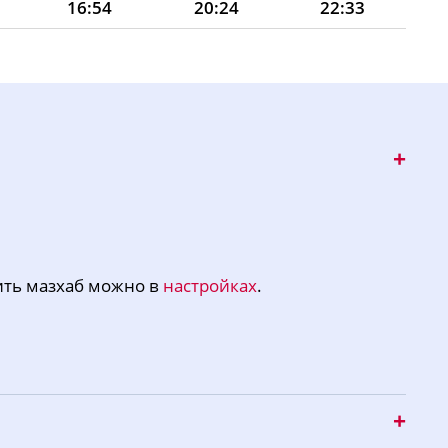
16:54
20:24
22:33
16:53
20:22
22:30
16:52
20:20
22:27
16:51
20:18
22:23
16:50
20:16
22:20
16:49
20:13
22:16
16:48
20:11
22:13
ить мазхаб можно в
настройках
.
16:47
20:09
22:10
16:46
20:07
22:06
16:45
20:05
22:03
16:43
20:03
22:00