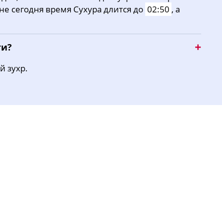
хне сегодня время Сухура длится до
02:50
, а
16:27
19:35
21:22
ти?
й зухр.