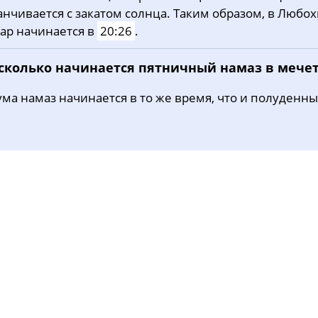
анчивается с закатом солнца. Таким образом, в Любо
31, Пн
03:53
05:50
12:43
ар начинается в
20:26
.
 сколько начинается пятничный намаз в мече
ма намаз начинается в то же время, что и полуденны