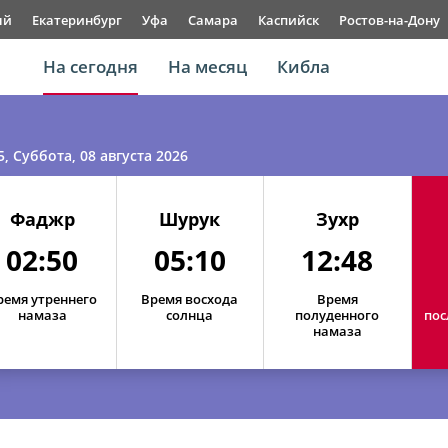
ый
Екатеринбург
Уфа
Самара
Каспийск
Ростов-на-Дону
На сегодня
На месяц
Кибла
5
, Суббота, 08 августа 2026
Фаджр
Шурук
Зухр
02:50
05:10
12:48
ремя утреннего
Время восхода
Время
намаза
солнца
полуденного
пос
намаза