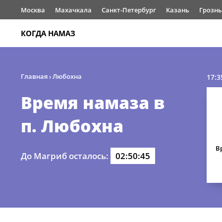
Москва
Махачкала
Санкт-Петербург
Казань
Грозн
КОГДА НАМАЗ
Главная
›
Любохна
17:3
Время намаза в
п. Любохна
В
До Магриб осталось:
02:50:45