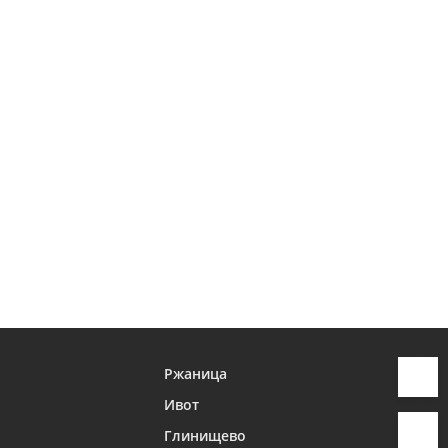
Ржаница
Ивот
Глинищево