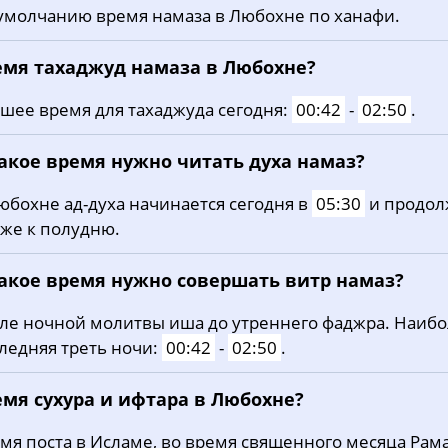
умолчанию время намаза в Любохне по ханафи.
20, Чт
03:23
05:31
12:46
21, Пт
03:26
05:32
12:46
емя тахаджуд намаза в Любохне?
22, Сб
03:29
05:34
12:45
шее время для тахаджуда сегодня:
00:42
-
02:50
.
23, Вс
03:32
05:36
12:45
какое время нужно читать духа намаз?
24, Пн
03:35
05:37
12:45
юбохне ад-духа начинается сегодня в
05:30
и продол
же к полудню.
25, Вт
03:37
05:39
12:45
26, Ср
03:40
05:41
12:44
какое время нужно совершать витр намаз?
27, Чт
03:43
05:43
12:44
ле ночной молитвы иша до утреннего фаджра. Наиб
ледняя треть ночи:
00:42
-
02:50
.
28, Пт
03:45
05:44
12:44
емя сухура и ифтара в Любохне?
29, Сб
03:48
05:46
12:43
мя поста в Исламе, во время священного месяца Рама
30, Вс
03:51
05:48
12:43