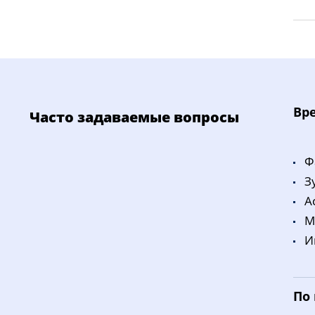
Bp
Часто задаваемые вопросы
Ф
З
A
M
И
По