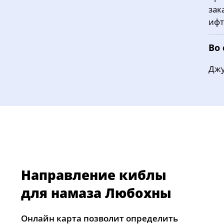
зак
ифт
Во
Джу
Направление киблы
для намаза Любохны
Онлайн карта позволит определить