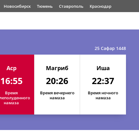
Новосибирск
Тюмень
Ставрополь
Краснодар
25 Сафар 1448
Аср
Магриб
Иша
16:55
20:26
22:37
Время
Время вечернего
Время ночного
леполуденного
намаза
намаза
намаза