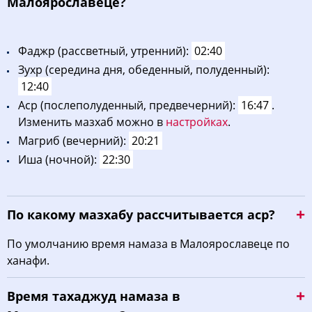
Малоярославеце?
Фaджp (рассветный, утренний):
02:40
Зухp (середина дня, обеденный, полуденный):
12:40
Acp (послеполуденный, предвечерний):
16:47
.
Изменить мазхаб можно в
настройках
.
Maгриб (вечерний):
20:21
Иша (ночной):
22:30
По какому мазхабу рассчитывается аср?
По умолчанию время намаза в Малоярославеце по
ханафи.
Время тахаджуд намаза в