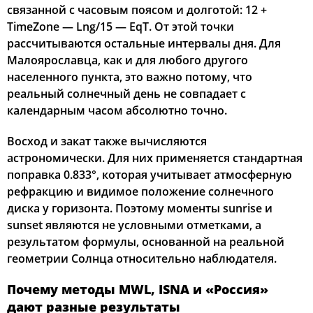
связанной с часовым поясом и долготой: 12 +
03:36
05:38
12:34
16:19
19:30
21:22
31, Пн
TimeZone — Lng/15 — EqT. От этой точки
рассчитываются остальные интервалы дня. Для
Малоярославца, как и для любого другого
населенного пункта, это важно потому, что
реальный солнечный день не совпадает с
календарным часом абсолютно точно.
Восход и закат также вычисляются
астрономически. Для них применяется стандартная
поправка 0.833°, которая учитывает атмосферную
рефракцию и видимое положение солнечного
диска у горизонта. Поэтому моменты sunrise и
sunset являются не условными отметками, а
результатом формулы, основанной на реальной
геометрии Солнца относительно наблюдателя.
Почему методы MWL, ISNA и «Россия»
дают разные результаты