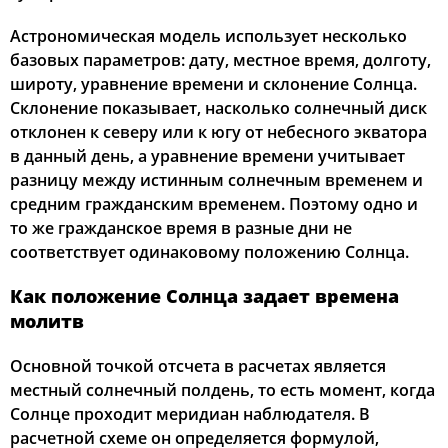
03:05
05:20
12:37
16:33
19:54
21:56
21, Пт
Астрономическая модель использует несколько
базовых параметров: дату, местное время, долготу,
03:09
05:21
12:37
16:32
19:52
21:53
22, Сб
широту, уравнение времени и склонение Солнца.
Склонение показывает, насколько солнечный диск
03:12
05:23
12:37
16:31
19:49
21:49
23, Вс
отклонен к северу или к югу от небесного экватора
в данный день, а уравнение времени учитывает
03:15
05:25
12:37
16:29
19:47
21:46
24, Пн
разницу между истинным солнечным временем и
03:18
05:27
12:36
16:28
19:44
21:43
средним гражданским временем. Поэтому одно и
25, Вт
то же гражданское время в разные дни не
03:21
05:29
12:36
16:26
19:42
21:39
26, Ср
соответствует одинаковому положению Солнца.
03:24
05:31
12:36
16:25
19:39
21:36
27, Чт
Как положение Солнца задает времена
молитв
03:27
05:33
12:35
16:23
19:37
21:32
28, Пт
Основной точкой отсчета в расчетах является
03:30
05:35
12:35
16:22
19:35
21:29
29, Сб
местный солнечный полдень, то есть момент, когда
Солнце проходит меридиан наблюдателя. В
03:33
05:36
12:35
16:20
19:32
21:26
30, Вс
расчетной схеме он определяется формулой,