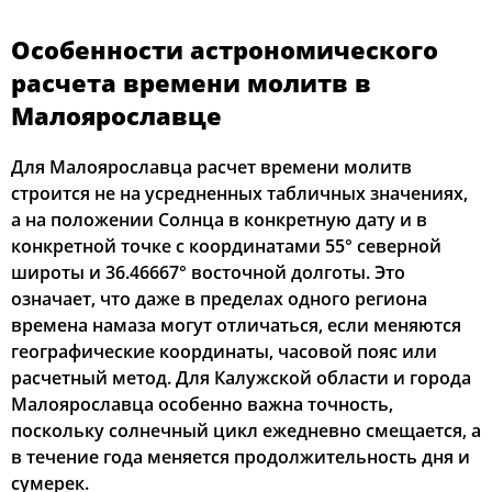
02:41
05:01
12:39
16:45
20:17
22:28
11, Вт
Особенности астрономического
02:42
05:03
12:39
16:44
20:15
22:27
12, Ср
расчета времени молитв в
Малоярославце
02:43
05:05
12:39
16:43
20:12
22:25
13, Чт
Для Малоярославца расчет времени молитв
02:44
05:07
12:39
16:42
20:10
22:22
14, Пт
строится не на усредненных табличных значениях,
а на положении Солнца в конкретную дату и в
02:44
05:08
12:39
16:41
20:08
22:18
15, Сб
конкретной точке с координатами 55° северной
02:48
05:10
12:38
16:40
20:06
22:15
16, Вс
широты и 36.46667° восточной долготы. Это
означает, что даже в пределах одного региона
02:52
05:12
12:38
16:38
20:03
22:11
17, Пн
времена намаза могут отличаться, если меняются
географические координаты, часовой пояс или
02:55
05:14
12:38
16:37
20:01
22:07
18, Вт
расчетный метод. Для Калужской области и города
Малоярославца особенно важна точность,
02:59
05:16
12:38
16:36
19:59
22:04
19, Ср
поскольку солнечный цикл ежедневно смещается, а
в течение года меняется продолжительность дня и
03:02
05:18
12:38
16:35
19:56
22:00
20, Чт
сумерек.