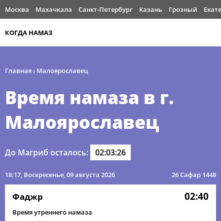
Москва
Махачкала
Санкт-Петербург
Казань
Грозный
Екат
КОГДА НАМАЗ
Главная
›
Малоярославец
Время намаза в г.
Малоярославец
До Магриб осталось:
02:03:26
18:17
, Воскресенье, 09 августа 2026
26 Сафар 1448
02:40
Фаджр
Время утреннего намаза