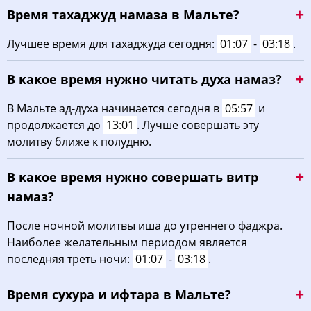
Время тахаджуд намаза в Мальте?
03:57
05:59
13:09
17:03
20:18
22:10
22, Сб
Лучшее время для тахаджуда сегодня:
01:07
-
03:18
.
04:00
06:00
13:09
17:02
20:16
22:07
23, Вс
В какое время нужно читать духа намаз?
04:02
06:02
13:08
17:00
20:14
22:04
24, Пн
В Мальте ад-духа начинается сегодня в
05:57
и
04:05
06:04
13:08
16:59
20:11
22:01
25, Вт
продолжается до
13:01
. Лучше совершать эту
молитву ближе к полудню.
04:07
06:06
13:08
16:58
20:09
21:58
26, Ср
В какое время нужно совершать витр
04:10
06:07
13:08
16:56
20:07
21:55
27, Чт
намаз?
04:12
06:09
13:07
16:55
20:05
21:52
28, Пт
После ночной молитвы иша до утреннего фаджра.
Наиболее желательным периодом является
04:15
06:11
13:07
16:54
20:02
21:49
29, Сб
последняя треть ночи:
01:07
-
03:18
.
04:17
06:12
13:07
16:52
20:00
21:46
30, Вс
Время сухура и ифтара в Мальте?
04:20
06:14
13:06
16:51
19:58
21:43
31, Пн