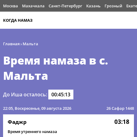
Москва
Махачкала
Санкт-Петербург
Казань
Грозный
Екат
КОГДА НАМАЗ
Главная
›
Мальта
Время намаза в с.
Мальта
До Иша осталось:
00:45:13
22:05
, Воскресенье, 09 августа 2026
26 Сафар 1448
03:18
Фаджр
Время утреннего намаза