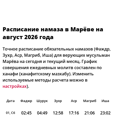
Расписание намаза в Марёве на
август 2026 года
Точное расписание обязательных намазов (Фаждр,
Зухр, Аср, Магриб, Иша) для верующих мусульман
Марёва на сегодня и текущий месяц. График
совершения ежедневных молитв составлен по
ханафи (ханафитскому мазхабу). Изменить
используемые методы расчета можно в
настройках
).
Дата
Фаджр
Шурук
Зухр
Аср
Магриб
Иша
02:45
04:49
12:58
17:16
21:06
23:02
01, Сб