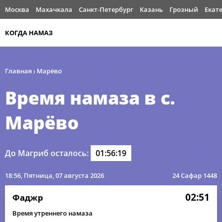
Москва
Махачкала
Санкт-Петербург
Казань
Грозный
Екат
КОГДА НАМАЗ
Главная
›
Марёво
Время намаза в с.
Марёво
До Магриб осталось:
01:56:19
18:56
, Пятница, 07 августа 2026
24 Сафар 1448
02:51
Фаджр
Время утреннего намаза