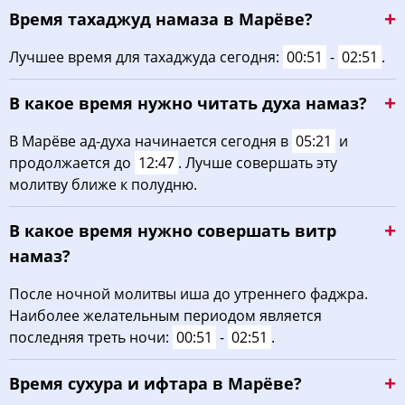
Время тахаджуд намаза в Марёве?
03:04
05:32
12:55
16:50
20:16
22:31
22, Сб
Лучшее время для тахаджуда сегодня:
00:51
-
02:51
.
03:07
05:34
12:54
16:49
20:13
22:27
23, Вс
В какое время нужно читать духа намаз?
03:11
05:36
12:54
16:47
20:11
22:23
24, Пн
В Марёве ад-духа начинается сегодня в
05:21
и
03:15
05:38
12:54
16:46
20:08
22:18
25, Вт
продолжается до
12:47
. Лучше совершать эту
молитву ближе к полудню.
03:19
05:40
12:54
16:44
20:05
22:14
26, Ср
В какое время нужно совершать витр
03:22
05:42
12:53
16:43
20:03
22:10
27, Чт
намаз?
03:26
05:45
12:53
16:41
20:00
22:07
28, Пт
После ночной молитвы иша до утреннего фаджра.
Наиболее желательным периодом является
03:30
05:47
12:53
16:40
19:57
22:03
29, Сб
последняя треть ночи:
00:51
-
02:51
.
03:33
05:49
12:52
16:38
19:55
21:59
30, Вс
Время сухура и ифтара в Марёве?
03:36
05:51
12:52
16:36
19:52
21:55
31, Пн