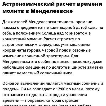
Астрономический расчет времени
01:37
03:56
11:36
15:42
19:15
21:25
12, Ср
молитв в Менделеевске
01:38
03:58
11:36
15:41
19:12
21:24
13, Чт
Для жителей Менделеевска точность времени
намаза определяется не календарной датой сама по
01:39
04:00
11:35
15:39
19:10
21:22
14, Пт
себе, а положением Солнца над горизонтом в
конкретный момент. Расчет строится по
01:39
04:02
11:35
15:38
19:08
21:21
15, Сб
астрономическим формулам, учитывающим
координаты города, часовой пояс и сезонные
01:40
04:04
11:35
15:37
19:05
21:20
16, Вс
изменения солнечной траектории. Для
Менделеевска это особенно важно, поскольку даже
01:41
04:06
11:35
15:36
19:03
21:16
17, Пн
небольшое смещение по долготе и широте заметно
01:42
04:08
11:35
15:34
19:01
21:12
18, Вт
влияет на местный солнечный цикл.
01:46
04:10
11:34
15:33
18:58
21:08
Основой вычислений является местный солнечный
19, Ср
полдень. Он не совпадает с 12:00 по часам, потому
01:50
04:11
11:34
15:32
18:56
21:05
20, Чт
что зависит от долготы города и уравнения
времени — поправки, которая отражает
01:53
04:13
11:34
15:30
18:53
21:01
21, Пт