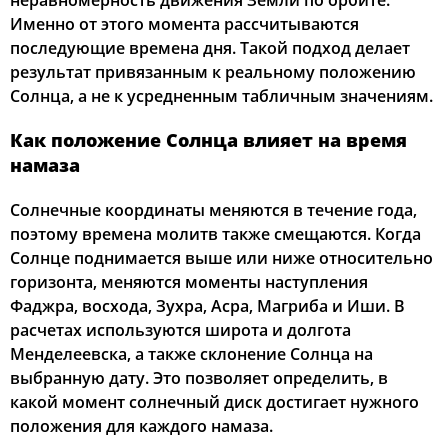
неравномерность движения Земли по орбите.
Именно от этого момента рассчитываются
01:57
04:15
11:34
15:29
18:51
20:57
22, Сб
последующие времена дня. Такой подход делает
результат привязанным к реальному положению
02:00
04:17
11:33
15:28
18:48
20:53
23, Вс
Солнца, а не к усредненным табличным значениям.
02:04
04:19
11:33
15:26
18:46
20:50
24, Пн
Как положение Солнца влияет на время
намаза
02:07
04:21
11:33
15:25
18:43
20:46
25, Вт
Солнечные координаты меняются в течение года,
02:10
04:23
11:33
15:23
18:41
20:42
26, Ср
поэтому времена молитв также смещаются. Когда
Солнце поднимается выше или ниже относительно
02:14
04:25
11:32
15:22
18:38
20:39
27, Чт
горизонта, меняются моменты наступления
Фаджра, восхода, Зухра, Асра, Магриба и Иши. В
02:17
04:27
11:32
15:20
18:36
20:35
28, Пт
расчетах используются широта и долгота
02:20
04:29
11:32
15:19
18:33
20:32
Менделеевска, а также склонение Солнца на
29, Сб
выбранную дату. Это позволяет определить, в
02:23
04:31
11:31
15:17
18:31
20:28
30, Вс
какой момент солнечный диск достигает нужного
положения для каждого намаза.
02:26
04:33
11:31
15:16
18:28
20:25
31, Пн