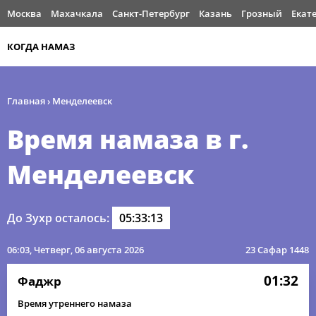
Москва
Махачкала
Санкт-Петербург
Казань
Грозный
Екат
КОГДА НАМАЗ
Главная
›
Менделеевск
Время намаза в г.
Менделеевск
До Зухр осталось:
05:33:13
06:03
, Четверг, 06 августа 2026
23 Сафар 1448
01:32
Фаджр
Время утреннего намаза