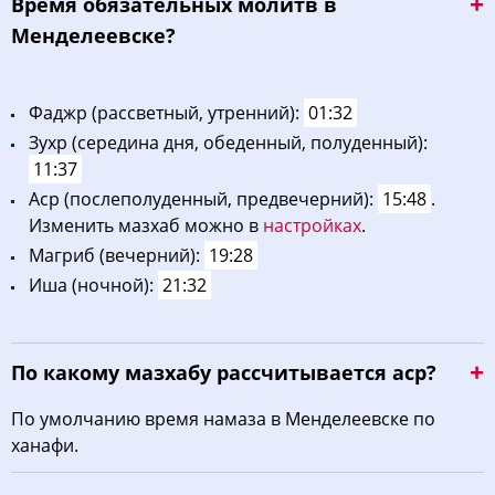
Bpeмя oбязaтeльных мoлитв в
Менделеевске?
Фaджp (рассветный, утренний):
01:32
Зухp (середина дня, обеденный, полуденный):
11:37
Acp (послеполуденный, предвечерний):
15:48
.
Изменить мазхаб можно в
настройках
.
Maгриб (вечерний):
19:28
Иша (ночной):
21:32
По какому мазхабу рассчитывается аср?
По умолчанию время намаза в Менделеевске по
ханафи.