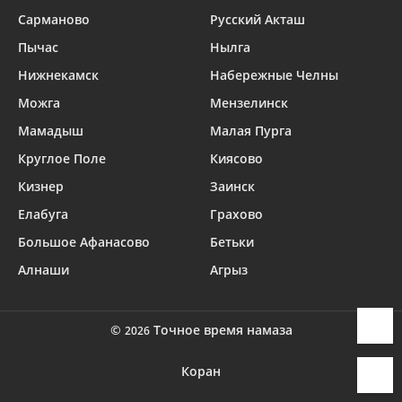
Сарманово
Русский Акташ
Пычас
Нылга
Нижнекамск
Набережные Челны
Можга
Мензелинск
Мамадыш
Малая Пурга
Круглое Поле
Киясово
Кизнер
Заинск
Елабуга
Грахово
Большое Афанасово
Бетьки
Алнаши
Агрыз
©
Точное время намаза
2026
Коран