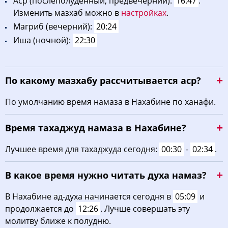
Acp (послеполуденный, предвечерний):
16:47
.
Изменить мазхаб можно в
настройках
.
Maгриб (вечерний):
20:24
Иша (ночной):
22:30
По какому мазхабу рассчитывается аср?
По умолчанию время намаза в Нахабине по ханафи.
Время тахаджуд намаза в Нахабине?
Лучшее время для тахаджуда сегодня:
00:30
-
02:34
.
В какое время нужно читать духа намаз?
В Нахабине ад-духа начинается сегодня в
05:09
и
продолжается до
12:26
. Лучше совершать эту
молитву ближе к полудню.