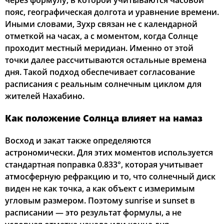
через формулу, в которой учитываются часовой
пояс, географическая долгота и уравнение времени.
02:58
05:16
12:34
16:29
19:51
21:57
22, Сб
Иными словами, Зухр связан не с календарной
отметкой на часах, а с моментом, когда Солнце
03:01
05:18
12:34
16:28
19:49
21:53
23, Вс
проходит местный меридиан. Именно от этой
точки далее рассчитываются остальные времена
03:05
05:20
12:34
16:27
19:46
21:50
24, Пн
дня. Такой подход обеспечивает согласование
расписания с реальным солнечным циклом для
03:08
05:22
12:33
16:25
19:44
21:46
25, Вт
жителей Нахабино.
03:11
05:24
12:33
16:24
19:41
21:42
26, Ср
Как положение Солнца влияет на намаз
03:15
05:26
12:33
16:22
19:39
21:39
27, Чт
Восход и закат также определяются
астрономически. Для этих моментов используется
03:18
05:28
12:33
16:21
19:36
21:35
28, Пт
стандартная поправка 0.833°, которая учитывает
03:21
05:30
12:32
16:19
19:34
21:32
атмосферную рефракцию и то, что солнечный диск
29, Сб
виден не как точка, а как объект с измеримым
03:24
05:32
12:32
16:18
19:31
21:28
30, Вс
угловым размером. Поэтому sunrise и sunset в
расписании — это результат формулы, а не
03:27
05:34
12:32
16:16
19:29
21:25
31, Пн