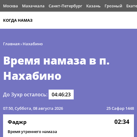
Москва
Махачкала
Санкт-Петербург
Казань
Грозный
Екат
КОГДА НАМАЗ
Главная
›
Нахабино
Время намаза в п.
Нахабино
До Зухр осталось:
04:46:23
07:50
, Суббота, 08 августа 2026
25 Сафар 1448
02:34
Фаджр
Время утреннего намаза