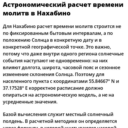
Астрономический расчет времени
02:38
04:57
12:36
16:42
20:15
22:25
12, Ср
молитв в Нахабино
02:38
04:59
12:36
16:41
20:13
22:24
13, Чт
Для Нахабино расчет времени молитв строится не
по фиксированным бытовым интервалам, а по
02:39
05:01
12:36
16:40
20:10
22:23
14, Пт
положению Солнца в конкретную дату и в
конкретной географической точке. Это важно,
02:40
05:03
12:36
16:39
20:08
22:22
15, Сб
потому что даже внутри одного региона солнечные
события наступают не одновременно: на них
02:41
05:05
12:36
16:37
20:06
22:20
16, Вс
влияют долгота, широта, часовой пояс и сезонное
изменение склонения Солнца. Поэтому для
02:42
05:06
12:35
16:36
20:03
22:16
17, Пн
населенного пункта с координатами 55.84667° N и
02:43
05:08
12:35
16:35
20:01
22:12
18, Вт
37.17528° E корректное расписание должно
опираться на астрономическую модель, а не на
02:47
05:10
12:35
16:34
19:58
22:08
19, Ср
усредненные значения.
02:51
05:12
12:35
16:32
19:56
22:05
20, Чт
Базой вычисления служит местный солнечный
полдень. В расчетной методике он определяется
02:54
05:14
12:34
16:31
19:54
22:01
21, Пт