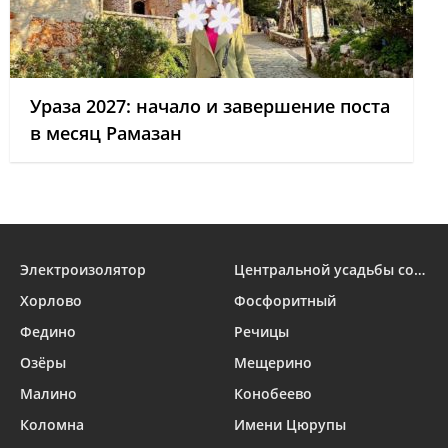
Ураза 2027: начало и завершение поста
в месяц Рамазан
Электроизолятор
Центральной усадьбы совхоза «Озёры»
Хорлово
Фосфоритный
Федино
Речицы
Озёры
Мещерино
Малино
Конобеево
Коломна
Имени Цюрупы