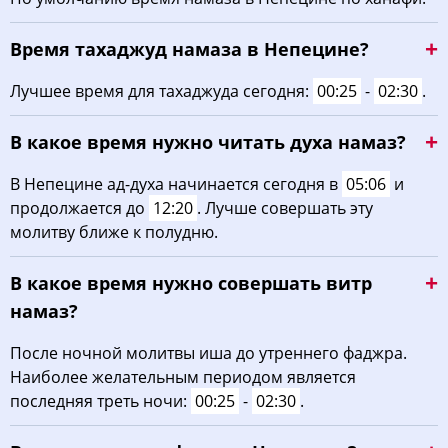
02:58
05:12
12:28
16:23
19:44
21:46
22, Сб
Время тахаджуд намаза в Непецине?
03:01
05:14
12:28
16:22
19:41
21:42
23, Вс
Лучшее время для тахаджуда сегодня:
00:25
-
02:30
.
03:05
05:16
12:28
16:21
19:39
21:39
24, Пн
В какое время нужно читать духа намаз?
03:08
05:18
12:28
16:19
19:36
21:35
25, Вт
В Непецине ад-духа начинается сегодня в
05:06
и
продолжается до
12:20
. Лучше совершать эту
03:11
05:20
12:27
16:18
19:34
21:32
26, Ср
молитву ближе к полудню.
03:14
05:22
12:27
16:16
19:31
21:29
27, Чт
В какое время нужно совершать витр
03:17
05:24
12:27
16:15
19:29
21:25
28, Пт
намаз?
03:20
05:25
12:27
16:13
19:26
21:22
После ночной молитвы иша до утреннего фаджра.
29, Сб
Наиболее желательным периодом является
03:23
05:27
12:26
16:12
19:24
21:18
30, Вс
последняя треть ночи:
00:25
-
02:30
.
03:26
05:29
12:26
16:10
19:21
21:15
31, Пн