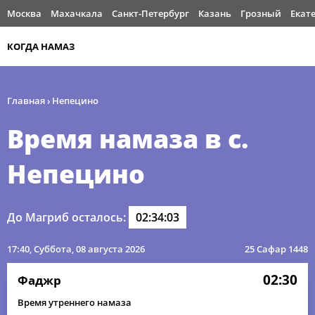
Москва
Махачкала
Санкт-Петербург
Казань
Грозный
Екат
КОГДА НАМАЗ
Главная
›
Непецино
Время намаза в с.
Непецино
До Магриб осталось:
02:34:03
17:40
, Суббота, 08 августа 2026
25 Сафар 1448
02:30
Фаджр
Время утреннего намаза