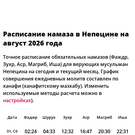
Расписание намаза в Непецине на
август 2026 года
Точное расписание обязательных намазов (Фаждр,
Зухр, Аср, Магриб, Иша) для верующих мусульман
Непецина на сегодня и текущий месяц. График
совершения ежедневных молитв составлен по
ханафи (ханафитскому мазхабу). Изменить
используемые методы расчета можно в
настройках
).
Дата
Фаджр
Шурук
Зухр
Аср
Магриб
Иша
02:24
04:33
12:32
16:47
20:30
22:31
01, Сб