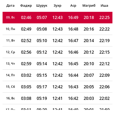
Дата
Фаджр
02:45
Шурук
05:05
12:43
Зухр
16:50
Аср
Магриб
20:20
22:29
Иша
08, Сб
02:46
05:07
12:43
16:49
20:18
22:25
09, Вс
02:49
05:08
12:43
16:48
20:16
22:22
10, Пн
02:52
05:10
12:42
16:47
20:14
22:19
11, Вт
02:56
05:12
12:42
16:46
20:12
22:15
12, Ср
02:59
05:14
12:42
16:45
20:10
22:12
13, Чт
03:02
05:15
12:42
16:44
20:07
22:09
14, Пт
03:05
05:17
12:42
16:43
20:05
22:06
15, Сб
03:08
05:19
12:41
16:42
20:03
22:02
16, Вс
03:11
05:20
12:41
16:40
20:01
21:59
17, Пн