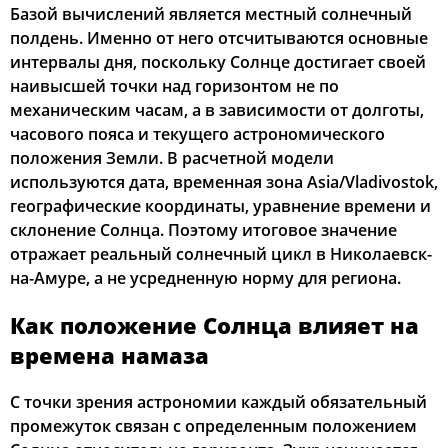
Базой вычислений является местный солнечный
03:41
05:39
12:38
16:26
19:37
21:25
28, Пт
полдень. Именно от него отсчитываются основные
интервалы дня, поскольку Солнце достигает своей
03:44
05:41
12:38
16:25
19:34
21:22
29, Сб
наивысшей точки над горизонтом не по
механическим часам, а в зависимости от долготы,
03:47
05:43
12:38
16:24
19:32
21:19
30, Вс
часового пояса и текущего астрономического
положения Земли. В расчетной модели
03:49
05:44
12:38
16:22
19:30
21:16
31, Пн
используются дата, временная зона Asia/Vladivostok,
географические координаты, уравнение времени и
склонение Солнца. Поэтому итоговое значение
отражает реальный солнечный цикл в Николаевск-
на-Амуре, а не усредненную норму для региона.
Как положение Солнца влияет на
времена намаза
С точки зрения астрономии каждый обязательный
промежуток связан с определенным положением