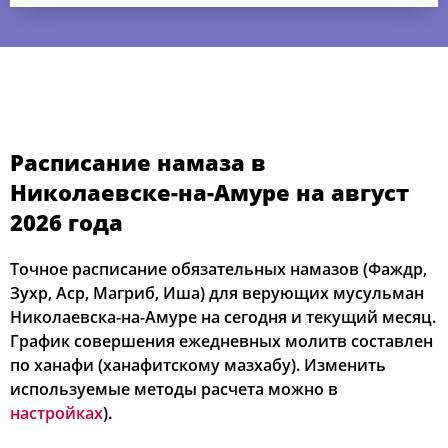
02:40
04:54
12:43
16:56
20:33
22:38
Расписание намаза в
01, Сб
Николаевске-на-Амуре на август
02:41
04:55
12:43
16:55
20:31
22:37
02, Вс
2026 года
02:41
04:57
12:43
16:54
20:29
22:36
03, Пн
Точное расписание обязательных намазов (Фаждр,
02:42
04:58
12:43
16:53
20:27
22:35
Зухр, Аср, Магриб, Иша) для верующих мусульман
04, Вт
Николаевска-на-Амуре на сегодня и текущий месяц.
02:43
05:00
12:43
16:52
20:25
22:34
05, Ср
График совершения ежедневных молитв составлен
по ханафи (ханафитскому мазхабу). Изменить
02:44
05:02
12:43
16:52
20:23
22:33
06, Чт
используемые методы расчета можно в
настройках
).
02:44
05:03
12:43
16:51
20:22
22:32
07, Пт