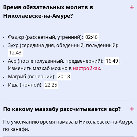
Bpeмя oбязaтeльных мoлитв в
Николаевске-на-Амуре?
Фaджp (рассветный, утренний):
02:46
Зухp (середина дня, обеденный, полуденный):
12:43
Acp (послеполуденный, предвечерний):
16:49
.
Изменить мазхаб можно в
настройках
.
Maгриб (вечерний):
20:18
Иша (ночной):
22:25
По какому мазхабу рассчитывается аср?
По умолчанию время намаза в Николаевске-на-Амуре
по ханафи.