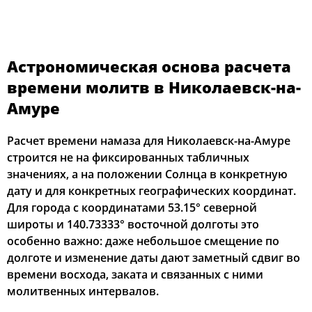
03:14
05:22
12:41
16:39
19:59
21:56
18, Вт
03:17
05:24
12:41
16:38
19:57
21:53
19, Ср
Астрономическая основа расчета
03:20
05:25
12:41
16:37
19:55
21:50
20, Чт
времени молитв в Николаевск-на-
Амуре
03:23
05:27
12:40
16:36
19:52
21:47
21, Пт
Расчет времени намаза для Николаевск-на-Амуре
03:25
05:29
12:40
16:34
19:50
21:43
22, Сб
строится не на фиксированных табличных
значениях, а на положении Солнца в конкретную
03:28
05:31
12:40
16:33
19:48
21:40
23, Вс
дату и для конкретных географических координат.
03:31
05:32
12:40
16:32
19:46
21:37
24, Пн
Для города с координатами 53.15° северной
широты и 140.73333° восточной долготы это
03:34
05:34
12:39
16:31
19:43
21:34
25, Вт
особенно важно: даже небольшое смещение по
долготе и изменение даты дают заметный сдвиг во
03:36
05:36
12:39
16:29
19:41
21:31
26, Ср
времени восхода, заката и связанных с ними
молитвенных интервалов.
03:39
05:38
12:39
16:28
19:39
21:28
27, Чт