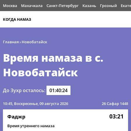
Москва
Махачкала
Санкт-Петербург
Казань
Грозный
Екат
КОГДА НАМАЗ
Главная
›
Новобатайск
Время намаза в с.
Новобатайск
До Зухр осталось:
01:40:24
10:45
, Воскресенье, 09 августа 2026
26 Сафар 1448
03:21
Фаджр
Время утреннего намаза