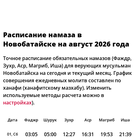
Расписание намаза в
Новобатайске на август 2026 года
Точное расписание обязательных намазов (Фаждр,
Зухр, Аср, Магриб, Иша) для верующих мусульман
Новобатайска на сегодня и текущий месяц. График
совершения ежедневных молитв составлен по
ханафи (ханафитскому мазхабу). Изменить
используемые методы расчета можно в
настройках
).
Дата
Фаджр
Шурук
Зухр
Аср
Магриб
Иша
03:05
05:00
12:27
16:31
19:53
21:39
01, Сб