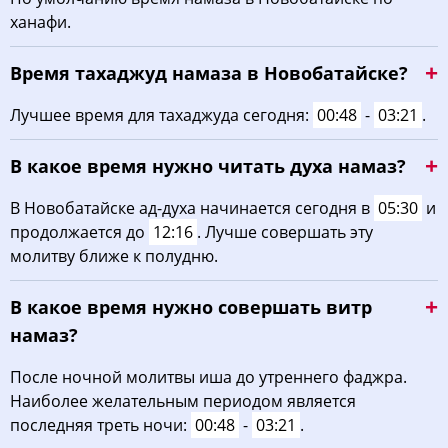
ханафи.
03:46
05:27
12:24
16:14
19:20
20:53
22, Сб
Время тахаджуд намаза в Новобатайске?
03:48
05:28
12:24
16:13
19:18
20:51
23, Вс
Лучшее время для тахаджуда сегодня:
00:48
-
03:21
.
03:50
05:30
12:23
16:12
19:16
20:49
24, Пн
В какое время нужно читать духа намаз?
03:51
05:31
12:23
16:11
19:14
20:46
25, Вт
В Новобатайске ад-духа начинается сегодня в
05:30
и
03:53
05:32
12:23
16:10
19:12
20:44
26, Ср
продолжается до
12:16
. Лучше совершать эту
молитву ближе к полудню.
03:55
05:34
12:22
16:09
19:10
20:42
27, Чт
В какое время нужно совершать витр
03:57
05:35
12:22
16:08
19:09
20:39
28, Пт
намаз?
03:59
05:36
12:22
16:07
19:07
20:37
29, Сб
После ночной молитвы иша до утреннего фаджра.
04:00
05:38
12:22
16:06
19:05
20:35
30, Вс
Наиболее желательным периодом является
последняя треть ночи:
00:48
-
03:21
.
04:02
05:39
12:21
16:05
19:03
20:32
31, Пн