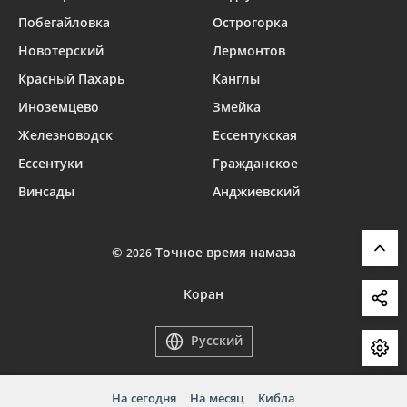
Побегайловка
Острогорка
Новотерский
Лермонтов
Красный Пахарь
Канглы
Иноземцево
Змейка
Железноводск
Ессентукская
Ессентуки
Гражданское
Винсады
Анджиевский
©
Точное время намаза
2026
Коран
Русский
На сегодня
На месяц
Кибла