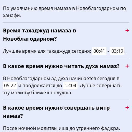
03:44
05:19
12:12
16:01
19:04
20:32
21, Пт
По умолчанию время намаза в Новоблагодарном по
ханафи.
03:45
05:20
12:11
16:00
19:02
20:30
22, Сб
Время тахаджуд намаза в
03:47
05:21
12:11
15:59
19:01
20:28
23, Вс
Новоблагодарном?
03:48
05:22
12:11
15:59
18:59
20:26
24, Пн
Лучшее время для тахаджуда сегодня:
00:41
-
03:19
.
03:50
05:23
12:11
15:58
18:57
20:24
25, Вт
В какое время нужно читать духа намаз?
03:52
05:24
12:10
15:57
18:56
20:22
26, Ср
В Новоблагодарном ад-духа начинается сегодня в
05:22
и продолжается до
12:04
. Лучше совершать
03:53
05:26
12:10
15:56
18:54
20:20
27, Чт
эту молитву ближе к полудню.
03:55
05:27
12:10
15:55
18:52
20:17
28, Пт
В какое время нужно совершать витр
03:56
05:28
12:09
15:54
18:50
20:15
29, Сб
намаз?
03:58
05:29
12:09
15:53
18:49
20:13
30, Вс
После ночной молитвы иша до утреннего фаджра.