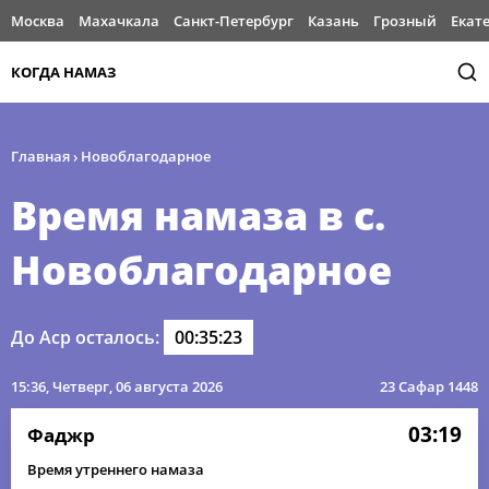
Москва
Махачкала
Санкт-Петербург
Казань
Грозный
Екат
КОГДА НАМАЗ
Главная
›
Новоблагодарное
Время намаза в с.
Новоблагодарное
До Аср осталось:
00:35:23
15:36
, Четверг, 06 августа 2026
23 Сафар 1448
03:19
Фаджр
Время утреннего намаза