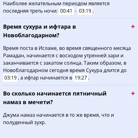
Наиболее желательным периодом является
03:59
05:30
12:09
15:52
18:47
20:11
31, Пн
последняя треть ночи:
00:41
-
03:19
.
Время сухура и ифтара в
Новоблагодарном?
Время поста в Исламе, во время священного месяца
Рамадан, начинается с восходом утренней зари и
заканчивается с закатом солнца. Таким образом, в
Новоблагодарном сегодня время Сухура длится до
03:19
, а ифтар начинается в
19:27
.
Во сколько начинается пятничный
намаз в мечети?
Джума намаз начинается в то же время, что и
полуденный зухр.