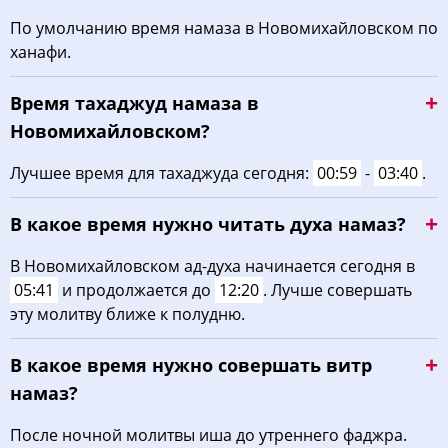
03:59
05:35
12:28
16:17
19:20
20:48
21, Пт
По умолчанию время намаза в Новомихайловском по
ханафи.
04:01
05:36
12:28
16:16
19:19
20:46
22, Сб
Время тахаджуд намаза в
04:03
05:37
12:27
16:16
19:17
20:44
23, Вс
Новомихайловском?
04:04
05:38
12:27
16:15
19:15
20:42
24, Пн
Лучшее время для тахаджуда сегодня:
00:59
-
03:40
.
04:06
05:39
12:27
16:14
19:14
20:40
25, Вт
В какое время нужно читать духа намаз?
04:07
05:40
12:26
16:13
19:12
20:38
26, Ср
В Новомихайловском ад-духа начинается сегодня в
05:41
и продолжается до
12:20
. Лучше совершать
04:09
05:42
12:26
16:12
19:10
20:36
27, Чт
эту молитву ближе к полудню.
04:10
05:43
12:26
16:11
19:08
20:34
28, Пт
В какое время нужно совершать витр
04:12
05:44
12:26
16:10
19:07
20:32
29, Сб
намаз?
04:13
05:45
12:25
16:09
19:05
20:30
30, Вс
После ночной молитвы иша до утреннего фаджра.