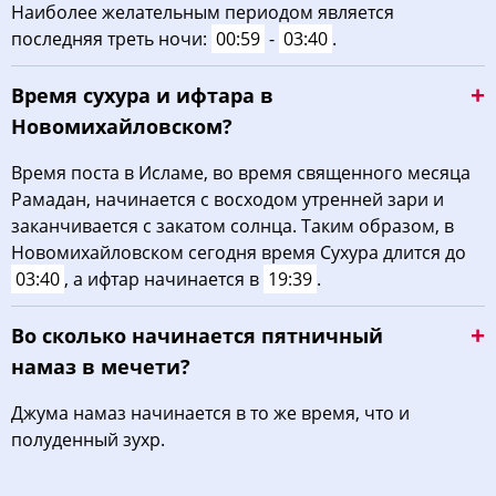
Наиболее желательным периодом является
04:15
05:46
12:25
16:08
19:03
20:28
31, Пн
последняя треть ночи:
00:59
-
03:40
.
Время сухура и ифтара в
Новомихайловском?
Время поста в Исламе, во время священного месяца
Рамадан, начинается с восходом утренней зари и
заканчивается с закатом солнца. Таким образом, в
Новомихайловском сегодня время Сухура длится до
03:40
, а ифтар начинается в
19:39
.
Во сколько начинается пятничный
намаз в мечети?
Джума намаз начинается в то же время, что и
полуденный зухр.