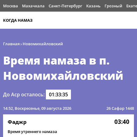
Москва
Махачкала
Санкт-Петербург
Казань
Грозный
Екат
КОГДА НАМАЗ
Главная
›
Новомихайловский
Время намаза в п.
Новомихайловский
До Аср осталось:
01:33:35
14:52
, Воскресенье, 09 августа 2026
26 Сафар 1448
03:40
Фаджр
Время утреннего намаза