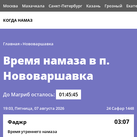
Москва
Махачкала
Санкт-Петербург
Казань
Грозный
Екат
КОГДА НАМАЗ
Главная
›
Нововаршавка
Время намаза в п.
Нововаршавка
До Магриб осталось:
01:45:45
19:03
, Пятница, 07 августа 2026
24 Сафар 1448
03:07
Фаджр
Время утреннего намаза