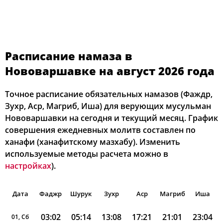
Расписание намаза в
Нововаршавке на август 2026 года
Точное расписание обязательных намазов (Фаждр,
Зухр, Аср, Магриб, Иша) для верующих мусульман
Нововаршавки на сегодня и текущий месяц. График
совершения ежедневных молитв составлен по
ханафи (ханафитскому мазхабу). Изменить
используемые методы расчета можно в
настройках
).
Дата
Фаджр
Шурук
Зухр
Аср
Магриб
Иша
03:02
05:14
13:08
17:21
21:01
23:04
01, Сб