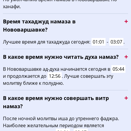
ханафи.
03:42
05:51
13:04
16:59
20:17
22:14
22, Сб
Время тахаджуд намаза в
03:45
05:52
13:04
16:57
20:14
22:11
23, Вс
Нововаршавке?
03:48
05:54
13:04
16:56
20:12
22:07
24, Пн
Лучшее время для тахаджуда сегодня:
01:01
-
03:07
.
03:51
05:56
13:03
16:55
20:10
22:04
25, Вт
В какое время нужно читать духа намаз?
03:54
05:58
13:03
16:53
20:07
22:01
26, Ср
В Нововаршавке ад-духа начинается сегодня в
05:44
и продолжается до
12:56
. Лучше совершать эту
03:57
06:00
13:03
16:52
20:05
21:58
27, Чт
молитву ближе к полудню.
04:00
06:01
13:03
16:51
20:03
21:55
28, Пт
В какое время нужно совершать витр
04:02
06:03
13:02
16:49
20:00
21:51
29, Сб
намаз?
04:05
06:05
13:02
16:48
19:58
21:48
30, Вс
После ночной молитвы иша до утреннего фаджра.
Наиболее желательным периодом является
04:08
06:07
13:02
16:46
19:55
21:45
31, Пн