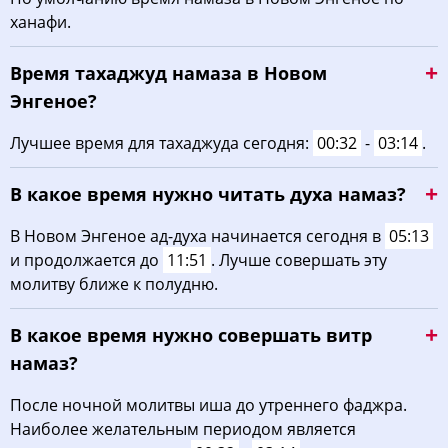
ханафи.
03:36
05:09
11:59
15:47
18:48
20:14
22, Сб
Время тахаджуд намаза в Новом
03:37
05:10
11:59
15:46
18:47
20:12
23, Вс
Энгеное?
03:39
05:11
11:58
15:45
18:45
20:10
24, Пн
Лучшее время для тахаджуда сегодня:
00:32
-
03:14
.
03:40
05:12
11:58
15:44
18:43
20:08
25, Вт
В какое время нужно читать духа намаз?
03:42
05:13
11:58
15:44
18:42
20:06
26, Ср
В Новом Энгеное ад-духа начинается сегодня в
05:13
и продолжается до
11:51
. Лучше совершать эту
03:43
05:14
11:57
15:43
18:40
20:04
27, Чт
молитву ближе к полудню.
03:45
05:15
11:57
15:42
18:38
20:02
28, Пт
В какое время нужно совершать витр
03:46
05:16
11:57
15:41
18:37
20:00
29, Сб
намаз?
03:48
05:18
11:57
15:40
18:35
19:58
30, Вс
После ночной молитвы иша до утреннего фаджра.
Наиболее желательным периодом является
03:49
05:19
11:56
15:39
18:33
19:56
31, Пн