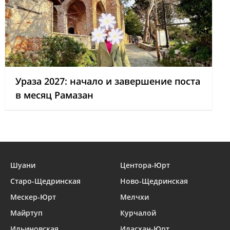
Ураза 2027: начало и завершение поста
в месяц Рамазан
Шуани
Центора-Юрт
Старо-Щедринская
Ново-Щедринская
Мескер-Юрт
Мелчхи
Майртуп
Курчалой
Ильиновская
Иласхан-Юрт