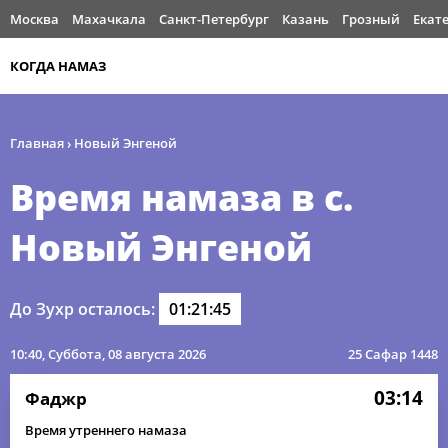
Москва
Махачкала
Санкт-Петербург
Казань
Грозный
Екат
КОГДА НАМАЗ
Главная
›
Новый Энгеной
Время намаза в с.
Новый Энгеной
До Зухр осталось:
01:21:45
10:40
, Суббота, 08 августа 2026
25 Сафар 1448
03:14
Фаджр
Время утреннего намаза