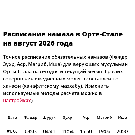
Расписание намаза в Орте-Стале
на август 2026 года
Точное расписание обязательных намазов (Фаждр,
Зухр, Аср, Магриб, Иша) для верующих мусульман
Орты-Стала на сегодня и текущий месяц. График
совершения ежедневных молитв составлен по
ханафи (ханафитскому мазхабу). Изменить
используемые методы расчета можно в
настройках
).
Дата
Фаджр
Шурук
Зухр
Аср
Магриб
Иша
03:03
04:41
11:54
15:50
19:06
20:37
01, Сб