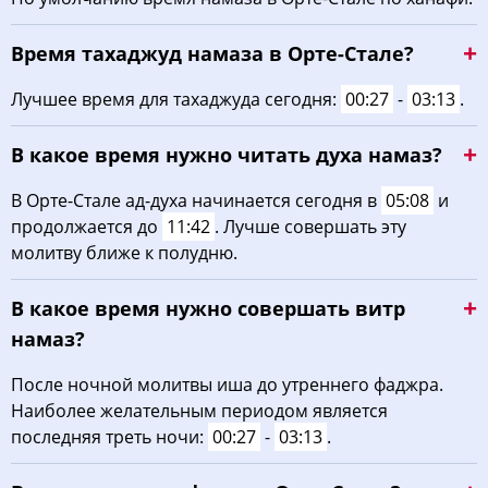
03:33
05:03
11:50
15:37
18:37
20:00
22, Сб
Время тахаджуд намаза в Орте-Стале?
03:34
05:04
11:50
15:37
18:36
19:58
23, Вс
Лучшее время для тахаджуда сегодня:
00:27
-
03:13
.
03:36
05:05
11:50
15:36
18:34
19:56
24, Пн
В какое время нужно читать духа намаз?
03:37
05:06
11:49
15:35
18:32
19:55
25, Вт
В Орте-Стале ад-духа начинается сегодня в
05:08
и
продолжается до
11:42
. Лучше совершать эту
03:39
05:07
11:49
15:34
18:31
19:53
26, Ср
молитву ближе к полудню.
03:40
05:08
11:49
15:33
18:29
19:51
27, Чт
В какое время нужно совершать витр
03:41
05:09
11:49
15:32
18:28
19:49
28, Пт
намаз?
03:43
05:10
11:48
15:31
18:26
19:47
После ночной молитвы иша до утреннего фаджра.
29, Сб
Наиболее желательным периодом является
03:44
05:11
11:48
15:30
18:24
19:45
30, Вс
последняя треть ночи:
00:27
-
03:13
.
03:45
05:12
11:48
15:30
18:23
19:43
31, Пн