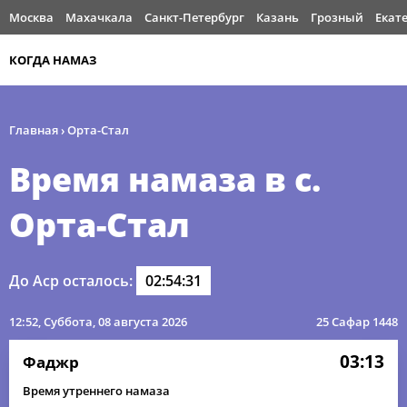
Москва
Махачкала
Санкт-Петербург
Казань
Грозный
Екат
КОГДА НАМАЗ
Главная
›
Орта-Стал
Время намаза в с.
Орта-Стал
До Аср осталось:
02:54:31
12:52
, Суббота, 08 августа 2026
25 Сафар 1448
03:13
Фаджр
Время утреннего намаза