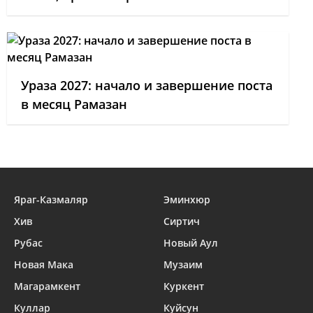
Ураза 2027: начало и завершение поста
в месяц Рамазан
Яраг-Казмаляр
Эминхюр
Хив
Сиртич
Рубас
Новый Аул
Новая Мака
Музаим
Магарамкент
Куркент
Куллар
Куйсун