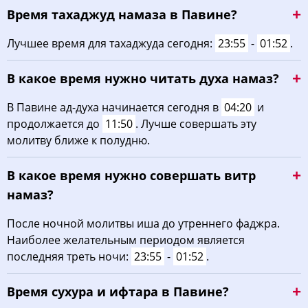
Время тахаджуд намаза в Павине?
02:05
04:30
11:58
15:55
19:26
21:42
22, Сб
Лучшее время для тахаджуда сегодня:
23:55
-
01:52
.
02:06
04:32
11:58
15:53
19:23
21:40
23, Вс
В какое время нужно читать духа намаз?
02:06
04:34
11:58
15:52
19:20
21:39
24, Пн
В Павине ад-духа начинается сегодня в
04:20
и
02:07
04:36
11:58
15:50
19:17
21:37
25, Вт
продолжается до
11:50
. Лучше совершать эту
молитву ближе к полудню.
02:08
04:39
11:57
15:48
19:15
21:36
26, Ср
В какое время нужно совершать витр
02:09
04:41
11:57
15:47
19:12
21:31
27, Чт
намаз?
02:12
04:43
11:57
15:45
19:09
21:26
28, Пт
После ночной молитвы иша до утреннего фаджра.
Наиболее желательным периодом является
02:16
04:45
11:56
15:43
19:06
21:22
29, Сб
последняя треть ночи:
23:55
-
01:52
.
02:20
04:48
11:56
15:42
19:03
21:18
30, Вс
Время сухура и ифтара в Павине?
02:24
04:50
11:56
15:40
19:00
21:13
31, Пн