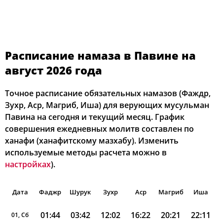
Расписание намаза в Павине на
август 2026 года
Точное расписание обязательных намазов (Фаждр,
Зухр, Аср, Магриб, Иша) для верующих мусульман
Павина на сегодня и текущий месяц. График
совершения ежедневных молитв составлен по
ханафи (ханафитскому мазхабу). Изменить
используемые методы расчета можно в
настройках
).
Дата
Фаджр
Шурук
Зухр
Аср
Магриб
Иша
01:44
03:42
12:02
16:22
20:21
22:11
01, Сб