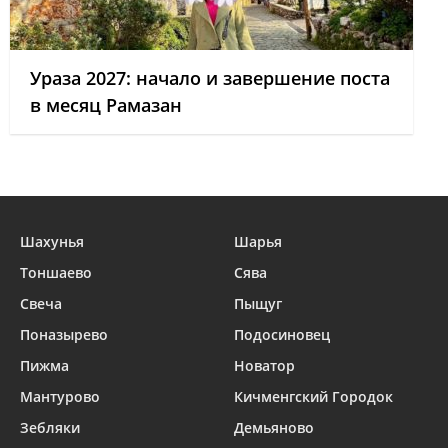
Ураза 2027: начало и завершение поста
в месяц Рамазан
Шахунья
Шарья
Тоншаево
Сява
Свеча
Пыщуг
Поназырево
Подосиновец
Пижма
Новатор
Мантурово
Кичменгский Городок
Зебляки
Демьяново