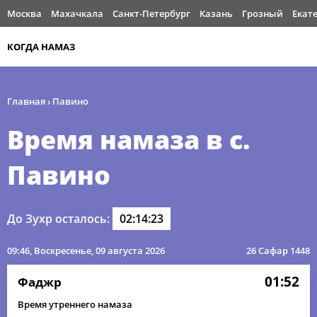
Москва
Махачкала
Санкт-Петербург
Казань
Грозный
Екат
КОГДА НАМАЗ
Главная
›
Павино
Время намаза в с.
Павино
До Зухр осталось:
02:14:22
09:46
, Воскресенье, 09 августа 2026
26 Сафар 1448
01:52
Фаджр
Время утреннего намаза