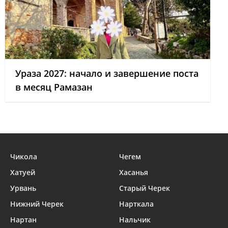
Ураза 2027: начало и завершение поста
в месяц Рамазан
Чикола
Чегем
Хатуей
Хасанья
Урвань
Старый Черек
Нижний Черек
Нарткала
Нартан
Нальчик