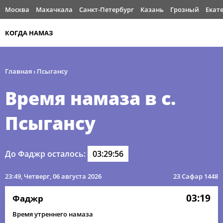
Москва
Махачкала
Санкт-Петербург
Казань
Грозный
Екат
КОГДА НАМАЗ
Главная
›
Псыгансу
Время намаза в с.
Псыгансу
До Фаджр осталось:
03:29:55
23:49
, Четверг, 06 августа 2026
23 Сафар 1448
03:19
Фаджр
Время утреннего намаза