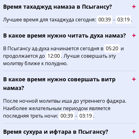
Время тахаджуд намаза в Псыгансу?
03:44
05:17
12:08
15:56
18:57
20:24
22, Сб
Лучшее время для тахаджуда сегодня:
00:39
-
03:19
.
03:46
05:19
12:07
15:55
18:56
20:22
23, Вс
В какое время нужно читать духа намаз?
03:47
05:20
12:07
15:54
18:54
20:20
24, Пн
В Псыгансу ад-духа начинается сегодня в
05:20
и
03:49
05:21
12:07
15:53
18:52
20:18
25, Вт
продолжается до
12:00
. Лучше совершать эту
молитву ближе к полудню.
03:50
05:22
12:07
15:53
18:51
20:16
26, Ср
В какое время нужно совершать витр
03:52
05:23
12:06
15:52
18:49
20:14
27, Чт
намаз?
03:53
05:24
12:06
15:51
18:47
20:12
28, Пт
После ночной молитвы иша до утреннего фаджра.
Наиболее желательным периодом является
03:55
05:25
12:06
15:50
18:46
20:10
29, Сб
последняя треть ночи:
00:39
-
03:19
.
03:56
05:26
12:05
15:49
18:44
20:07
30, Вс
Время сухура и ифтара в Псыгансу?
03:58
05:27
12:05
15:48
18:42
20:05
31, Пн