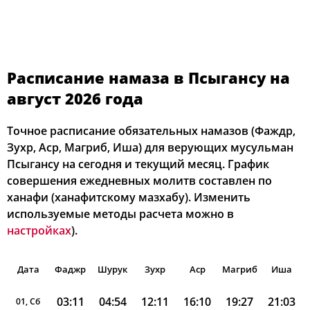
Расписание намаза в Псыгансу на
август 2026 года
Точное расписание обязательных намазов (Фаждр,
Зухр, Аср, Магриб, Иша) для верующих мусульман
Псыгансу на сегодня и текущий месяц. График
совершения ежедневных молитв составлен по
ханафи (ханафитскому мазхабу). Изменить
используемые методы расчета можно в
настройках
).
Дата
Фаджр
Шурук
Зухр
Аср
Магриб
Иша
03:11
04:54
12:11
16:10
19:27
21:03
01, Сб