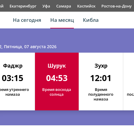
ый
Екатеринбург
Уфа
Самара
Каспийск
Ростов-на-Дону
На сегодня
На месяц
Кибла
2
, Пятница, 07 августа 2026
Фаджр
Шурук
Зухр
03:15
04:53
12:01
ремя утреннего
Время восхода
Время
01, Сб
03:06
04:47
12:02
намаза
солнца
полуденного
пос
намаза
02, Вс
03:07
04:48
12:02
03, Пн
03:09
04:49
12:02
04, Вт
03:10
04:50
12:02