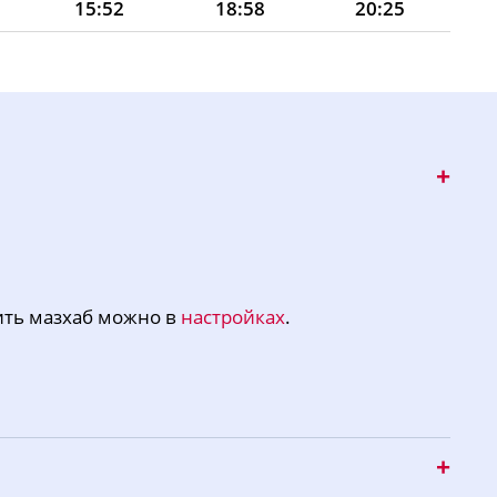
15:52
18:58
20:25
15:51
18:56
20:23
15:50
18:55
20:21
15:49
18:53
20:19
15:49
18:52
20:17
15:48
18:50
20:15
15:47
18:48
20:14
ить мазхаб можно в
настройках
.
15:46
18:47
20:12
15:45
18:45
20:10
15:45
18:44
20:08
15:44
18:42
20:06