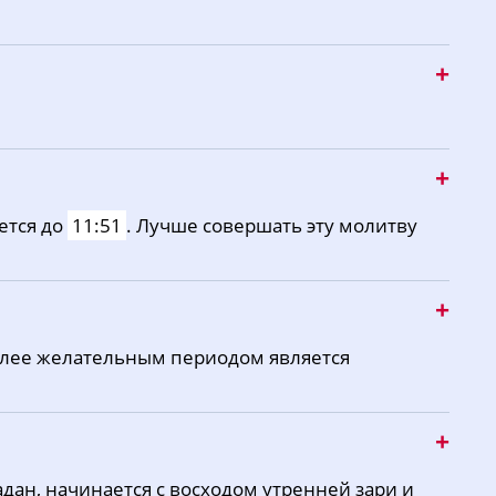
15:43
18:40
20:04
15:42
18:39
20:02
15:41
18:37
20:00
15:40
18:35
19:58
15:39
18:34
19:56
ется до
11:51
. Лучше совершать эту молитву
15:38
18:32
19:54
олее желательным периодом является
дан, начинается с восходом утренней зари и