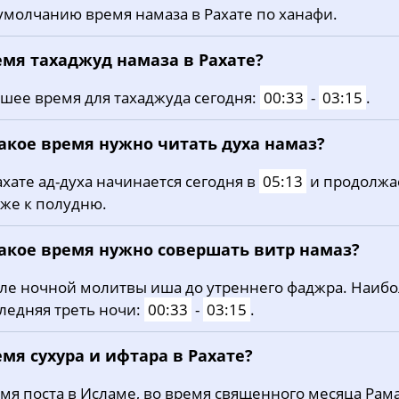
умолчанию время намаза в Рахате по ханафи.
26, Ср
03:43
05:14
11:57
27, Чт
03:45
05:15
11:57
емя тахаджуд намаза в Рахате?
28, Пт
03:46
05:16
11:57
шее время для тахаджуда сегодня:
00:33
-
03:15
.
29, Сб
03:48
05:17
11:56
какое время нужно читать духа намаз?
30, Вс
03:49
05:18
11:56
ахате ад-духа начинается сегодня в
05:13
и продолжа
же к полудню.
31, Пн
03:50
05:19
11:56
какое время нужно совершать витр намаз?
ле ночной молитвы иша до утреннего фаджра. Наиб
ледняя треть ночи:
00:33
-
03:15
.
мя сухура и ифтара в Рахате?
мя поста в Исламе, во время священного месяца Рама