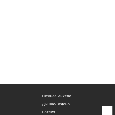
Нижнее Инхело
Дышне-Ведено
Ботлих