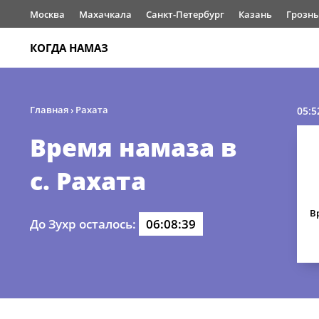
Москва
Махачкала
Санкт-Петербург
Казань
Грозн
КОГДА НАМАЗ
Главная
›
Рахата
05:5
Время намаза в
с. Рахата
В
До Зухр осталось:
06:08:39