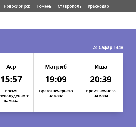
Новосибирск
Тюмень
Ставрополь
Краснодар
24 Сафар 1448
Аср
Магриб
Иша
15:57
19:09
20:39
Время
Время вечернего
Время ночного
15:59
19:16
20:49
леполуденного
намаза
намаза
намаза
15:59
19:15
20:48
15:59
19:14
20:46
15:58
19:13
20:44