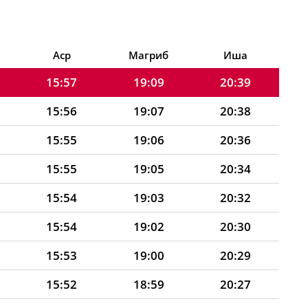
15:58
19:11
20:43
15:57
19:10
20:41
Аср
Магриб
Иша
15:57
19:09
20:39
15:56
19:07
20:38
15:55
19:06
20:36
15:55
19:05
20:34
15:54
19:03
20:32
15:54
19:02
20:30
15:53
19:00
20:29
15:52
18:59
20:27