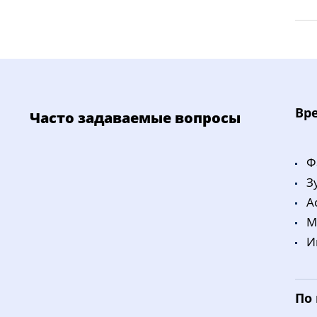
Bp
Часто задаваемые вопросы
Ф
З
A
M
И
По