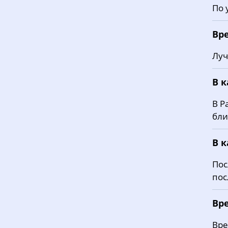
По 
Вр
Луч
В 
В Р
бли
В 
Пос
пос
Вре
Вре