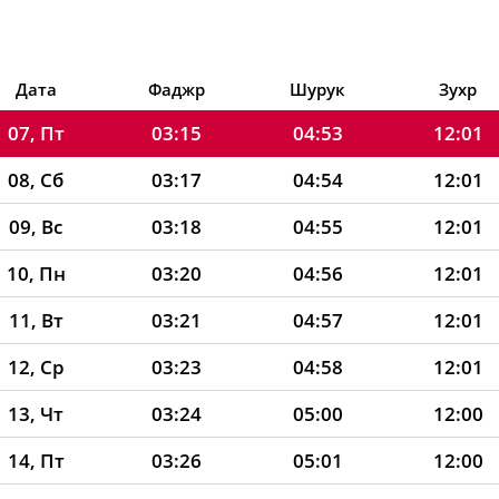
05, Ср
03:12
04:51
12:01
06, Чт
03:13
04:52
12:01
Дата
Фаджр
Шурук
Зухр
07, Пт
03:15
04:53
12:01
08, Сб
03:17
04:54
12:01
09, Вс
03:18
04:55
12:01
10, Пн
03:20
04:56
12:01
11, Вт
03:21
04:57
12:01
12, Ср
03:23
04:58
12:01
13, Чт
03:24
05:00
12:00
14, Пт
03:26
05:01
12:00