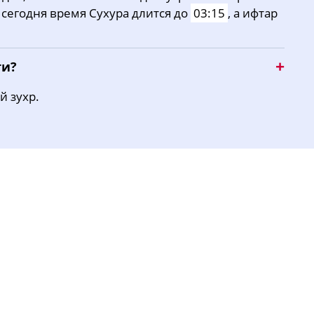
е сегодня время Сухура длится до
03:15
, а ифтар
ти?
й зухр.