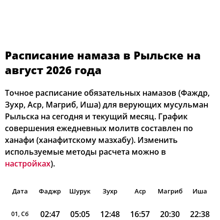
Расписание намаза в Рыльске на
август 2026 года
Точное расписание обязательных намазов (Фаждр,
Зухр, Аср, Магриб, Иша) для верующих мусульман
Рыльска на сегодня и текущий месяц. График
совершения ежедневных молитв составлен по
ханафи (ханафитскому мазхабу). Изменить
используемые методы расчета можно в
настройках
).
Дата
Фаджр
Шурук
Зухр
Аср
Магриб
Иша
02:47
05:05
12:48
16:57
20:30
22:38
01, Сб