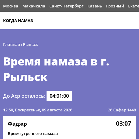
Москва
Махачкала
Санкт-Петербург
Казань
Грозный
Екат
КОГДА НАМАЗ
Главная
›
Рыльск
Время намаза в г.
Рыльск
До Аср осталось:
04:01:00
12:50
, Воскресенье, 09 августа 2026
26 Сафар 1448
03:07
Фаджр
Время утреннего намаза