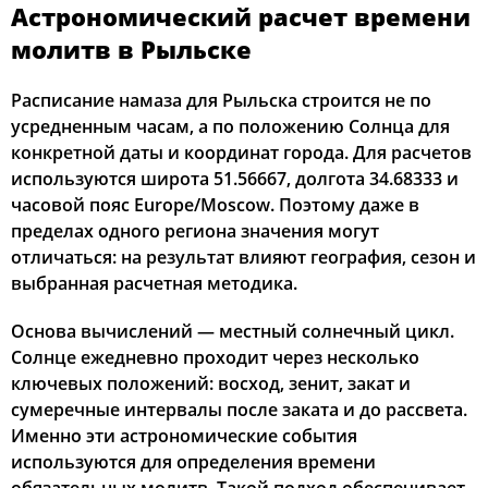
Астрономический расчет времени
03:15
05:22
12:46
16:48
20:10
22:06
12, Ср
молитв в Рыльске
03:18
05:23
12:46
16:47
20:08
22:03
13, Чт
Расписание намаза для Рыльска строится не по
усредненным часам, а по положению Солнца для
03:21
05:25
12:46
16:46
20:06
22:00
14, Пт
конкретной даты и координат города. Для расчетов
используются широта 51.56667, долгота 34.68333 и
03:23
05:26
12:46
16:45
20:04
21:57
15, Сб
часовой пояс Europe/Moscow. Поэтому даже в
пределах одного региона значения могут
03:26
05:28
12:46
16:44
20:02
21:54
16, Вс
отличаться: на результат влияют география, сезон и
выбранная расчетная методика.
03:29
05:30
12:45
16:43
20:00
21:51
17, Пн
Основа вычислений — местный солнечный цикл.
03:31
05:31
12:45
16:42
19:58
21:48
18, Вт
Солнце ежедневно проходит через несколько
03:34
05:33
12:45
16:41
19:56
21:45
ключевых положений: восход, зенит, закат и
19, Ср
сумеречные интервалы после заката и до рассвета.
03:36
05:34
12:45
16:40
19:54
21:43
20, Чт
Именно эти астрономические события
используются для определения времени
03:39
05:36
12:44
16:39
19:52
21:40
21, Пт