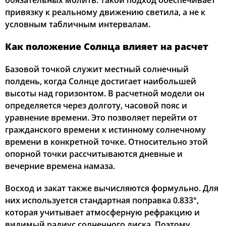
обязательных молитв. Такой подход обеспечивает
привязку к реальному движению светила, а не к
03:41
05:38
12:44
16:37
19:50
21:37
22, Сб
условным табличным интервалам.
03:44
05:39
12:44
16:36
19:48
21:34
23, Вс
Как положение Солнца влияет на расчет
03:46
05:41
12:44
16:35
19:46
21:31
24, Пн
Базовой точкой служит местный солнечный
полдень, когда Солнце достигает наибольшей
03:48
05:42
12:43
16:34
19:43
21:28
25, Вт
высоты над горизонтом. В расчетной модели он
определяется через долготу, часовой пояс и
03:51
05:44
12:43
16:33
19:41
21:26
26, Ср
уравнение времени. Это позволяет перейти от
гражданского времени к истинному солнечному
03:53
05:46
12:43
16:31
19:39
21:23
27, Чт
времени в конкретной точке. Относительно этой
опорной точки рассчитываются дневные и
03:56
05:47
12:43
16:30
19:37
21:20
28, Пт
вечерние времена намаза.
03:58
05:49
12:42
16:29
19:35
21:17
29, Сб
Восход и закат также вычисляются формульно. Для
них используется стандартная поправка 0.833°,
04:00
05:50
12:42
16:27
19:33
21:14
30, Вс
которая учитывает атмосферную рефракцию и
04:02
05:52
12:42
16:26
19:30
21:12
31, Пн
видимый радиус солнечного диска. Поэтому