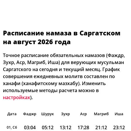
Расписание намаза в Саргатском
на август 2026 года
Точное расписание обязательных намазов (Фаждр,
Зухр, Аср, Магриб, Иша) для верующих мусульман
Саргатского на сегодня и текущий месяц. График
совершения ежедневных молитв составлен по
ханафи (ханафитскому мазхабу). Изменить
используемые методы расчета можно в
настройках
).
Дата
Фаджр
Шурук
Зухр
Аср
Магриб
Иша
03:04
05:12
13:12
17:28
21:12
23:12
01, Сб