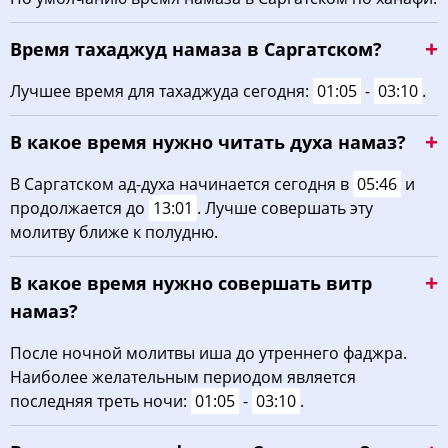
03:35
05:51
13:09
17:04
20:25
22:30
22, Сб
Время тахаджуд намаза в Саргатском?
03:38
05:53
13:09
17:03
20:23
22:26
23, Вс
Лучшее время для тахаджуда сегодня:
01:05
-
03:10
.
03:41
05:55
13:08
17:01
20:21
22:23
24, Пн
В какое время нужно читать духа намаз?
03:45
05:57
13:08
17:00
20:18
22:19
25, Вт
В Саргатском ад-духа начинается сегодня в
05:46
и
продолжается до
13:01
. Лучше совершать эту
03:48
05:59
13:08
16:59
20:16
22:16
26, Ср
молитву ближе к полудню.
03:51
06:01
13:08
16:57
20:13
22:12
27, Чт
В какое время нужно совершать витр
03:54
06:03
13:07
16:56
20:11
22:09
28, Пт
намаз?
03:57
06:05
13:07
16:54
20:08
22:05
После ночной молитвы иша до утреннего фаджра.
29, Сб
Наиболее желательным периодом является
04:00
06:07
13:07
16:52
20:06
22:02
30, Вс
последняя треть ночи:
01:05
-
03:10
.
04:03
06:09
13:06
16:51
20:03
21:58
31, Пн