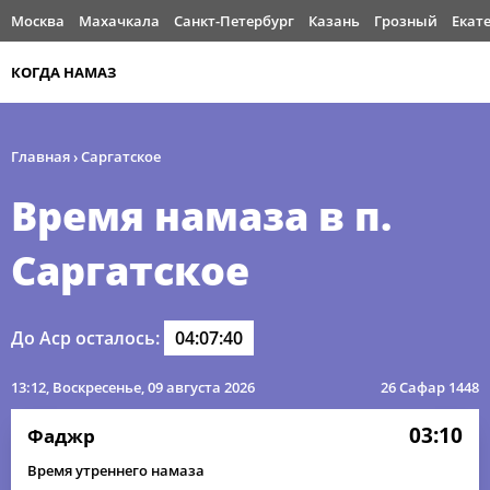
Москва
Махачкала
Санкт-Петербург
Казань
Грозный
Екат
КОГДА НАМАЗ
Главная
›
Саргатское
Время намаза в п.
Саргатское
До Аср осталось:
04:07:40
13:12
, Воскресенье, 09 августа 2026
26 Сафар 1448
03:10
Фаджр
Время утреннего намаза