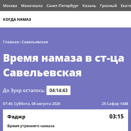
Москва
Махачкала
Санкт-Петербург
Казань
Грозный
Екат
КОГДА НАМАЗ
Главная
›
Савельевская
Время намаза в ст-ца
Савельевская
До Зухр осталось:
04:14:43
07:49
, Суббота, 08 августа 2026
25 Сафар 1448
03:15
Фаджр
Время утреннего намаза