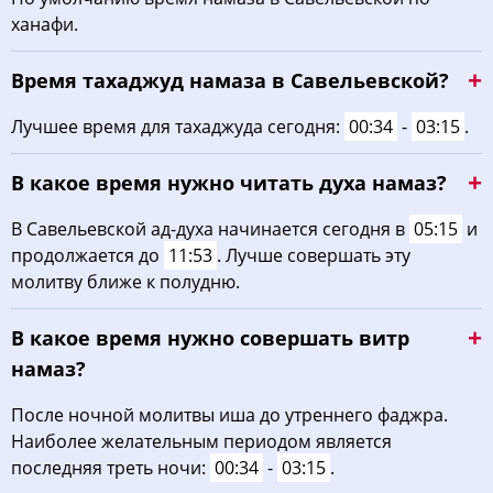
ханафи.
03:37
05:10
12:01
15:50
18:51
20:18
22, Сб
Время тахаджуд намаза в Савельевской?
03:38
05:12
12:01
15:49
18:49
20:16
23, Вс
Лучшее время для тахаджуда сегодня:
00:34
-
03:15
.
03:40
05:13
12:01
15:48
18:48
20:14
24, Пн
В какое время нужно читать духа намаз?
03:42
05:14
12:00
15:47
18:46
20:12
25, Вт
В Савельевской ад-духа начинается сегодня в
05:15
и
03:43
05:15
12:00
15:46
18:44
20:10
26, Ср
продолжается до
11:53
. Лучше совершать эту
молитву ближе к полудню.
03:45
05:16
12:00
15:45
18:43
20:08
27, Чт
В какое время нужно совершать витр
03:46
05:17
11:59
15:44
18:41
20:06
28, Пт
намаз?
03:47
05:18
11:59
15:43
18:39
20:03
29, Сб
После ночной молитвы иша до утреннего фаджра.
03:49
05:19
11:59
15:42
18:38
20:01
30, Вс
Наиболее желательным периодом является
последняя треть ночи:
00:34
-
03:15
.
03:50
05:20
11:59
15:41
18:36
19:59
31, Пн