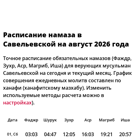
Расписание намаза в
Савельевской на август 2026 года
Точное расписание обязательных намазов (Фаждр,
Зухр, Аср, Магриб, Иша) для верующих мусульман
Савельевской на сегодня и текущий месяц. График
совершения ежедневных молитв составлен по
ханафи (ханафитскому мазхабу). Изменить
используемые методы расчета можно в
настройках
).
Дата
Фаджр
Шурук
Зухр
Аср
Магриб
Иша
03:03
04:47
12:05
16:03
19:21
20:57
01, Сб